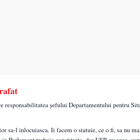
rafat
re responsabilitatea șefului Departamentului pentru Situ
or sa-l inlocuiasca. Ii facem o statuie, ce o fi, sa nu m
in Parlament trebuie constituita, dar USR nu vrea, sun