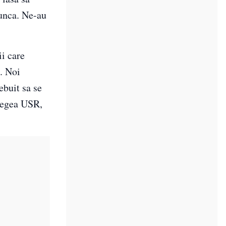
munca. Ne-au
ii care
. Noi
ebuit sa se
 legea USR,