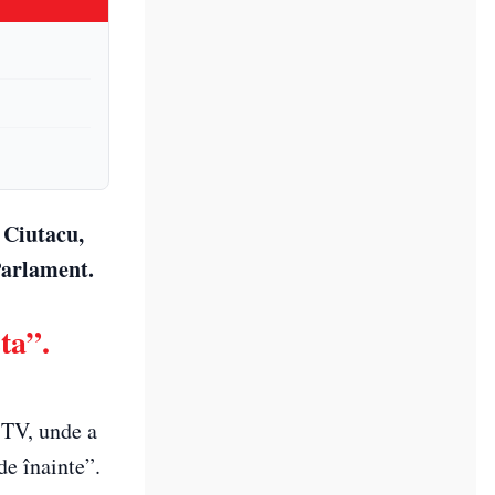
 Ciutacu,
Parlament.
ta”.
 TV, unde a
de înainte”.