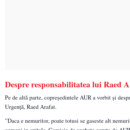
Despre responsabilitatea lui Raed A
Pe de altă parte, copreședintele AUR a vorbit și desp
Urgență, Raed Arafat.
”Daca e nemuritor, poate totusi se gaseste alt nemurit
oameni in spitale. Comisia de ancheta ceruta de AUR 