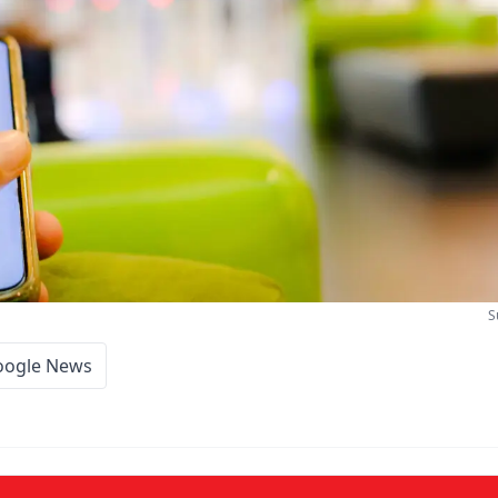
S
oogle News