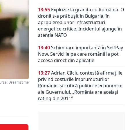
13:55
Explozie la granița cu România. O
dronă s-a prăbușit în Bulgaria, în
apropierea unor infrastructuri
energetice critice. Incidentul ajunge în
atenția NATO
13:40
Schimbare importantă în SelfPay
Now. Serviciile pe care românii le pot
accesa direct din aplicație
13:27
Adrian Câciu contestă afirmațiile
privind costurile împrumuturilor
ursă: Dreamstime
României și critică politicile economice
ale Guvernului. „România are același
rating din 2011”