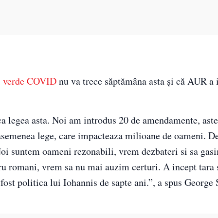
ui verde COVID
nu va trece săptămâna asta și că AUR a 
ca legea asta. Noi am introdus 20 de amendamente, aste
o asemenea lege, care impacteaza milioane de oameni. D
Noi suntem oameni rezonabili, vrem dezbateri si sa gas
ru romani, vrem sa nu mai auzim certuri. A incept tara 
fost politica lui Iohannis de sapte ani.”, a spus George