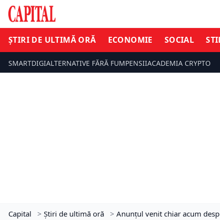
ȘTIRI DE ULTIMĂ ORĂ
ECONOMIE
SOCIAL
STI
SMARTDIGI
ALTERNATIVE FĂRĂ FUM
PENSII
ACADEMIA CRYPTO
Capital
>
Știri de ultimă oră
>
Anunțul venit chiar acum despre