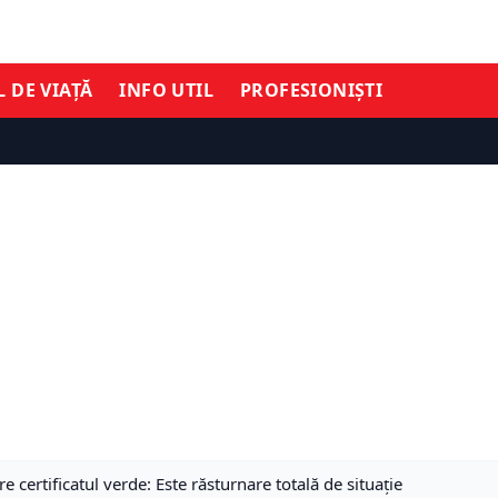
L DE VIAȚĂ
INFO UTIL
PROFESIONIȘTI
 certificatul verde: Este răsturnare totală de situație