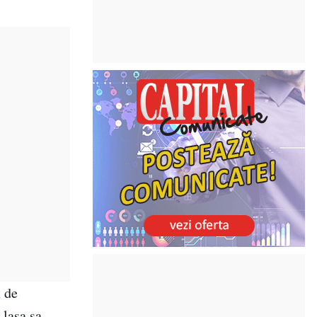
m de
 lasa sa