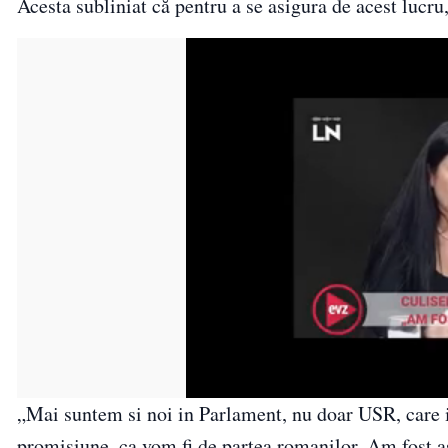
Acesta subliniat că pentru a se asigura de acest lu
„Mai suntem si noi in Parlament, nu doar USR, care 
promisiune, ca vom fi de partea romanilor. Am fost a