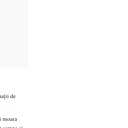
ații de
ai moara
t semne si