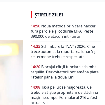
ȘTIRILE ZILEI
14:50
Noua metodă prin care hackerii
fură parolele și codurile MFA. Peste
390.000 de atacuri într-un an
14:35
Schimbare la TVA în 2026. Cine
trece automat la raportarea lunară și
ce termene trebuie respectate
14:20
Blocajul cărții funciare schimbă
regulile. Dezvoltatorii pot amâna plata
ratelor până la două luni
14:08
Taxa pe lux se majorează. Ce
trebuie să știe proprietarii de clădiri și
mașini scumpe. Formularul 216 a fost
actualizat