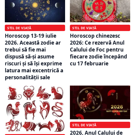
STIL DE VIAȚĂ
STIL DE VIAȚĂ
Horoscop 13-19 iulie
Horoscop chinezesc
2026. Această zodie ar
2026: Ce rezervă Anul
trebui să fie mai
Calului de Foc pentru
dispusă să-și asume
fiecare zodie începând
riscuri și să își exprime
cu 17 februarie
latura mai excentrică a
personalității sale
STIL DE VIAȚĂ
2026, Anul Calului de