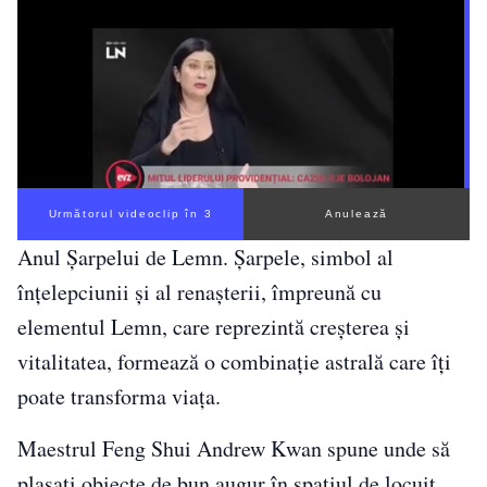
Următorul videoclip în 2
Anulează
Anul Șarpelui de Lemn. Șarpele, simbol al
înțelepciunii și al renașterii, împreună cu
elementul Lemn, care reprezintă creșterea și
vitalitatea, formează o combinație astrală care îți
poate transforma viața.
Maestrul Feng Shui Andrew Kwan spune unde să
plasați obiecte de bun augur în spațiul de locuit