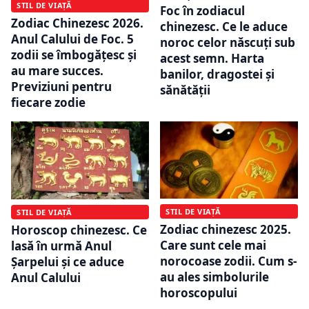
STIL DE VIAȚĂ
Foc în zodiacul
Zodiac Chinezesc 2026.
chinezesc. Ce le aduce
Anul Calului de Foc. 5
noroc celor născuți sub
zodii se îmbogățesc și
acest semn. Harta
au mare succes.
banilor, dragostei și
Previziuni pentru
sănătății
fiecare zodie
STIL DE VIAȚĂ
STIL DE VIAȚĂ
Zodiac chinezesc 2025.
Horoscop chinezesc. Ce
Care sunt cele mai
lasă în urmă Anul
norocoase zodii. Cum s-
Șarpelui și ce aduce
au ales simbolurile
Anul Calului
horoscopului