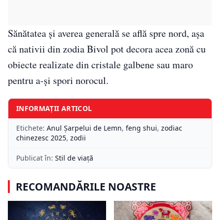
Sănătatea și averea generală se află spre nord, așa
că nativii din zodia Bivol pot decora acea zonă cu
obiecte realizate din cristale galbene sau maro
pentru a-și spori norocul.
INFORMAȚII ARTICOL
Etichete:
Anul Șarpelui de Lemn
,
feng shui
,
zodiac
chinezesc 2025
,
zodii
Publicat în:
Stil de viață
RECOMANDĂRILE NOASTRE