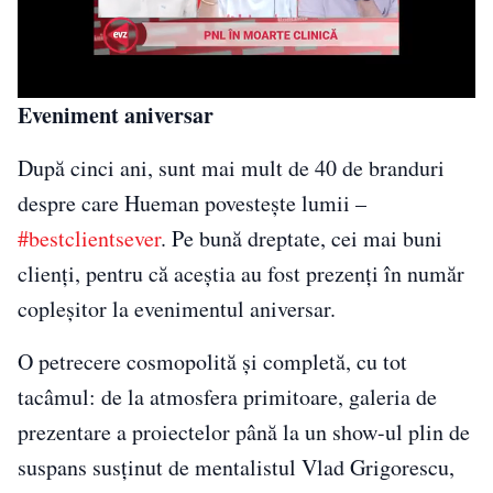
Eveniment aniversar
După cinci ani, sunt mai mult de 40 de branduri
despre care Hueman povestește lumii –
#bestclientsever
. Pe bună dreptate, cei mai buni
clienți, pentru că aceștia au fost prezenți în număr
copleșitor la evenimentul aniversar.
O petrecere cosmopolită și completă, cu tot
tacâmul: de la atmosfera primitoare, galeria de
prezentare a proiectelor până la un show-ul plin de
suspans susținut de mentalistul Vlad Grigorescu,