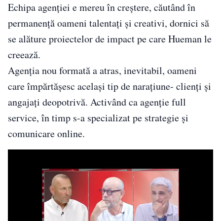
Echipa agenției e mereu în creștere, căutând în
permanență oameni talentați și creativi, dornici să
se alăture proiectelor de impact pe care Hueman le
creează.
Agenția nou formată a atras, inevitabil, oameni
care împărtășesc același tip de narațiune- clienți și
angajați deopotrivă. Activând ca agenție full
service, în timp s-a specializat pe strategie și
comunicare online.