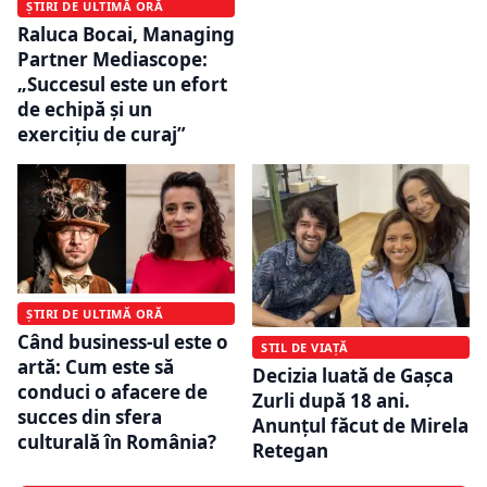
ȘTIRI DE ULTIMĂ ORĂ
Raluca Bocai, Managing
Partner Mediascope:
„Succesul este un efort
de echipă și un
exercițiu de curaj”
ȘTIRI DE ULTIMĂ ORĂ
Când business-ul este o
STIL DE VIAȚĂ
artă: Cum este să
Decizia luată de Gașca
conduci o afacere de
Zurli după 18 ani.
succes din sfera
Anunțul făcut de Mirela
culturală în România?
Retegan