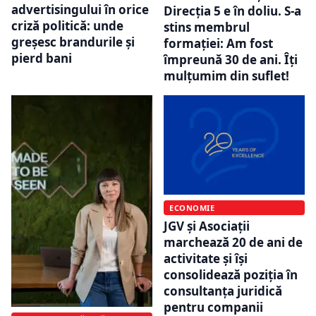
advertisingului în orice
Direcția 5 e în doliu. S-a
criză politică: unde
stins membrul
greșesc brandurile și
formației: Am fost
pierd bani
împreună 30 de ani. Îți
mulțumim din suflet!
ECONOMIE
JGV și Asociații
marchează 20 de ani de
activitate și își
consolidează poziția în
consultanța juridică
pentru companii