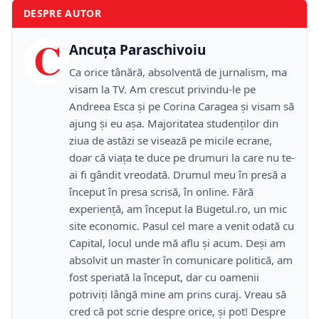
DESPRE AUTOR
C
Ancuța Paraschivoiu
Ca orice tânără, absolventă de jurnalism, ma
visam la TV. Am crescut privindu-le pe
Andreea Esca și pe Corina Caragea și visam să
ajung și eu așa. Majoritatea studenților din
ziua de astăzi se visează pe micile ecrane,
doar că viața te duce pe drumuri la care nu te-
ai fi gândit vreodată. Drumul meu în presă a
început în presa scrisă, în online. Fără
experiență, am început la Bugetul.ro, un mic
site economic. Pasul cel mare a venit odată cu
Capital, locul unde mă aflu și acum. Deși am
absolvit un master în comunicare politică, am
fost speriată la început, dar cu oamenii
potriviți lângă mine am prins curaj. Vreau să
cred că pot scrie despre orice, și pot! Despre