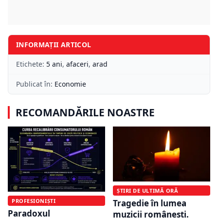
INFORMAȚII ARTICOL
Etichete:
5 ani
,
afaceri
,
arad
Publicat în:
Economie
RECOMANDĂRILE NOASTRE
ȘTIRI DE ULTIMĂ ORĂ
PROFESIONIȘTI
Tragedie în lumea
Paradoxul
muzicii românești.