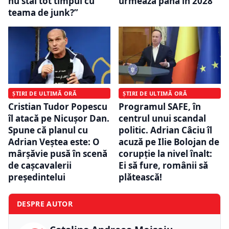
nu stai tot timpul cu
urmează până în 2028
teama de junk?”
ȘTIRI DE ULTIMĂ ORĂ
ȘTIRI DE ULTIMĂ ORĂ
Cristian Tudor Popescu
Programul SAFE, în
îl atacă pe Nicușor Dan.
centrul unui scandal
Spune că planul cu
politic. Adrian Câciu îl
Adrian Veștea este: O
acuză pe Ilie Bolojan de
mârșăvie pusă în scenă
corupție la nivel înalt:
de cașcavalerii
Ei să fure, românii să
președintelui
plătească!
DESPRE AUTOR