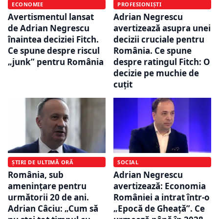
ECONOMIE
PROFESIONIȘTI
Avertismentul lansat
Adrian Negrescu
de Adrian Negrescu
avertizează asupra unei
înaintea deciziei Fitch.
decizii cruciale pentru
Ce spune despre riscul
România. Ce spune
„junk” pentru România
despre ratingul Fitch: O
decizie pe muchie de
cuțit
ȘTIRI DE ULTIMĂ ORĂ
SOCIAL
România, sub
Adrian Negrescu
amenințare pentru
avertizează: Economia
următorii 20 de ani.
României a intrat într-o
Adrian Câciu: „Cum să
„Epocă de Gheață”. Ce