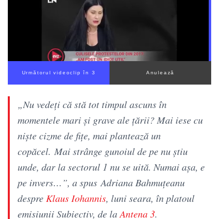
Următorul videoclip în 2
Anulează
„Nu vedeți că stă tot timpul ascuns în
momentele mari și grave ale țării? Mai iese cu
niște cizme de fițe, mai plantează un
copăcel. Mai strânge gunoiul de pe nu știu
unde, dar la sectorul 1 nu se uită. Numai așa, e
pe invers…”, a spus Adriana Bahmuțeanu
despre
Klaus Iohannis
, luni seara, în platoul
emisiunii Subiectiv, de la
Antena 3
.