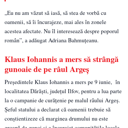
„Eu nu am văzut să iasă, să stea de vorbă cu
oamenii, să îi încurajeze, mai ales în zonele
acestea afectate. Nu îl interesează despre poporul
român”, a adăugat Adriana Bahmuțeanu.
Klaus Iohannis a mers să strângă
gunoaie de pe râul Argeș
Președintele Klaus Iohannis a mers pe 9 iunie, în
localitatea Dărăști, județul Ilfov, pentru a lua parte
la o campanie de curățenie pe malul râului Argeș.
Șeful statului a declarat că oamenii trebuie să
conștientizeze că marginea drumului nu este
groapă de gunoi și a încurajat comunitățile locale