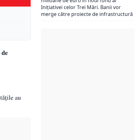
milioane de euro în noul fond al
Inițiativei celor Trei Mări. Banii vor
merge către proiecte de infrastructură
 de
tăţile au