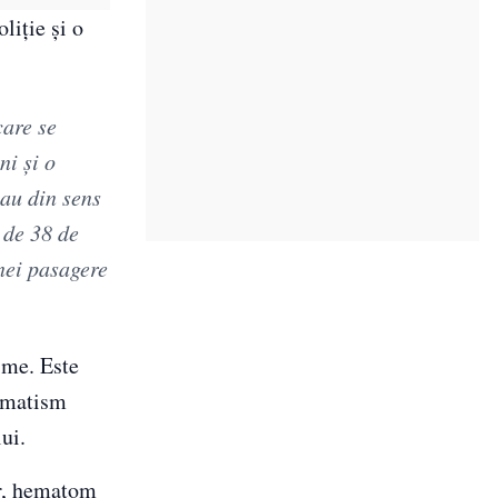
liţie şi o
care se
ni şi o
lau din sens
 de 38 de
nei pasagere
sme. Este
aumatism
ui.
or, hematom