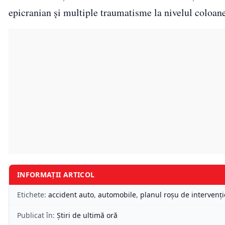
epicranian şi multiple traumatisme la nivelul coloanei
INFORMAȚII ARTICOL
Etichete:
accident auto
,
automobile
,
planul roşu de intervenţi
Publicat în:
Știri de ultimă oră