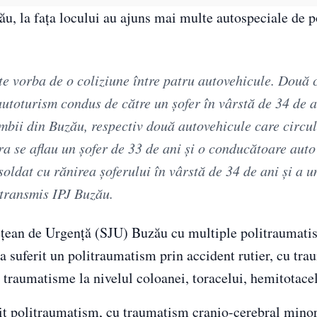
ău, la faţa locului au ajuns mai multe autospeciale de po
ste vorba de o coliziune între patru autovehicule. Două 
utoturism condus de către un şofer în vârstă de 34 de a
mbii din Buzău, respectiv două autovehicule care circu
ra se aflau un şofer de 33 de ani şi o conducătoare auto
oldat cu rănirea şoferului în vârstă de 34 de ani şi a u
 transmis IPJ Buzău.
udeţean de Urgenţă (SJU) Buzău cu multiple politraumati
 a suferit un politraumatism prin accident rutier, cu tr
e traumatisme la nivelul coloanei, toracelui, hemitotacel
erit politraumatism, cu traumatism cranio-cerebral min