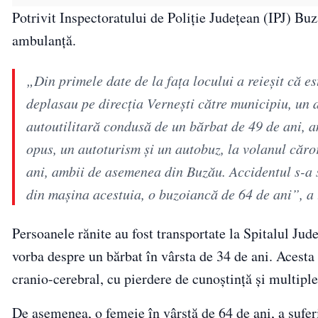
Potrivit Inspectoratului de Poliţie Judeţean (IPJ) Buz
ambulanţă.
„Din primele date de la faţa locului a reieşit că e
deplasau pe direcţia Verneşti către municipiu, un a
autoutilitară condusă de un bărbat de 49 de ani, a
opus, un autoturism şi un autobuz, la volanul căro
ani, ambii de asemenea din Buzău. Accidentul s-a s
din maşina acestuia, o buzoiancă de 64 de ani”, a
Persoanele rănite au fost transportate la Spitalul J
vorba despre un bărbat în vârsta de 34 de ani. Acesta
cranio-cerebral, cu pierdere de cunoştinţă şi multipl
De asemenea, o femeie în vârstă de 64 de ani, a suf