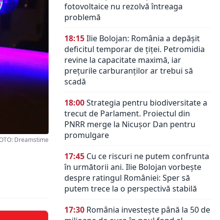
fotovoltaice nu rezolvă întreaga
problemă
18:15
Ilie Bolojan: România a depășit
deficitul temporar de țiței. Petromidia
revine la capacitate maximă, iar
prețurile carburanților ar trebui să
scadă
18:00
Strategia pentru biodiversitate a
trecut de Parlament. Proiectul din
PNRR merge la Nicușor Dan pentru
promulgare
OTO: Dreamstime
17:45
Cu ce riscuri ne putem confrunta
în următorii ani. Ilie Bolojan vorbește
despre ratingul României: Sper să
putem trece la o perspectivă stabilă
17:30
România investește până la 50 de