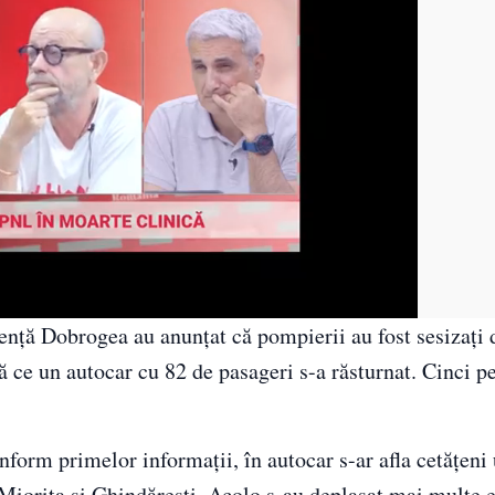
enţă Dobrogea au anunţat că pompierii au fost sesizaţi 
 ce un autocar cu 82 de pasageri s-a răsturnat. Cinci pe
nform primelor informaţii, în autocar s-ar afla cetăţeni 
Mioriţa şi Ghindăreşti. Acolo s-au deplasat mai multe 