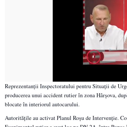
Reprezentanţii Inspectoratului pentru Situaţii de Urg
producerea unui accident rutier în zona Hârşova, după
blocate în interiorul autocarului.
Autorităţile au activat Planul Roşu de Intervenţie. Co
Evenimentul rutier a avut loc pe DN 2A, între Popas 