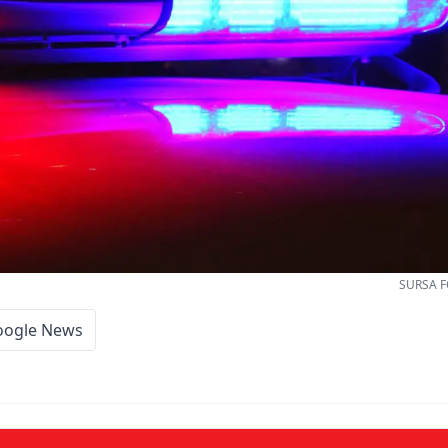
SURSA F
oogle News