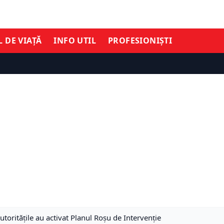
L DE VIAȚĂ
INFO UTIL
PROFESIONIȘTI
utoritățile au activat Planul Roșu de Intervenție