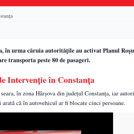
nstanța
a, în urma căruia autoritățile au activat Planul Roșu
are transporta peste 80 de pasageri.
de Intervenție în Constanța
 seara, în zona Hârşova din judeţul Constanţa, iar autori
 arată că în autovehicul ar fi blocate cinci persoane.