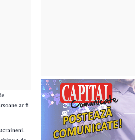
de
rsoane ar fi
ucraineni.
echipaje de