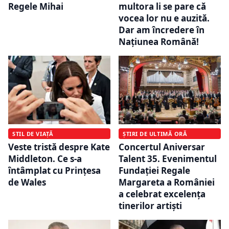
Regele Mihai
multora li se pare că
vocea lor nu e auzită.
Dar am încredere în
Națiunea Română!
ȘTIRI DE ULTIMĂ ORĂ
STIL DE VIAȚĂ
Concertul Aniversar
Veste tristă despre Kate
Talent 35. Evenimentul
Middleton. Ce s-a
Fundației Regale
întâmplat cu Prințesa
Margareta a României
de Wales
a celebrat excelența
tinerilor artiști