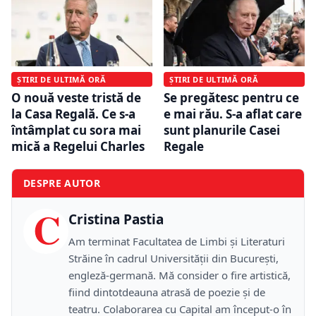
ȘTIRI DE ULTIMĂ ORĂ
ȘTIRI DE ULTIMĂ ORĂ
O nouă veste tristă de
Se pregătesc pentru ce
la Casa Regală. Ce s-a
e mai rău. S-a aflat care
întâmplat cu sora mai
sunt planurile Casei
mică a Regelui Charles
Regale
DESPRE AUTOR
C
Cristina Pastia
Am terminat Facultatea de Limbi și Literaturi
Străine în cadrul Universității din București,
engleză-germană. Mă consider o fire artistică,
fiind dintotdeauna atrasă de poezie și de
teatru. Colaborarea cu Capital am început-o în