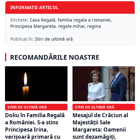
INFORMAȚII ARTICOL
Etichete:
Casa Regală
,
familia regala a romaniei
,
Principesa Margareta
,
regele mihai
,
regina
Publicat în:
Știri de ultimă oră
RECOMANDĂRILE NOASTRE
ȘTIRI DE ULTIMĂ ORĂ
ȘTIRI DE ULTIMĂ ORĂ
Doliu în Familia Regală
Mesajul de Crăciun al
a României. S-a stins
Majestății Sale
Principesa Irina,
Margareta: Oamenii
verișoară primară cu
sunt dezamăgiți,