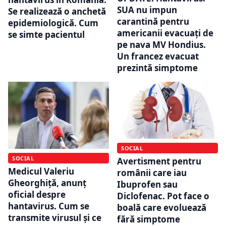
SUA nu impun
Se realizează o anchetă
carantină pentru
epidemiologică. Cum
americanii evacuați de
se simte pacientul
pe nava MV Hondius.
Un francez evacuat
prezintă simptome
SOCIAL
SOCIAL
Avertisment pentru
Medicul Valeriu
românii care iau
Gheorghiță, anunț
Ibuprofen sau
oficial despre
Diclofenac. Pot face o
hantavirus. Cum se
boală care evoluează
transmite virusul și ce
fără simptome