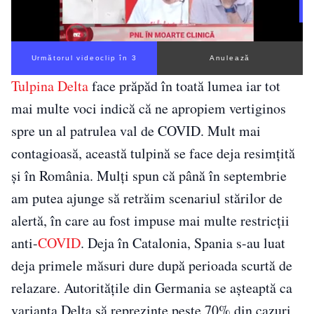
Următorul videoclip în 3
Anulează
Tulpina Delta
face prăpăd în toată lumea iar tot
mai multe voci indică că ne apropiem vertiginos
spre un al patrulea val de COVID. Mult mai
contagioasă, această tulpină se face deja resimțită
și în România. Mulți spun că până în septembrie
am putea ajunge să retrăim scenariul stărilor de
alertă, în care au fost impuse mai multe restricții
anti-
COVID
. Deja în Catalonia, Spania s-au luat
deja primele măsuri dure după perioada scurtă de
relazare. Autoritățile din Germania se așteaptă ca
varianta Delta să reprezinte peste 70% din cazuri