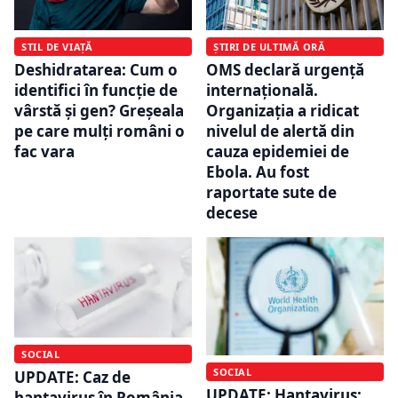
STIL DE VIAȚĂ
ȘTIRI DE ULTIMĂ ORĂ
Deshidratarea: Cum o
OMS declară urgență
identifici în funcție de
internațională.
vârstă și gen? Greșeala
Organizația a ridicat
pe care mulți români o
nivelul de alertă din
fac vara
cauza epidemiei de
Ebola. Au fost
raportate sute de
decese
SOCIAL
SOCIAL
UPDATE: Caz de
UPDATE: Hantavirus:
hantavirus în România.