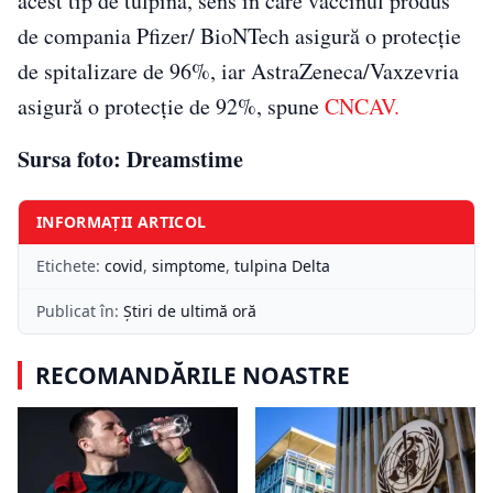
acest tip de tulpină, sens în care vaccinul produs
de compania Pfizer/ BioNTech asigură o protecție
de spitalizare de 96%, iar AstraZeneca/Vaxzevria
asigură o protecție de 92%, spune
CNCAV.
Sursa foto: Dreamstime
INFORMAȚII ARTICOL
Etichete:
covid
,
simptome
,
tulpina Delta
Publicat în:
Știri de ultimă oră
RECOMANDĂRILE NOASTRE