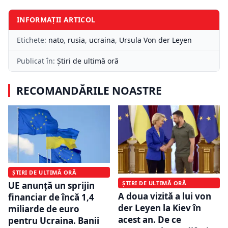
INFORMAȚII ARTICOL
Etichete:
nato
,
rusia
,
ucraina
,
Ursula Von der Leyen
Publicat în:
Știri de ultimă oră
RECOMANDĂRILE NOASTRE
ȘTIRI DE ULTIMĂ ORĂ
ȘTIRI DE ULTIMĂ ORĂ
UE anunță un sprijin
A doua vizită a lui von
financiar de încă 1,4
der Leyen la Kiev în
miliarde de euro
acest an. De ce
pentru Ucraina. Banii