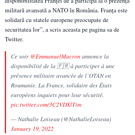
disponibilitatea Franţei de a participa la o prezenţă
militară avansată a NATO în România. Franţa este
solidară cu statele europene preocupate de
securitatea lor”, a scris aceasta pe pagina sa de
Twitter.
Ce soir
@EmmanuelMacron
annonce la
disponibilité de la 🇫🇷 à participer à une
présence militaire avancée de l’OTAN en
Roumanie. La France, solidaire des États
européens inquiets pour leur sécurité.
pic.twitter.com/3C2VDXlTim
— Nathalie Loiseau (@NathalieLoiseau)
January 19, 2022