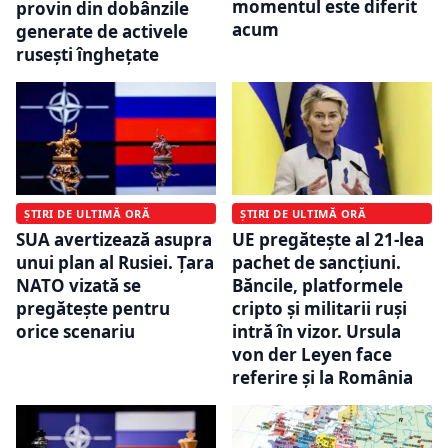
momentul este diferit
provin din dobânzile
acum
generate de activele
rusești înghețate
ȘTIRI DE ULTIMĂ ORĂ
ȘTIRI DE ULTIMĂ ORĂ
SUA avertizează asupra
UE pregătește al 21-lea
unui plan al Rusiei. Țara
pachet de sancțiuni.
NATO vizată se
Băncile, platformele
pregătește pentru
cripto și militarii ruși
orice scenariu
intră în vizor. Ursula
von der Leyen face
referire și la România