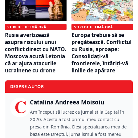
ȘTIRI DE ULTIMĂ ORĂ
ȘTIRI DE ULTIMĂ ORĂ
Europa trebuie să se
Rusia avertizează
pregătească. Conflictul
asupra riscului unui
cu Rusia, aproape:
conflict direct cu NATO.
Consolidați-vă
Moscova acuză Letonia
frontierele, întăriți-vă
că ar ajuta atacurile
liniile de apărare
ucrainene cu drone
DESPRE AUTOR
C
Catalina Andreea Moisoiu
Am început să lucrez ca jurnalist la Capital în
2020. Acesta a fost primul meu contact cu
presa din România. Deși specializarea mea de
bază este Dreptul, jurnalismul a fost mereu