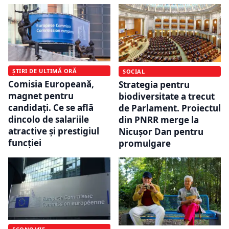
ȘTIRI DE ULTIMĂ ORĂ
SOCIAL
Comisia Europeană,
Strategia pentru
magnet pentru
biodiversitate a trecut
candidați. Ce se află
de Parlament. Proiectul
dincolo de salariile
din PNRR merge la
atractive și prestigiul
Nicușor Dan pentru
funcției
promulgare