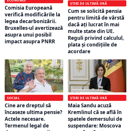
ECONOMIE
ȘTIRI DE ULTIMĂ ORĂ
Comisia Europeană
Cum se solicită pensia
verifică modificările la
pentru limită de vârstă
legea decarbonizării.
dacă ați lucrat în mai
Bruxelles-ul avertizează
multe state din UE.
asupra unui posibil
Reguli privind calculul,
impact asupra PNRR
plata și condițiile de
acordare
SOCIAL
ȘTIRI DE ULTIMĂ ORĂ
Cine are dreptul să
Maia Sandu acuză
încaseze ultima pensie?
Kremlinul că se află în
Actele necesare.
spatele demersului de
Termenul legal de
suspendare: Moscova