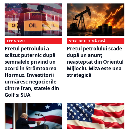
ECONOMIE
ȘTIRI DE ULTIMĂ ORĂ
Prețul petrolului a
Prețul petrolului scade
scăzut puternic după
după un anunț
semnalele privind un
neașteptat din Orientul
acord în Strâmtoarea
Mijlociu. Miza este una
Hormuz. Investitorii
strategică
urmăresc negocierile
dintre Iran, statele din
Golf și SUA