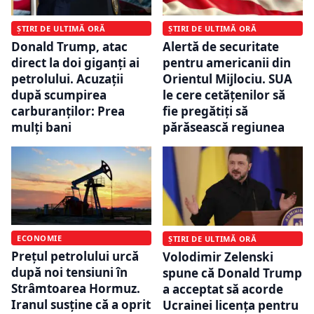
ȘTIRI DE ULTIMĂ ORĂ
ȘTIRI DE ULTIMĂ ORĂ
Donald Trump, atac
Alertă de securitate
direct la doi giganți ai
pentru americanii din
petrolului. Acuzații
Orientul Mijlociu. SUA
după scumpirea
le cere cetățenilor să
carburanților: Prea
fie pregătiți să
mulți bani
părăsească regiunea
ECONOMIE
ȘTIRI DE ULTIMĂ ORĂ
Prețul petrolului urcă
Volodimir Zelenski
după noi tensiuni în
spune că Donald Trump
Strâmtoarea Hormuz.
a acceptat să acorde
Iranul susține că a oprit
Ucrainei licenţa pentru