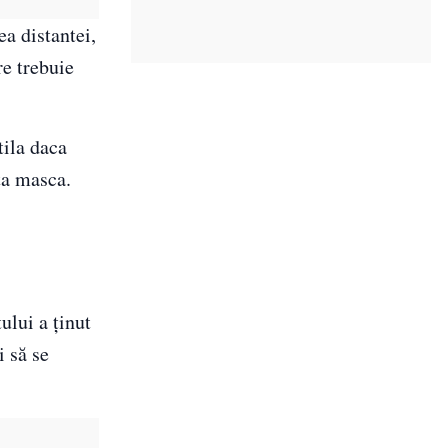
a distantei,
re trebuie
tila daca
ta masca.
ului a ținut
i să se