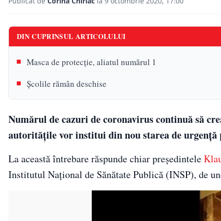
Publicat de
Corina Chiriac
la 9 octombrie 2020, 17:00
DIN CUPRINSUL ARTICOLULUI
Masca de protecție, aliatul numărul 1
Școlile rămân deschise
Numărul de cazuri de coronavirus continuă să cre
autoritățile vor institui din nou starea de urgență
La această întrebare răspunde chiar președintele
Klau
Institutul Național de Sănătate Publică (INSP), de und