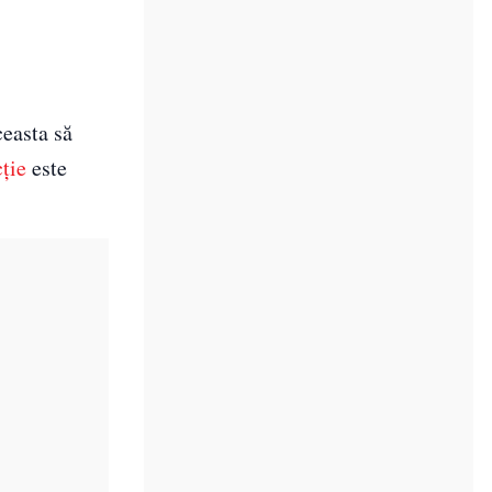
ceasta să
ție
este