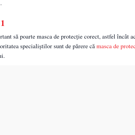
.
 1
ant să poarte masca de protecție corect, astfel încât a
oritatea specialiștilor sunt de părere că
masca de protec
ui.