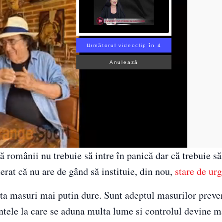
Următorul videoclip în 3
Anulează
ă românii nu trebuie să intre în panică dar că trebuie să
terat că nu are de gând să instituie, din nou,
stare de ur
ta masuri mai putin dure. Sunt adeptul masurilor preven
ntele la care se aduna multa lume si controlul devine m