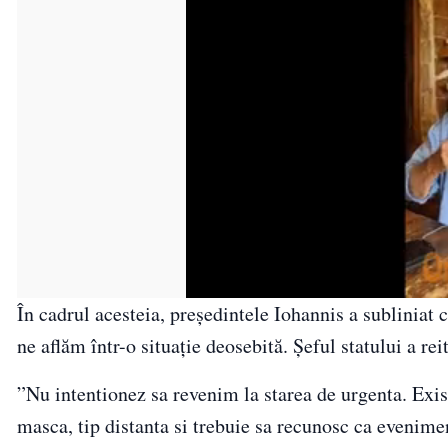
În cadrul acesteia, președintele Iohannis a subliniat c
ne aflăm într-o situație deosebită. Șeful statului a rei
”Nu intentionez sa revenim la starea de urgenta. Exis
masca, tip distanta si trebuie sa recunosc ca evenime