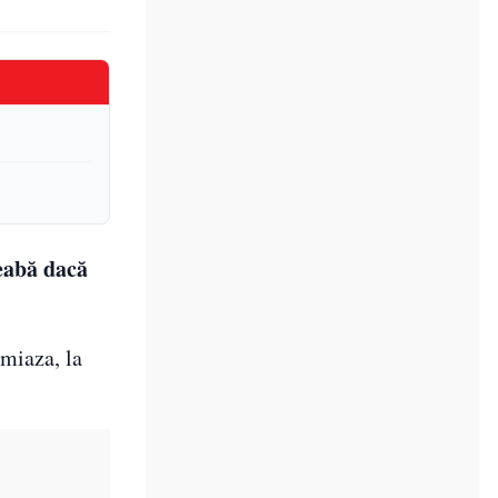
eabă dacă
amiaza, la