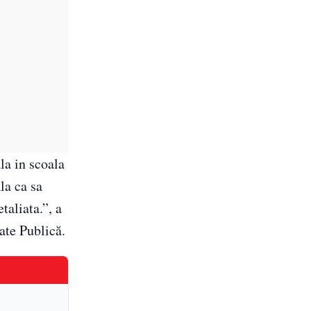
la in scoala
la ca sa
taliata.”, a
tate Publică.