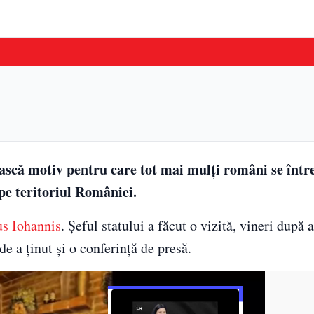
ască motiv pentru care tot mai mulți români se într
 pe teritoriul României.
s Iohannis
. Șeful statului a făcut o vizită, vineri după 
e a ținut și o conferință de presă.