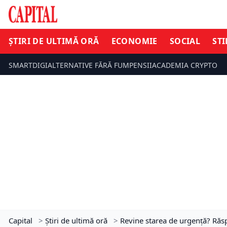
ȘTIRI DE ULTIMĂ ORĂ
ECONOMIE
SOCIAL
STI
SMARTDIGI
ALTERNATIVE FĂRĂ FUM
PENSII
ACADEMIA CRYPTO
Capital
>
Știri de ultimă oră
>
Revine starea de urgență? Răsp