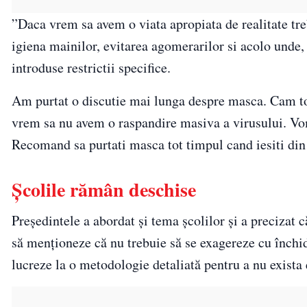
”Daca vrem sa avem o viata apropiata de realitate tre
igiena mainilor, evitarea agomerarilor si acolo unde,
introduse restrictii specifice.
Am purtat o discutie mai lunga despre masca. Cam tot
vrem sa nu avem o raspandire masiva a virusului. Vo
Recomand sa purtati masca tot timpul cand iesiti din 
Școlile rămân deschise
Președintele a abordat și tema școlilor și a precizat c
să menționeze că nu trebuie să se exagereze cu închide
lucreze la o metodologie detaliată pentru a nu exista 