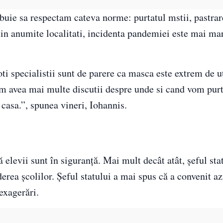
buie sa respectam cateva norme: purtatul mstii, pastrare
 in anumite localitati, incidenta pandemiei este mai ma
i specialistii sunt de parere ca masca este extrem de u
m avea mai multe discutii despre unde si cand vom pur
casa.”, spunea vineri, Iohannis.
ă elevii sunt în siguranță. Mai mult decât atât, șeful stat
rea școlilor. Șeful statului a mai spus că a convenit az
exagerări.