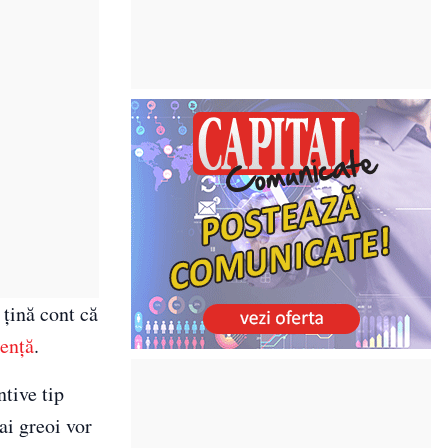
 țină cont că
gență
.
tive tip
ai greoi vor