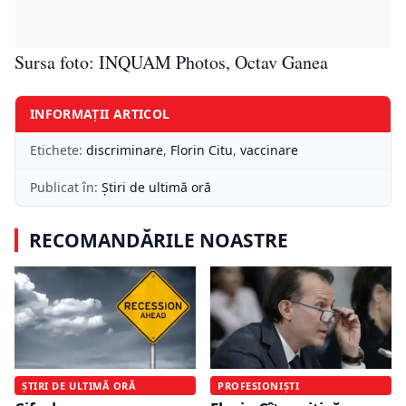
Sursa foto: INQUAM Photos, Octav Ganea
INFORMAȚII ARTICOL
Etichete:
discriminare
,
Florin Citu
,
vaccinare
Publicat în:
Știri de ultimă oră
RECOMANDĂRILE NOASTRE
ȘTIRI DE ULTIMĂ ORĂ
PROFESIONIȘTI