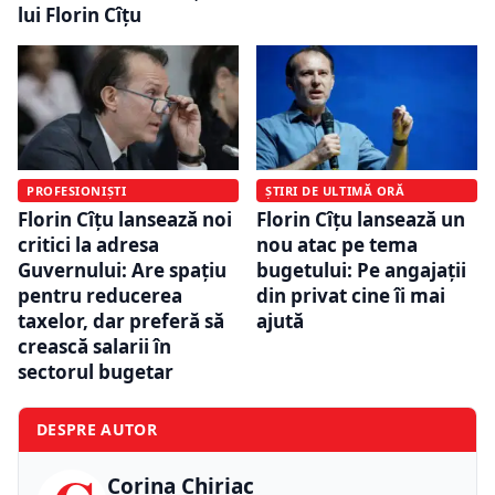
lui Florin Cîțu
PROFESIONIȘTI
ȘTIRI DE ULTIMĂ ORĂ
Florin Cîțu lansează noi
Florin Cîțu lansează un
critici la adresa
nou atac pe tema
Guvernului: Are spațiu
bugetului: Pe angajații
pentru reducerea
din privat cine îi mai
taxelor, dar preferă să
ajută
crească salarii în
sectorul bugetar
DESPRE AUTOR
Corina Chiriac