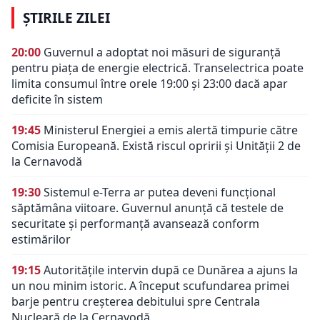
ȘTIRILE ZILEI
20:00
Guvernul a adoptat noi măsuri de siguranță
pentru piața de energie electrică. Transelectrica poate
limita consumul între orele 19:00 și 23:00 dacă apar
deficite în sistem
19:45
Ministerul Energiei a emis alertă timpurie către
Comisia Europeană. Există riscul opririi și Unității 2 de
la Cernavodă
19:30
Sistemul e-Terra ar putea deveni funcțional
săptămâna viitoare. Guvernul anunță că testele de
securitate și performanță avansează conform
estimărilor
19:15
Autoritățile intervin după ce Dunărea a ajuns la
un nou minim istoric. A început scufundarea primei
barje pentru creșterea debitului spre Centrala
Nucleară de la Cernavodă