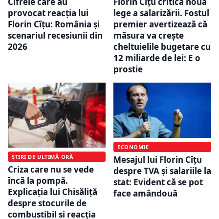
Cifrele care au
Florin Cîțu critică noua
provocat reacția lui
lege a salarizării. Fostul
Florin Cîțu: România și
premier avertizează că
scenariul recesiunii din
măsura va crește
2026
cheltuielile bugetare cu
12 miliarde de lei: E o
prostie
ECONOMIE
ȘTIRI DE ULTIMĂ ORĂ
Mesajul lui Florin Cîțu
Criza care nu se vede
despre TVA și salariile la
încă la pompă.
stat: Evident că se pot
Explicația lui Chisăliță
face amândouă
despre stocurile de
combustibil si reacția