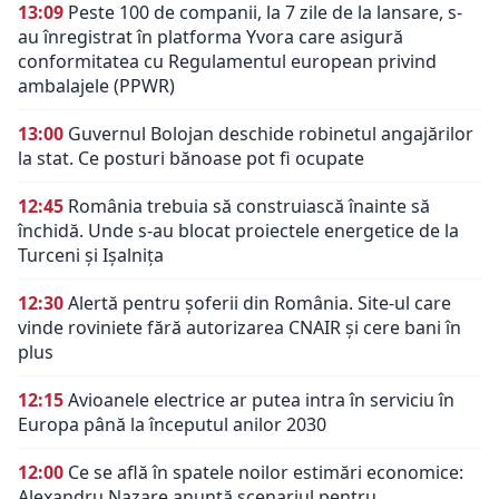
13:09
Peste 100 de companii, la 7 zile de la lansare, s-
au înregistrat în platforma Yvora care asigură
conformitatea cu Regulamentul european privind
ambalajele (PPWR)
13:00
Guvernul Bolojan deschide robinetul angajărilor
la stat. Ce posturi bănoase pot fi ocupate
12:45
România trebuia să construiască înainte să
închidă. Unde s-au blocat proiectele energetice de la
Turceni și Ișalnița
12:30
Alertă pentru șoferii din România. Site-ul care
vinde roviniete fără autorizarea CNAIR și cere bani în
plus
12:15
Avioanele electrice ar putea intra în serviciu în
Europa până la începutul anilor 2030
12:00
Ce se află în spatele noilor estimări economice:
Alexandru Nazare anunță scenariul pentru