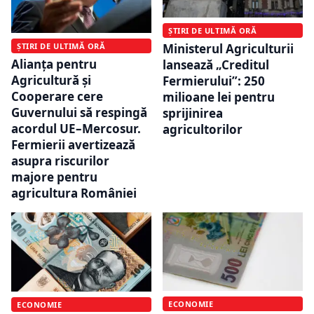
ȘTIRI DE ULTIMĂ ORĂ
ȘTIRI DE ULTIMĂ ORĂ
Ministerul Agriculturii
Alianţa pentru
lansează „Creditul
Agricultură şi
Fermierului”: 250
Cooperare cere
milioane lei pentru
Guvernului să respingă
sprijinirea
acordul UE–Mercosur.
agricultorilor
Fermierii avertizează
asupra riscurilor
majore pentru
agricultura României
ECONOMIE
ECONOMIE