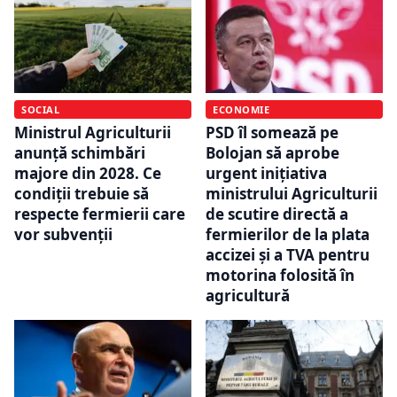
SOCIAL
ECONOMIE
Ministrul Agriculturii
PSD îl somează pe
anunță schimbări
Bolojan să aprobe
majore din 2028. Ce
urgent iniţiativa
condiții trebuie să
ministrului Agriculturii
respecte fermierii care
de scutire directă a
vor subvenții
fermierilor de la plata
accizei şi a TVA pentru
motorina folosită în
agricultură