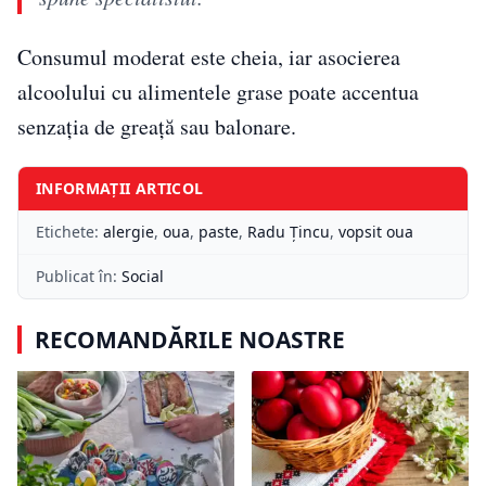
Consumul moderat este cheia, iar asocierea
alcoolului cu alimentele grase poate accentua
senzația de greață sau balonare.
INFORMAȚII ARTICOL
Etichete:
alergie
,
oua
,
paste
,
Radu Ţincu
,
vopsit oua
Publicat în:
Social
RECOMANDĂRILE NOASTRE