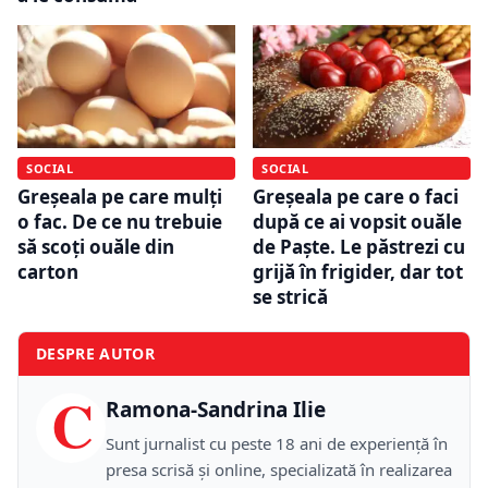
SOCIAL
SOCIAL
Greșeala pe care mulți
Greșeala pe care o faci
o fac. De ce nu trebuie
după ce ai vopsit ouăle
să scoți ouăle din
de Paște. Le păstrezi cu
carton
grijă în frigider, dar tot
se strică
DESPRE AUTOR
C
Ramona-Sandrina Ilie
Sunt jurnalist cu peste 18 ani de experiență în
presa scrisă și online, specializată în realizarea