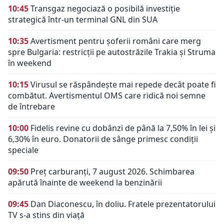
10:45
Transgaz negociază o posibilă investiție
strategică într-un terminal GNL din SUA
10:35
Avertisment pentru șoferii români care merg
spre Bulgaria: restricții pe autostrăzile Trakia și Struma
în weekend
10:15
Virusul se răspândește mai repede decât poate fi
combătut. Avertismentul OMS care ridică noi semne
de întrebare
10:00
Fidelis revine cu dobânzi de până la 7,50% în lei și
6,30% în euro. Donatorii de sânge primesc condiții
speciale
09:50
Preț carburanți, 7 august 2026. Schimbarea
apărută înainte de weekend la benzinării
09:45
Dan Diaconescu, în doliu. Fratele prezentatorului
TV s-a stins din viață