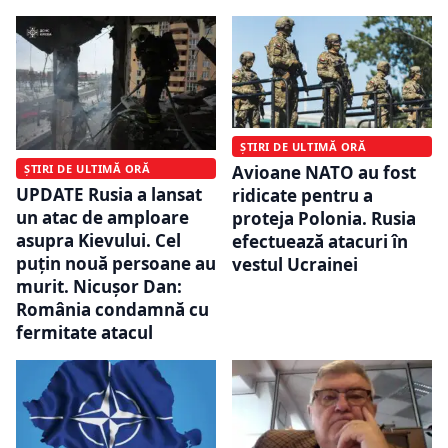
ȘTIRI DE ULTIMĂ ORĂ
ȘTIRI DE ULTIMĂ ORĂ
Avioane NATO au fost
UPDATE Rusia a lansat
ridicate pentru a
un atac de amploare
proteja Polonia. Rusia
asupra Kievului. Cel
efectuează atacuri în
puțin nouă persoane au
vestul Ucrainei
murit. Nicușor Dan:
România condamnă cu
fermitate atacul