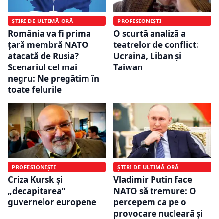
ȘTIRI DE ULTIMĂ ORĂ
PROFESIONIȘTI
România va fi prima
O scurtă analiză a
țară membră NATO
teatrelor de conflict:
atacată de Rusia?
Ucraina, Liban și
Scenariul cel mai
Taiwan
negru: Ne pregătim în
toate felurile
PROFESIONIȘTI
ȘTIRI DE ULTIMĂ ORĂ
Criza Kursk și
Vladimir Putin face
„decapitarea”
NATO să tremure: O
guvernelor europene
percepem ca pe o
provocare nucleară și