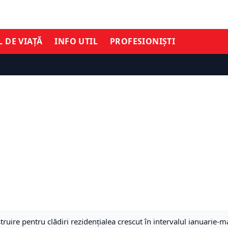
L DE VIAȚĂ
INFO UTIL
PROFESIONIȘTI
ruire pentru clădiri rezidenţialea crescut în intervalul ianuarie-