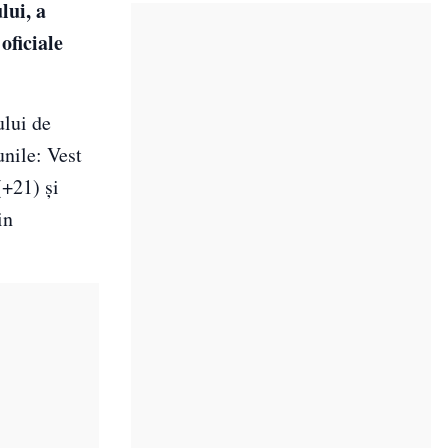
lui, a
oficiale
ului de
unile: Vest
(+21) şi
in