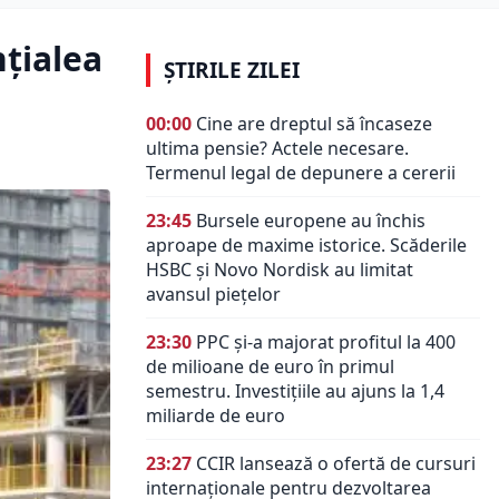
nţialea
ȘTIRILE ZILEI
00:00
Cine are dreptul să încaseze
ultima pensie? Actele necesare.
Termenul legal de depunere a cererii
23:45
Bursele europene au închis
aproape de maxime istorice. Scăderile
HSBC și Novo Nordisk au limitat
avansul piețelor
23:30
PPC și-a majorat profitul la 400
de milioane de euro în primul
semestru. Investițiile au ajuns la 1,4
miliarde de euro
23:27
CCIR lansează o ofertă de cursuri
internaționale pentru dezvoltarea