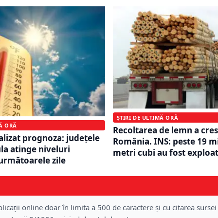
ȘTIRI DE ULTIMĂ ORĂ
MĂ ORĂ
Recoltarea de lemn a cres
lizat prognoza: județele
România. INS: peste 19 m
la atinge niveluri
metri cubi au fost exploat
următoarele zile
licații online doar în limita a 500 de caractere și cu citarea sursei