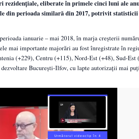
 rezidenţiale, eliberate în primele cinci luni ale anu
 din perioada similară din 2017, potrivit statisticii 
 perioada ianuarie – mai 2018, în marja creşterii număr
cele mai importante majorări au fost înregistrate în regi
ntenia (+229), Centru (+115), Nord-Est (+48), Sud-Est 
dezvoltare Bucureşti-Ilfov, cu lapte autorizaţii mai puţ
Următorul videoclip în 3