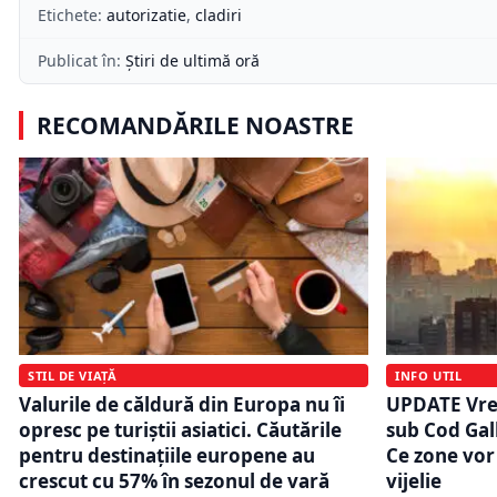
Etichete:
autorizatie
,
cladiri
Publicat în:
Știri de ultimă oră
RECOMANDĂRILE NOASTRE
STIL DE VIAȚĂ
INFO UTIL
Valurile de căldură din Europa nu îi
UPDATE Vrem
opresc pe turiștii asiatici. Căutările
sub Cod Gal
pentru destinațiile europene au
Ce zone vor 
crescut cu 57% în sezonul de vară
vijelie