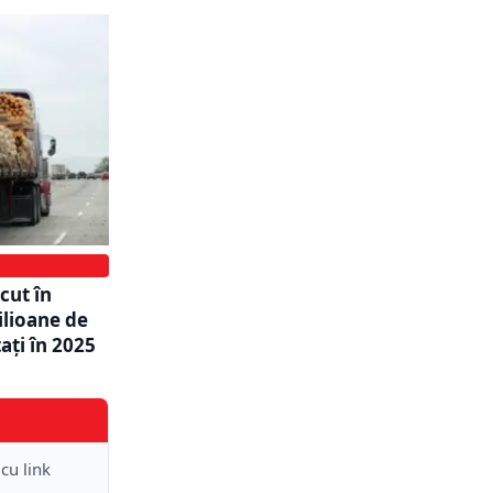
cut în
ilioane de
ați în 2025
 cu link