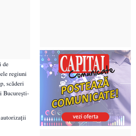
i de
rele regiuni
p, scăderi
i Bucureşti-
autorizaţii