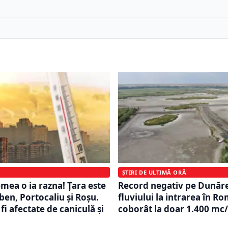
ȘTIRI DE ULTIMĂ ORĂ
ea o ia razna! Țara este
Record negativ pe Dunăre
ben, Portocaliu și Roșu.
fluviului la intrarea în R
fi afectate de caniculă și
coborât la doar 1.400 mc/