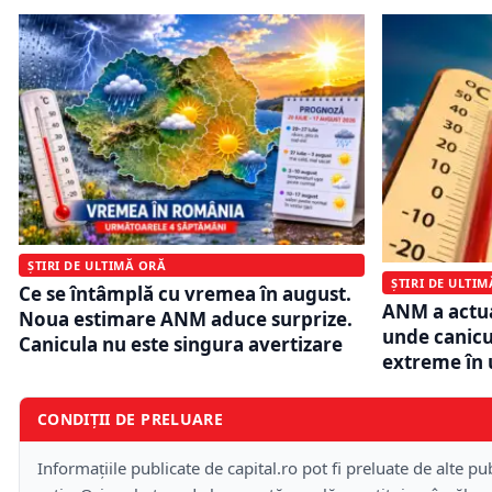
ȘTIRI DE ULTIMĂ ORĂ
ȘTIRI DE ULTI
Ce se întâmplă cu vremea în august.
ANM a actua
Noua estimare ANM aduce surprize.
unde canicu
Canicula nu este singura avertizare
extreme în 
CONDIȚII DE PRELUARE
Informațiile publicate de capital.ro pot fi preluate de alte pub