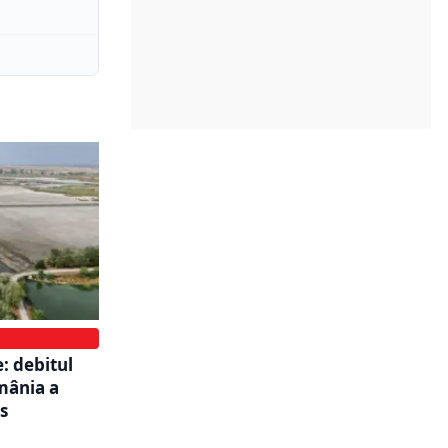
: debitul
omânia a
s