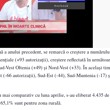
Anulează
ună a anului precedent, se remarcă o creştere a numărulu
denţiale (+93 autorizaţii), creştere reflectată în următoa
Sud-Vest Oltenia (+49) şi Nord-Vest (+33). În acelaşi tim
t (-66 autorizaţii), Sud-Est (-44), Sud-Muntenia (-17) ş
în mai comparativ cu luna aprilie, s-au eliberat 4.435 de 
re 65,1% sunt pentru zona rurală.