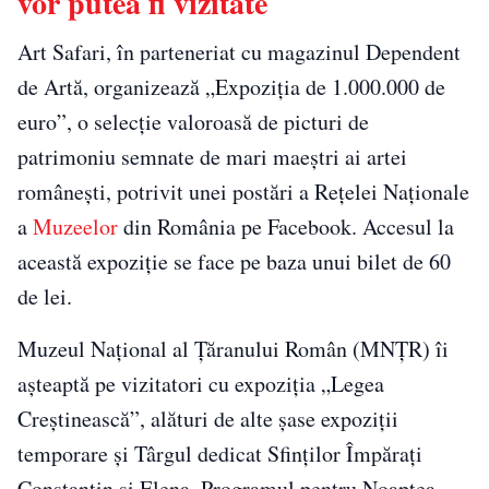
vor putea fi vizitate
Art Safari, în parteneriat cu magazinul Dependent
de Artă, organizează „Expoziția de 1.000.000 de
euro”, o selecție valoroasă de picturi de
patrimoniu semnate de mari maeștri ai artei
românești, potrivit unei postări a Rețelei Naționale
a
Muzeelor
din România pe Facebook. Accesul la
această expoziție se face pe baza unui bilet de 60
de lei.
Muzeul Național al Țăranului Român (MNȚR) îi
așteaptă pe vizitatori cu expoziția „Legea
Creștinească”, alături de alte șase expoziții
temporare și Târgul dedicat Sfinților Împărați
Constantin și Elena. Programul pentru Noaptea