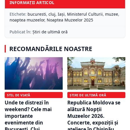
INFORMAȚII ARTICOL
Etichete:
bucuresti
,
cluj
,
Iași
,
Ministerul Culturii
,
muzee
,
noaptea muzeelor
,
Noaptea Muzeelor 2025
Publicat în:
Știri de ultimă oră
RECOMANDĂRILE NOASTRE
STIL DE VIAȚĂ
ȘTIRI DE ULTIMĂ ORĂ
Unde te distrezi în
Republica Moldova se
weekend? Cele mai
alătură Nopții
importante
Muzeelor 2026.
evenimente din
Concerte, expoziții și
București, Cluj,
ateliere în Chișinău