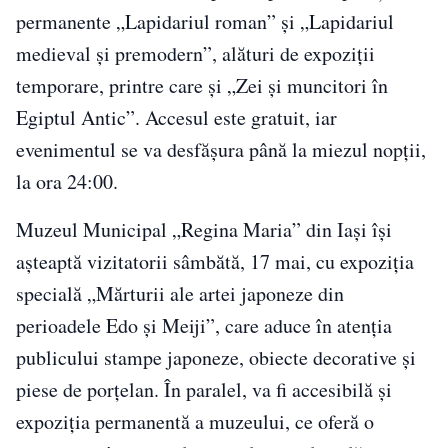
permanente „Lapidariul roman” și „Lapidariul
medieval și premodern”, alături de expoziții
temporare, printre care și „Zei și muncitori în
Egiptul Antic”. Accesul este gratuit, iar
evenimentul se va desfășura până la miezul nopții,
la ora 24:00.
Muzeul Municipal „Regina Maria” din Iași își
așteaptă vizitatorii sâmbătă, 17 mai, cu expoziția
specială „Mărturii ale artei japoneze din
perioadele Edo și Meiji”, care aduce în atenția
publicului stampe japoneze, obiecte decorative și
piese de porțelan. În paralel, va fi accesibilă și
expoziția permanentă a muzeului, ce oferă o