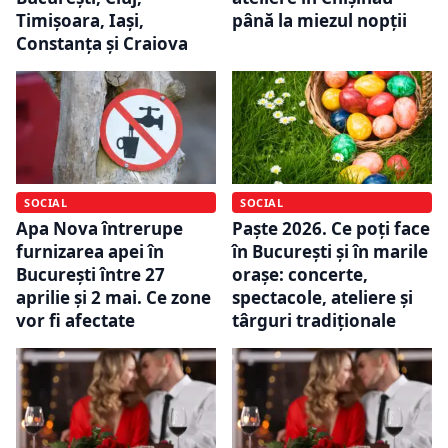
Timișoara, Iași,
până la miezul nopții
Constanța și Craiova
SOCIAL
SOCIAL
Apa Nova întrerupe
Paște 2026. Ce poți face
furnizarea apei în
în București și în marile
București între 27
orașe: concerte,
aprilie și 2 mai. Ce zone
spectacole, ateliere și
vor fi afectate
târguri tradiționale