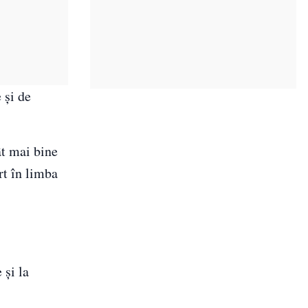
 şi de
ât mai bine
rt în limba
 şi la