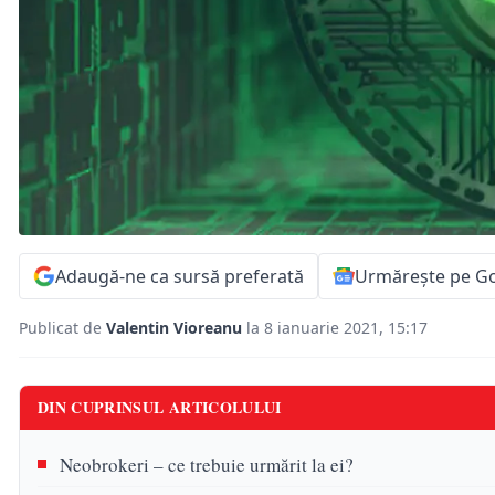
Adaugă-ne ca sursă preferată
Urmărește pe G
Publicat de
Valentin Vioreanu
la 8 ianuarie 2021, 15:17
DIN CUPRINSUL ARTICOLULUI
Neobrokeri – ce trebuie urmărit la ei?