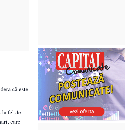
idera că este
 la fel de
ari, care