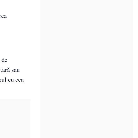
rea
e de
utară sau
rul cu cea