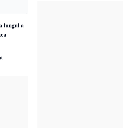
a lungul a
mea
at