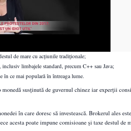
estul de mare cu acţiunile tradiţionale;
 inclusiv limbajele standard, precum C++ sau Java;
e în ce mai populară în întreaga lume.
 o monedă susţinută de guvernul chinez iar experţii cons
monedei în care doresc să investească. Brokerul ales este
rece acesta poate impune comisioane şi taxe destul de m