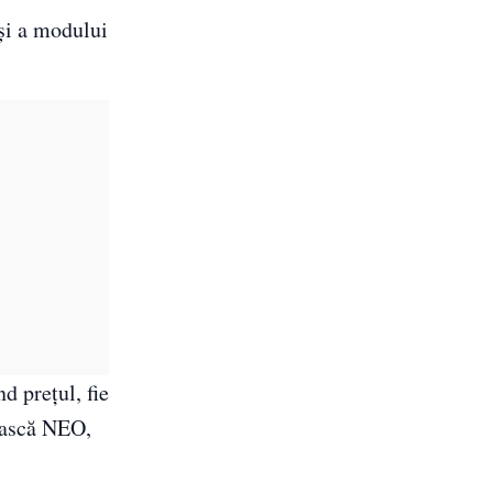
 şi a modului
d preţul, fie
sească NEO,