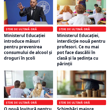
ȘTIRI DE ULTIMĂ ORĂ
ȘTIRI DE ULTIMĂ ORĂ
Ministerul Educației
Ministerul Educației,
introduce măsuri
interdicție nouă pentru
pentru prevenirea
profesori. Ce nu mai
consumului de alcool și
pot face dascălii în
droguri în școli
clasă și la ședința cu
părinții
ȘTIRI DE ULTIMĂ ORĂ
ȘTIRI DE ULTIMĂ ORĂ
O nouă lovitură pentru
Schimbări majore