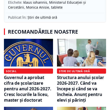
Etichete:
klaus iohannis
,
Ministerul Educației și
Cercetării
,
Monica Anisie
,
tablete
Publicat în:
Știri de ultimă oră
RECOMANDĂRILE NOASTRE
SOCIAL
ȘTIRI DE ULTIMĂ ORĂ
Guvernul a aprobat
Structura anului şcolar
cifra de școlarizare
2026-2027. Când va
pentru anul 2026-2027.
începe și când se va
Cresc locurile la liceu,
încheia. Anunț pentru
master și doctorat
elevi și părinți