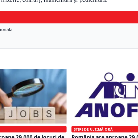
ionala
ȘTIRI DE ULTIMĂ ORĂ
oape 29.000 de locuri de
România are aproape 29.