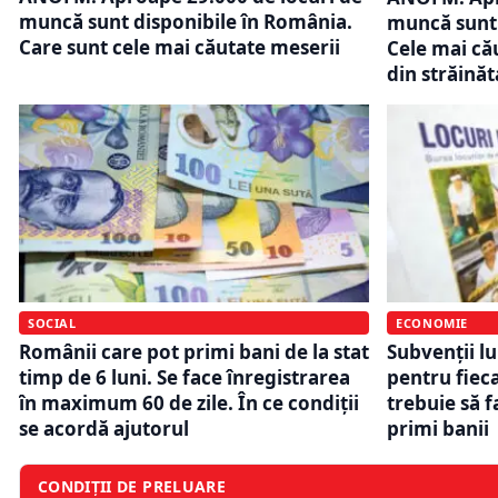
muncă sunt disponibile în România.
muncă sunt 
Care sunt cele mai căutate meserii
Cele mai cău
din străinăt
SOCIAL
ECONOMIE
Românii care pot primi bani de la stat
Subvenții lu
timp de 6 luni. Se face înregistrarea
pentru fieca
în maximum 60 de zile. În ce condiții
trebuie să f
se acordă ajutorul
primi banii
CONDIȚII DE PRELUARE