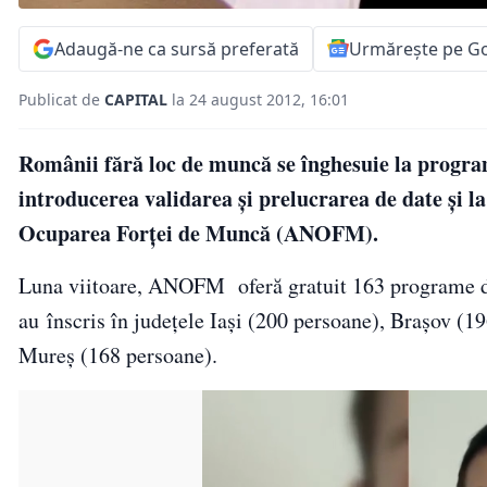
Adaugă-ne ca sursă preferată
Urmărește pe G
Publicat de
CAPITAL
la 24 august 2012, 16:01
Românii fără loc de muncă se înghesuie la progra
introducerea validarea şi prelucrarea de date şi la
Ocuparea Forţei de Muncă (ANOFM).
Luna viitoare, ANOFM oferă gratuit 163 programe de
au înscris în judeţele Iaşi (200 persoane), Braşov (1
Mureş (168 persoane).