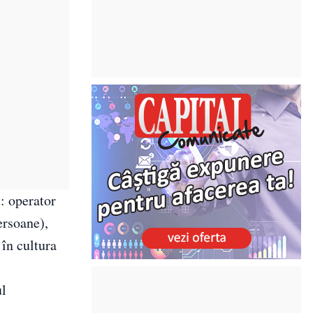
: operator
ersoane),
în cultura
ul