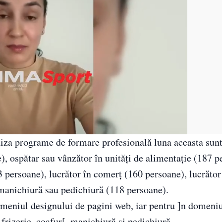
niza programe de formare profesională luna aceasta sunt
), ospătar sau vânzător în unităţi de alimentaţie (187 p
 persoane), lucrător în comerţ (160 persoane), lucrător 
 manichiură sau pedichiură (118 persoane).
domeniul designului de pagini web, iar pentru ]n domeni
frizerie, coafur[, manichiură şi pedichiură.