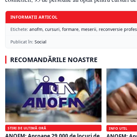
INFORMAȚII ARTICOL
Etichete:
anofm
,
cursuri
,
formare
,
meserii
,
reconversie profes
Publicat în:
Social
RECOMANDĂRILE NOASTRE
ȘTIRI DE ULTIMĂ ORĂ
INFO UTIL
ANOFM: Aproape 29.000 de locuri de
ANOFM: Apr