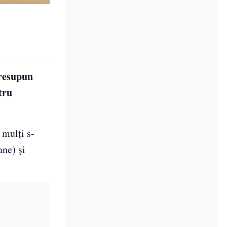
presupun
tru
mulţi s-
ane) şi