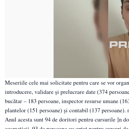
Meseriile cele mai solicitate pentru care se vor orga
introducere, validare şi prelucrare date (374 persoane
bucătar – 183 persoane, inspector resurse umane (163
plantelor (151 persoane) şi contabil (137 persoane).
Anul acesta sunt 94 de doritori pentru cursurile ]n 
cosmeticii, 93 de persoane au optat pentru cursuri de 