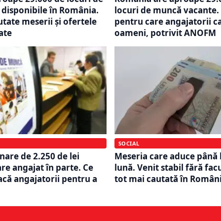
disponibile în România.
locuri de muncă vacante. 
tate meserii și ofertele
pentru care angajatorii c
ate
oameni, potrivit ANOFM
SOCIAL
nare de 2.250 de lei
Meseria care aduce până l
re angajat în parte. Ce
lună. Venit stabil fără fac
acă angajatorii pentru a
tot mai cautată în Român