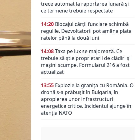
trece automat la raportarea lunară și
ce termene trebuie respectate
14:20
Blocajul cărții funciare schimbă
regulile. Dezvoltatorii pot amâna plata
ratelor până la două luni
14:08
Taxa pe lux se majorează. Ce
trebuie să știe proprietarii de clădiri și
mașini scumpe. Formularul 216 a fost
actualizat
13:55
Explozie la granița cu România. O
dronă s-a prăbușit în Bulgaria, în
apropierea unor infrastructuri
energetice critice. Incidentul ajunge în
atenția NATO