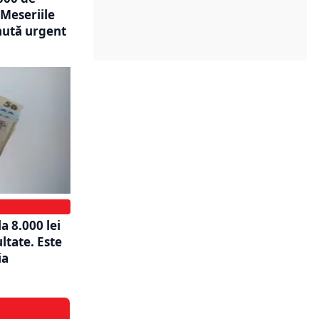
Meseriile
aută urgent
a 8.000 lei
ultate. Este
ia