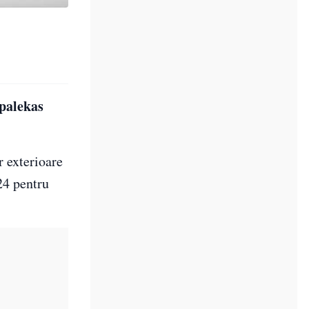
apalekas
r exterioare
24 pentru