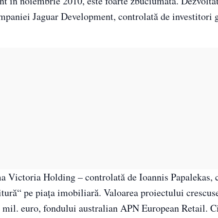
ent în noiembrie 2010, este foarte zbuciumată. Dezvolta
mpaniei Jaguar Development, controlată de investitori g
ma Victoria Holding – controlată de Ioannis Papalekas, c
tură“ pe piaţa imobiliară. Valoarea proiectului crescus
5 mil. euro, fondului australian APN European Retail. C