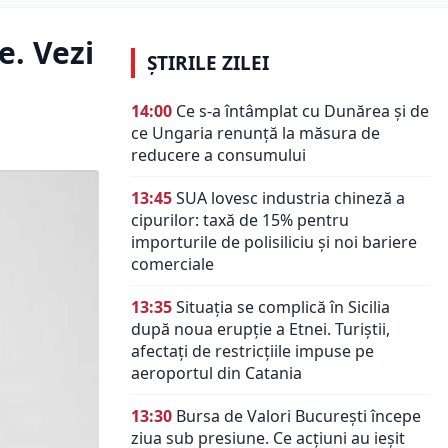
e. Vezi
ȘTIRILE ZILEI
14:00
Ce s-a întâmplat cu Dunărea și de
ce Ungaria renunță la măsura de
reducere a consumului
13:45
SUA lovesc industria chineză a
cipurilor: taxă de 15% pentru
importurile de polisiliciu și noi bariere
comerciale
13:35
Situația se complică în Sicilia
după noua erupție a Etnei. Turiștii,
afectați de restricțiile impuse pe
aeroportul din Catania
13:30
Bursa de Valori București începe
ziua sub presiune. Ce acțiuni au ieșit