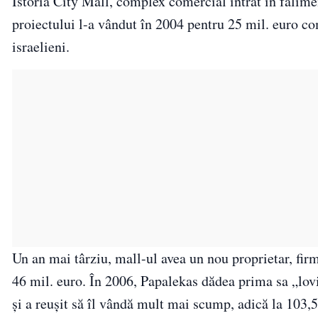
Istoria City Mall, complex comercial intrat în falim
proiectului l-a vândut în 2004 pentru 25 mil. euro co
israelieni.
Un an mai târziu, mall-ul avea un nou proprietar, fir
46 mil. euro. În 2006, Papalekas dădea prima sa „lovi
şi a reuşit să îl vândă mult mai scump, adică la 103,