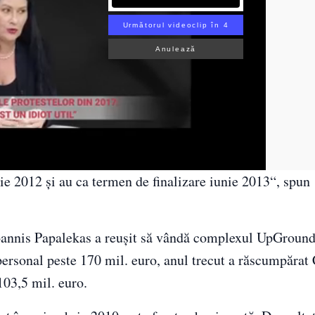
Următorul videoclip în 3
Anulează
ie 2012 şi au ca termen de finalizare iunie 2013“, spun
Ioannis Papalekas a reuşit să vândă complexul UpGround
ersonal peste 170 mil. euro, anul trecut a răscumpărat
103,5 mil. euro.