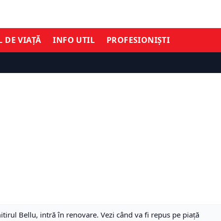
L DE VIAȚĂ
INFO UTIL
PROFESIONIȘTI
tirul Bellu, intră în renovare. Vezi când va fi repus pe piaţă