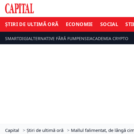
ȘTIRI DE ULTIMĂ ORĂ
ECONOMIE
SOCIAL
STI
SMARTDIGI
ALTERNATIVE FĂRĂ FUM
PENSII
ACADEMIA CRYPTO
Capital
>
Știri de ultimă oră
>
Mallul falimentat, de lângă cimi