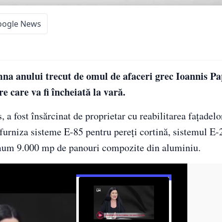
oogle News
na anului trecut de omul de afaceri grec Ioannis P
e care va fi încheiată la vară.
 fost însărcinat de proprietar cu reabilitarea faţadelo
furniza sisteme E-85 pentru pereţi cortină, sistemul E-
nimum 9.000 mp de panouri compozite din aluminiu.