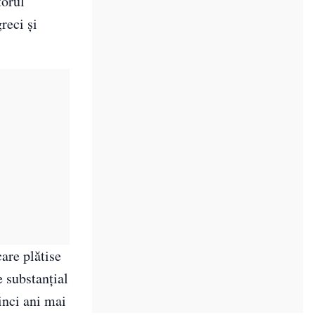
torul
reci şi
are plătise
e substanţial
inci ani mai