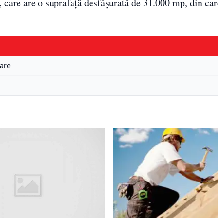
i, care are o suprafaţă desfăşurată de 31.000 mp, din ca
are