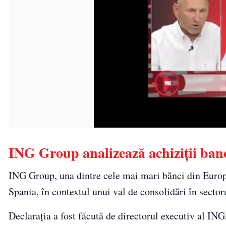
ING Group analizează achiziții banc
ING Group, una dintre cele mai mari bănci din Europa,
Spania, în contextul unui val de consolidări în secto
Declarația a fost făcută de directorul executiv al ING