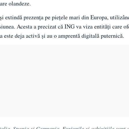
iare olandeze.
și extindă prezența pe piețele mari din Europa, utilizân
siunea. Acesta a precizat că ING va viza entități care o
 este deja activă și au o amprentă digitală puternică.
alia, Spania și Germania. Fuziunile și achizițiile sunt 