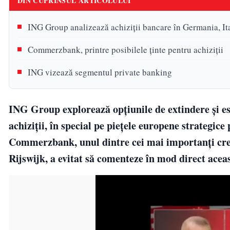
DIN CUPRINSUL ARTICOLULUI
ING Group analizează achiziții bancare în Germania, Ita
Commerzbank, printre posibilele ținte pentru achiziții
ING vizează segmentul private banking
ING Group explorează opțiunile de extindere și es
achiziții, în special pe piețele europene strategice
Commerzbank, unul dintre cei mai importanți cre
Rijswijk, a evitat să comenteze în mod direct aceas