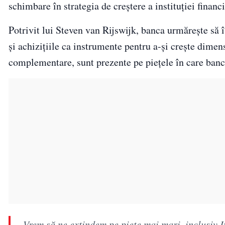
schimbare în strategia de creștere a instituției financ
Potrivit lui Steven van Rijswijk, banca urmărește să î
și achizițiile ca instrumente pentru a-și crește dimen
complementare, sunt prezente pe piețele în care banca
„Vrem să ne extindem pe piețe mai mari, inclusiv It