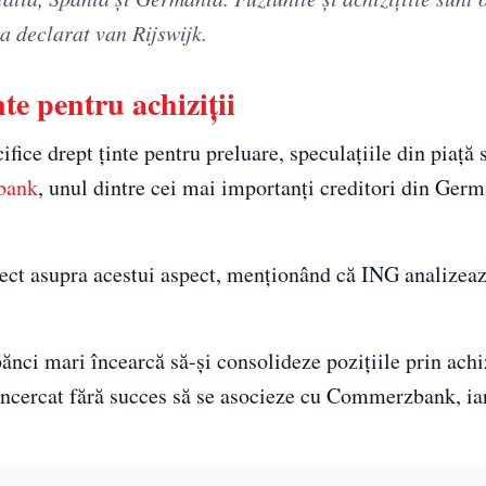
 a declarat van Rijswijk.
te pentru achiziții
ice drept ținte pentru preluare, speculațiile din piață
bank
, unul dintre cei mai importanți creditori din Germ
rect asupra acestui aspect, menționând că ING analizează
ănci mari încearcă să-și consolideze pozițiile prin achi
 încercat fără succes să se asocieze cu Commerzbank, ia