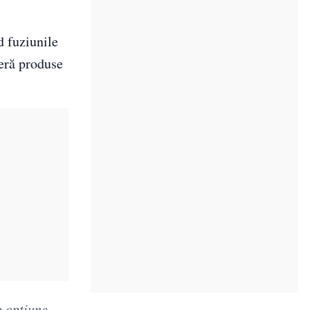
d fuziunile
feră produse
o opțiune