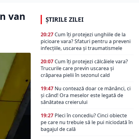
en van
ȘTIRILE ZILEI
20:27
Cum îți protejezi unghiile de la
picioare vara? Sfaturi pentru a preveni
infecțiile, uscarea și traumatismele
20:07
Cum îți protejezi călcâiele vara?
Trucurile care previn uscarea și
crăparea pielii în sezonul cald
19:47
Nu contează doar ce mănânci, ci
și când! Ora meselor este legată de
sănătatea creierului
19:27
Pleci în concediu? Cinci obiecte
pe care nu trebuie să le pui niciodată în
bagajul de cală