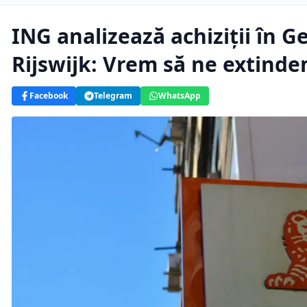
ING analizează achiziții în G
Rijswijk: Vrem să ne extinde
Facebook
Telegram
WhatsApp