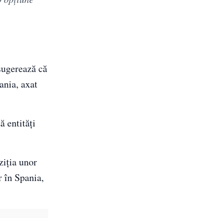
 sugerează că
ania, axat
 entități
ziția unor
r în Spania,