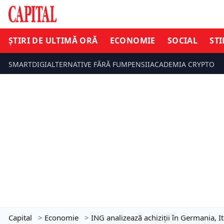
ȘTIRI DE ULTIMĂ ORĂ
ECONOMIE
SOCIAL
STI
SMARTDIGI
ALTERNATIVE FĂRĂ FUM
PENSII
ACADEMIA CRYPTO
Capital
>
Economie
>
ING analizează achiziții în Germania, I