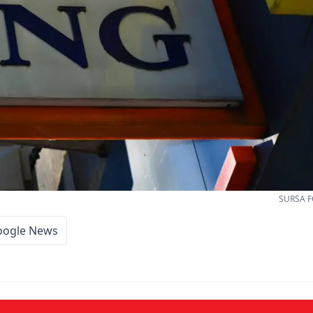
SURSA F
oogle News