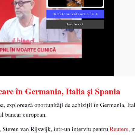
Următorul videoclip în 3
Anulează
are în Germania, Italia și Spania
 explorează oportunități de achiziții în Germania, Ital
rul bancar european.
, Steven van Rijswijk, într-un interviu pentru
Reuters
, 