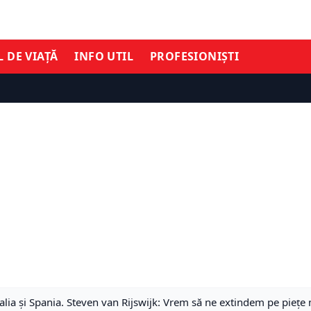
L DE VIAȚĂ
INFO UTIL
PROFESIONIȘTI
talia și Spania. Steven van Rijswijk: Vrem să ne extindem pe piețe