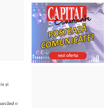
ia și
marcând o