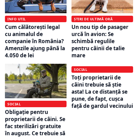
INFO UTIL
ȘTIRI DE ULTIMĂ ORĂ
Cum călătorești legal
Un nou tip de pasager
cu animalul de
urcă în avion: Se
companie în România?
schimbă regulile
Amenzile ajung până la
pentru câinii de talie
4.050 de lei
mare
SOCIAL
Toți proprietarii de
câini trebuie să știe
asta! La ce distanță se
pune, de fapt, cușca
SOCIAL
față de gardul vecinului
Obligație pentru
proprietarii de câini. Se
fac sterilizări gratuite
în august. Ce trebuie să