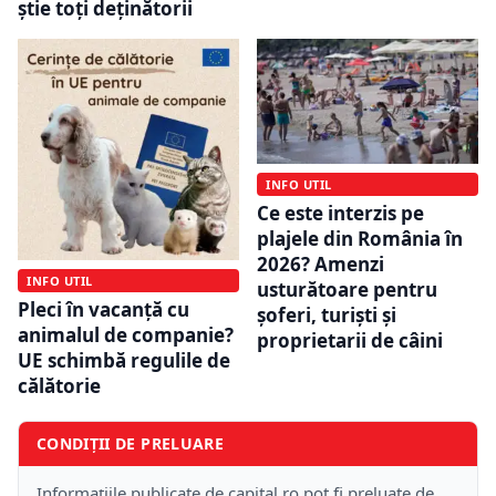
știe toți deținătorii
INFO UTIL
Ce este interzis pe
plajele din România în
2026? Amenzi
INFO UTIL
usturătoare pentru
Pleci în vacanță cu
șoferi, turiști și
animalul de companie?
proprietarii de câini
UE schimbă regulile de
călătorie
CONDIȚII DE PRELUARE
Informațiile publicate de capital.ro pot fi preluate de