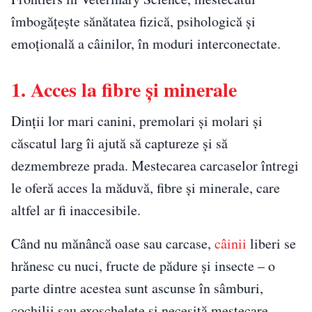
îmbogățește sănătatea fizică, psihologică și
emoțională a câinilor, în moduri interconectate.
1. Acces la fibre și minerale
Dinții lor mari canini, premolari și molari și
căscatul larg îi ajută să captureze și să
dezmembreze prada. Mestecarea carcaselor întregi
le oferă acces la măduvă, fibre și minerale, care
altfel ar fi inaccesibile.
Când nu mănâncă oase sau carcase,
câinii
liberi se
hrănesc cu nuci, fructe de pădure și insecte – o
parte dintre acestea sunt ascunse în sâmburi,
cochilii sau exoschelete și necesită mestecare.