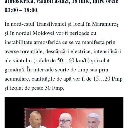
atmosferică, valabil astăzi, 18 iulie, între orele
03:00 – 18:00
.
În nord-estul Transilvaniei și local în Maramureș
și în nordul Moldovei vor fi perioade cu
instabilitate atmosferică ce se va manifesta prin
averse torențiale, descărcări electrice, intensificări
ale vântului (rafale de 50…60 km/h) și izolat
grindină. În intervale scurte de timp sau prin
acumulare, cantitățile de apă vor fi de 15…20 l/mp
și izolat de peste 30 l/mp.