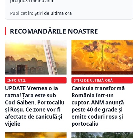
prognoza meteo anm
Publicat în:
Știri de ultimă oră
RECOMANDĂRILE NOASTRE
INFO UTIL
ȘTIRI DE ULTIMĂ ORĂ
UPDATE Vremea o ia
Canicula transformă
razna! Țara este sub
România într-un
Cod Galben, Portocaliu
cuptor. ANM anunță
și Roșu. Ce zone vor fi
peste 40 de grade și
afectate de caniculă și
emite coduri roșu și
vijelie
portocaliu