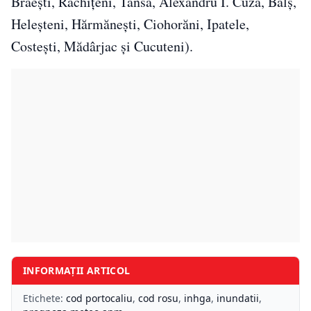
Brăeşti, Rachiţeni, Tansa, Alexandru I. Cuza, Balş,
Heleşteni, Hărmăneşti, Ciohorăni, Ipatele,
Costeşti, Mădârjac şi Cucuteni).
INFORMAȚII ARTICOL
Etichete:
cod portocaliu
,
cod rosu
,
inhga
,
inundatii
,