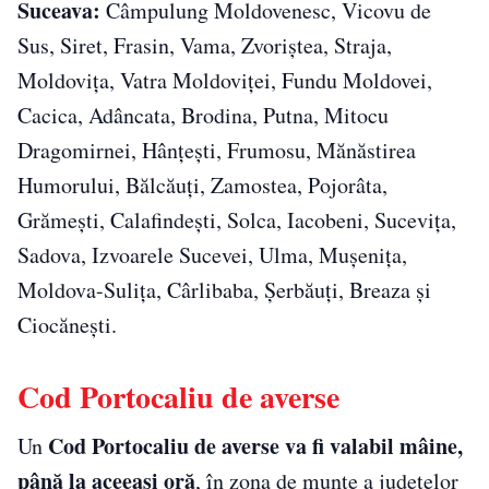
Suceava:
Câmpulung Moldovenesc, Vicovu de
Sus, Siret, Frasin, Vama, Zvoriştea, Straja,
Moldoviţa, Vatra Moldoviţei, Fundu Moldovei,
Cacica, Adâncata, Brodina, Putna, Mitocu
Dragomirnei, Hânţeşti, Frumosu, Mănăstirea
Humorului, Bălcăuţi, Zamostea, Pojorâta,
Grămeşti, Calafindeşti, Solca, Iacobeni, Suceviţa,
Sadova, Izvoarele Sucevei, Ulma, Muşeniţa,
Moldova-Suliţa, Cârlibaba, Şerbăuţi, Breaza şi
Ciocăneşti.
Cod Portocaliu de averse
Cod Portocaliu de averse va fi valabil mâine,
Un
până la aceeaşi oră
, în zona de munte a judeţelor