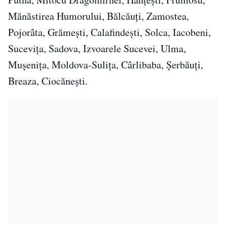
Mănăstirea Humorului, Bălcăuți, Zamostea,
Pojorâta, Grămești, Calafindești, Solca, Iacobeni,
Sucevița, Sadova, Izvoarele Sucevei, Ulma,
Mușenița, Moldova-Sulița, Cârlibaba, Șerbăuți,
Breaza, Ciocănești.