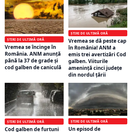
ȘTIRI DE ULTIMĂ ORĂ
ȘTIRI DE ULTIMĂ ORĂ
Vremea se dă peste cap
Vremea se încinge în
în România! ANM a
România. ANM anunță
emis trei avertizări Cod
până la 37 de grade și
galben. Viiturile
cod galben de caniculă
amenință cinci județe
din nordul țării
ȘTIRI DE ULTIMĂ ORĂ
ȘTIRI DE ULTIMĂ ORĂ
Un episod de
Cod galben de furtuni