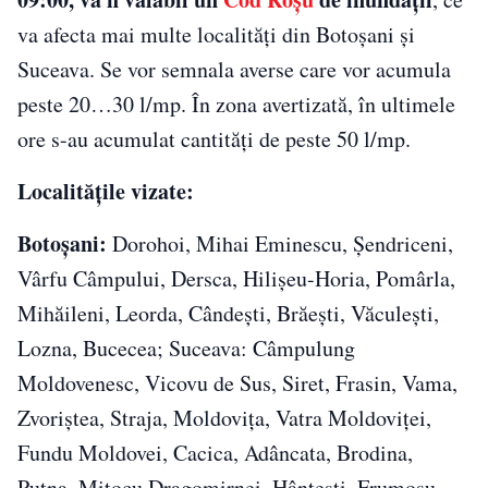
va afecta mai multe localități din Botoșani și
Suceava. Se vor semnala averse care vor acumula
peste 20…30 l/mp. În zona avertizată, în ultimele
ore s-au acumulat cantități de peste 50 l/mp.
Localitățile vizate:
Botoșani:
Dorohoi, Mihai Eminescu, Șendriceni,
Vârfu Câmpului, Dersca, Hilișeu-Horia, Pomârla,
Mihăileni, Leorda, Cândești, Brăești, Văculești,
Lozna, Bucecea; Suceava: Câmpulung
Moldovenesc, Vicovu de Sus, Siret, Frasin, Vama,
Zvoriștea, Straja, Moldovița, Vatra Moldoviței,
Fundu Moldovei, Cacica, Adâncata, Brodina,
Putna, Mitocu Dragomirnei, Hânțești, Frumosu,