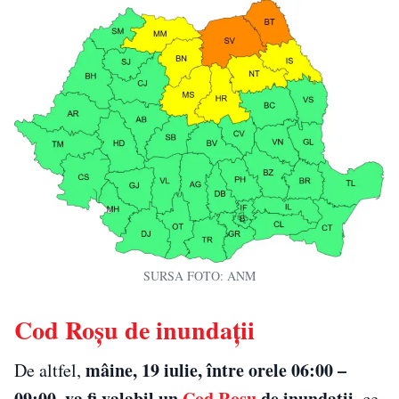
SURSA FOTO: ANM
Cod Roșu de inundații
mâine, 19 iulie, între orele 06:00 –
De altfel,
09:00, va fi valabil un
Cod Roșu
de inundații
, ce