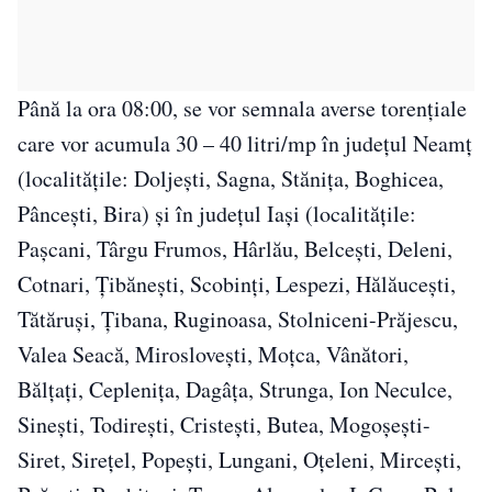
Până la ora 08:00, se vor semnala averse torenţiale
care vor acumula 30 – 40 litri/mp în judeţul Neamţ
(localităţile: Doljeşti, Sagna, Stăniţa, Boghicea,
Pânceşti, Bira) şi în judeţul Iaşi (localităţile:
Paşcani, Târgu Frumos, Hârlău, Belceşti, Deleni,
Cotnari, Ţibăneşti, Scobinţi, Lespezi, Hălăuceşti,
Tătăruşi, Ţibana, Ruginoasa, Stolniceni-Prăjescu,
Valea Seacă, Mirosloveşti, Moţca, Vânători,
Bălţaţi, Cepleniţa, Dagâţa, Strunga, Ion Neculce,
Sineşti, Todireşti, Cristeşti, Butea, Mogoşeşti-
Siret, Sireţel, Popeşti, Lungani, Oţeleni, Mirceşti,