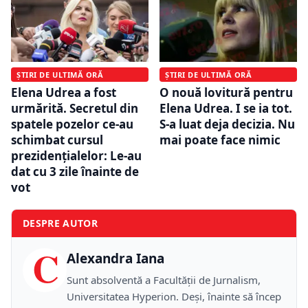
ȘTIRI DE ULTIMĂ ORĂ
ȘTIRI DE ULTIMĂ ORĂ
Elena Udrea a fost
O nouă lovitură pentru
urmărită. Secretul din
Elena Udrea. I se ia tot.
spatele pozelor ce-au
S-a luat deja decizia. Nu
schimbat cursul
mai poate face nimic
prezidențialelor: Le-au
dat cu 3 zile înainte de
vot
DESPRE AUTOR
C
Alexandra Iana
Sunt absolventă a Facultății de Jurnalism,
Universitatea Hyperion. Deși, înainte să încep