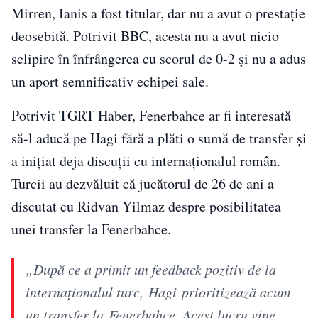
Mirren, Ianis a fost titular, dar nu a avut o prestație
deosebită. Potrivit BBC, acesta nu a avut nicio
sclipire în înfrângerea cu scorul de 0-2 și nu a adus
un aport semnificativ echipei sale.
Potrivit TGRT Haber, Fenerbahce ar fi interesată
să-l aducă pe Hagi fără a plăti o sumă de transfer și
a inițiat deja discuții cu internaționalul român.
Turcii au dezvăluit că jucătorul de 26 de ani a
discutat cu Ridvan Yilmaz despre posibilitatea
unei transfer la Fenerbahce.
„După ce a primit un feedback pozitiv de la
internaționalul turc,
Hagi
prioritizează acum
un transfer la
Fenerbahce
. Acest lucru vine