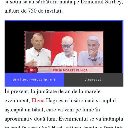
și soția sa au sărbătorit nunta pe Domeniul Știrbey,
alături de 750 de invitați.
Următorul videoclip în 2
Anulează
În prezent, la jumătate de an de la marele
eveniment,
Elena
Hagi este însărcinată și cuplul
așteaptă un băiat, care va veni pe lume în
aproximativ două luni. Evenimentul se va întâmpla
în anul în care Gică Hagi, viitorul bunic, a împlinit