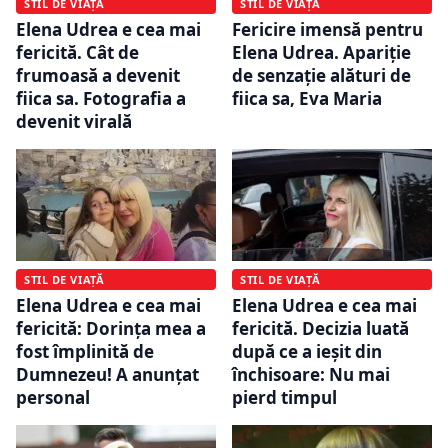
STIL DE VIAȚĂ
STIL DE VIAȚĂ
Elena Udrea e cea mai
Fericire imensă pentru
fericită. Cât de
Elena Udrea. Apariție
frumoasă a devenit
de senzație alături de
fiica sa. Fotografia a
fiica sa, Eva Maria
devenit virală
STIL DE VIAȚĂ
STIL DE VIAȚĂ
Elena Udrea e cea mai
Elena Udrea e cea mai
fericită: Dorința mea a
fericită. Decizia luată
fost împlinită de
după ce a ieșit din
Dumnezeu! A anunțat
închisoare: Nu mai
personal
pierd timpul