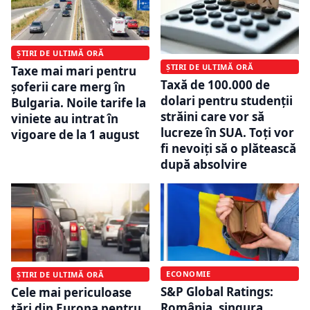
ȘTIRI DE ULTIMĂ ORĂ
ȘTIRI DE ULTIMĂ ORĂ
Taxe mai mari pentru
Taxă de 100.000 de
șoferii care merg în
dolari pentru studenții
Bulgaria. Noile tarife la
străini care vor să
viniete au intrat în
lucreze în SUA. Toți vor
vigoare de la 1 august
fi nevoiți să o plătească
după absolvire
ECONOMIE
ȘTIRI DE ULTIMĂ ORĂ
S&P Global Ratings:
Cele mai periculoase
România, singura
țări din Europa pentru