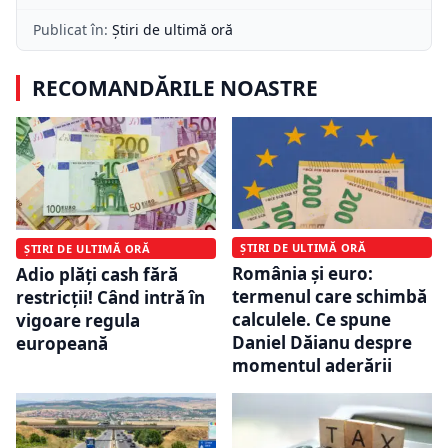
Publicat în:
Știri de ultimă oră
RECOMANDĂRILE NOASTRE
ȘTIRI DE ULTIMĂ ORĂ
ȘTIRI DE ULTIMĂ ORĂ
România și euro:
Adio plăți cash fără
termenul care schimbă
restricții! Când intră în
calculele. Ce spune
vigoare regula
Daniel Dăianu despre
europeană
momentul aderării