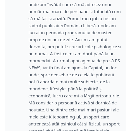
unde am învățat cum să mă adresez unui
număr mai mare de persoane și totodată cum
să mă fac și auzită. Primul meu job a fost în
cadrul publicației România Liberă, unde am
lucrat în perioada programului de master
timp de doi ani de zile. Aici m-am putut
dezvolta, am putut scrie articole psihologice și
nu numai. A fost ce mi-am dorit până la un
momendat. A urmat apoi agenția de presă PS
NEWS, iar în final am ajuns la Capital, un loc
unde, spre deosebire de celelalte publicații
pot fi abordate mai multe subiecte, de la
mondene, lifestyle, până la politică și
economică, lucru care mi-a lărgit orizonturile.
Mă consider o persoană activă și dornică de
noutate. Una dintre cele mai mari pasiuni ale
mele este Kiteboarding-ul, un sport care
antrenează atât psihicul cât și fizicul, un sport
care mă ajută să creez să mă inspir și de