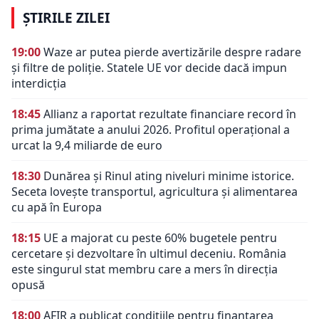
ȘTIRILE ZILEI
19:00
Waze ar putea pierde avertizările despre radare
și filtre de poliție. Statele UE vor decide dacă impun
interdicția
18:45
Allianz a raportat rezultate financiare record în
prima jumătate a anului 2026. Profitul operațional a
urcat la 9,4 miliarde de euro
18:30
Dunărea și Rinul ating niveluri minime istorice.
Seceta lovește transportul, agricultura și alimentarea
cu apă în Europa
18:15
UE a majorat cu peste 60% bugetele pentru
cercetare și dezvoltare în ultimul deceniu. România
este singurul stat membru care a mers în direcția
opusă
18:00
AFIR a publicat condițiile pentru finanțarea