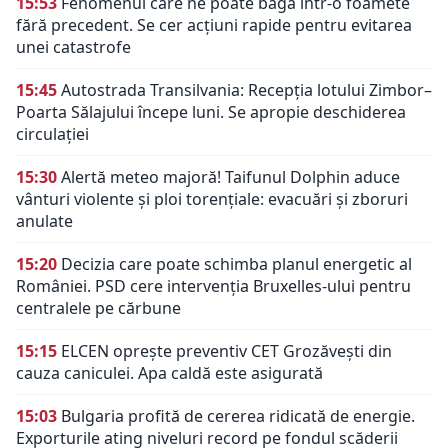
15:53
Fenomenul care ne poate băga într-o foamete
fără precedent. Se cer acțiuni rapide pentru evitarea
unei catastrofe
15:45
Autostrada Transilvania: Recepția lotului Zimbor–
Poarta Sălajului începe luni. Se apropie deschiderea
circulației
15:30
Alertă meteo majoră! Taifunul Dolphin aduce
vânturi violente și ploi torențiale: evacuări și zboruri
anulate
15:20
Decizia care poate schimba planul energetic al
României. PSD cere intervenția Bruxelles-ului pentru
centralele pe cărbune
15:15
ELCEN oprește preventiv CET Grozăvești din
cauza caniculei. Apa caldă este asigurată
15:03
Bulgaria profită de cererea ridicată de energie.
Exporturile ating niveluri record pe fondul scăderii