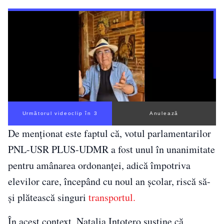
Următorul videoclip în 3
Anulează
De menționat este faptul că, votul parlamentarilor
PNL-USR PLUS-UDMR a fost unul în unanimitate
pentru amânarea ordonanței, adică împotriva
elevilor care, începând cu noul an școlar, riscă să-
și plătească singuri
transportul.
În acest context, Natalia Intotero susține că