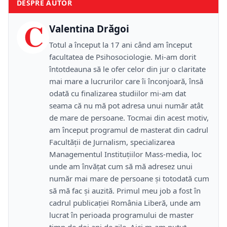
DESPRE AUTOR
C
Valentina Drăgoi
Totul a început la 17 ani când am început
facultatea de Psihosociologie. Mi-am dorit
întotdeauna să le ofer celor din jur o claritate
mai mare a lucrurilor care îi înconjoară, însă
odată cu finalizarea studiilor mi-am dat
seama că nu mă pot adresa unui număr atât
de mare de persoane. Tocmai din acest motiv,
am început programul de masterat din cadrul
Facultății de Jurnalism, specializarea
Managementul Instituțiilor Mass-media, loc
unde am învățat cum să mă adresez unui
număr mai mare de persoane și totodată cum
să mă fac și auzită. Primul meu job a fost în
cadrul publicației România Liberă, unde am
lucrat în perioada programului de master
timp de doi ani de zile. Aici m-am putut