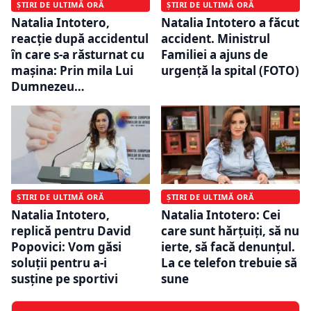
ȘTIRI DE ULTIMĂ ORĂ
ȘTIRI DE ULTIMĂ ORĂ
Natalia Intotero,
Natalia Intotero a făcut
reacție după accidentul
accident. Ministrul
în care s-a răsturnat cu
Familiei a ajuns de
mașina: Prin mila Lui
urgență la spital (FOTO)
Dumnezeu…
ȘTIRI DE ULTIMĂ ORĂ
ȘTIRI DE ULTIMĂ ORĂ
Natalia Intotero,
Natalia Intotero: Cei
replică pentru David
care sunt hărțuiți, să nu
Popovici: Vom găsi
ierte, să facă denunțul.
soluţii pentru a-i
La ce telefon trebuie să
susţine pe sportivi
sune