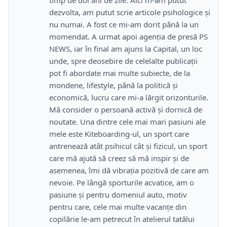
dezvolta, am putut scrie articole psihologice și
nu numai. A fost ce mi-am dorit până la un
momendat. A urmat apoi agenția de presă PS
NEWS, iar în final am ajuns la Capital, un loc
unde, spre deosebire de celelalte publicații
pot fi abordate mai multe subiecte, de la
mondene, lifestyle, până la politică și
economică, lucru care mi-a lărgit orizonturile.
Mă consider o persoană activă și dornică de
noutate. Una dintre cele mai mari pasiuni ale
mele este Kiteboarding-ul, un sport care
antrenează atât psihicul cât și fizicul, un sport
care mă ajută să creez să mă inspir și de
asemenea, îmi dă vibrația pozitivă de care am
nevoie. Pe lângă sporturile acvatice, am o
pasiune și pentru domeniul auto, motiv
pentru care, cele mai multe vacanțe din
copilărie le-am petrecut în atelierul tatălui