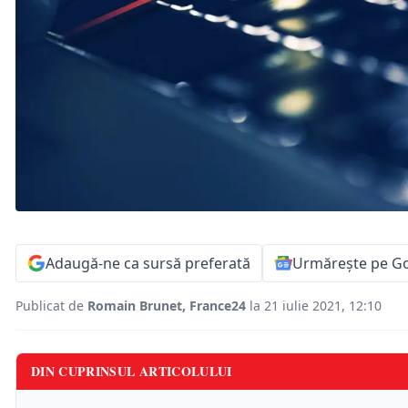
Adaugă-ne ca sursă preferată
Urmărește pe G
Publicat de
Romain Brunet, France24
la 21 iulie 2021, 12:10
DIN CUPRINSUL ARTICOLULUI