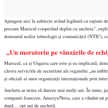
Ajungem aici la subiecte având legătură cu raţiuni de 
precum Marocul cooperând deplin cu ancheta”, explic
domeniul noilor tehnologii şi comunicării (NTIC), co
„Un moratoriu pe vânzările de ech
Marocul, ca şi Ungaria care este şi ea implicată, den
cărora serviciile de securitate ale regatului „au infil
şi oficiali ai unor organizaţii internaţionale prin in
Ancheta ar urma să dureze mai mulţi ani. În iunie, ju
companii franceze, Amesys/Nexa, care a vândut un pro
după… opt ani de anchetă.