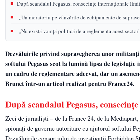
După scandalul Pegasus, consecinţe internaţionale limi
„Un moratoriu pe vânzările de echipamente de suprav
„Nu există voinţă politică de a reglementa acest sector
Dezvăluirile privind supravegherea unor militanţi, 
softului Pegasus scot la lumină lipsa de legislaţ
un cadru de reglementare adecvat, dar un asemenea
Brunet într-un articol realizat pentru France24.
După scandalul Pegasus, consecinţe 
Zeci de jurnalişti – de la France 24, de la Mediapart,
spionaţi de guverne autoritare cu ajutorul softului 
Dezvăluirile consorţiului de investigaţii Forbidden S