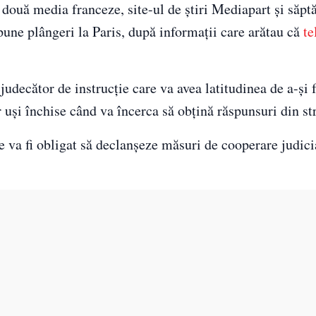
n două media franceze, site-ul de ştiri Mediapart şi săp
pune plângeri la Paris, după informaţii care arătau că
te
judecător de instrucţie care va avea latitudinea de a-şi 
r uşi închise când va încerca să obţină răspunsuri din st
e va fi obligat să declanşeze măsuri de cooperare judicia