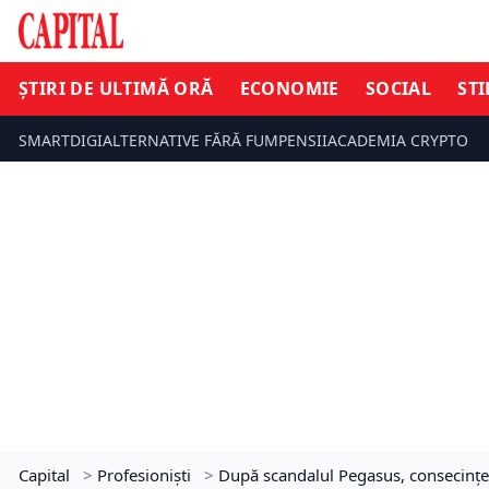
ȘTIRI DE ULTIMĂ ORĂ
ECONOMIE
SOCIAL
STI
SMARTDIGI
ALTERNATIVE FĂRĂ FUM
PENSII
ACADEMIA CRYPTO
Capital
>
Profesioniști
>
După scandalul Pegasus, consecinţe 