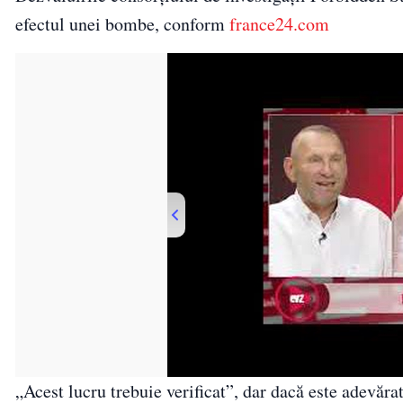
efectul unei bombe, conform
france24.com
00:00
/
02:58
„Acest lucru trebuie verificat”, dar dacă este adevăr