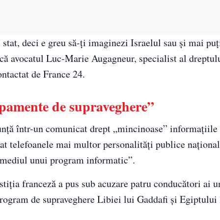
stat, deci e greu să-ţi imaginezi Israelul sau şi mai puţi
ă avocatul Luc-Marie Augagneur, specialist al dreptul
ntactat de France 24.
ipamente de supraveghere”
unţă într-un comunicat drept „mincinoase” informaţiile 
trat telefoanele mai multor personalităţi publice naţional
termediul unui program informatic”.
stiţia franceză a pus sub acuzare patru conducători ai u
gram de supraveghere Libiei lui Gaddafi şi Egiptului l