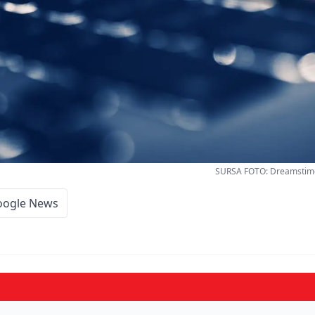
SURSA FOTO: Dreamstime 
oogle News