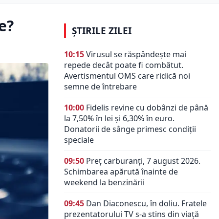
e?
ȘTIRILE ZILEI
10:15
Virusul se răspândește mai
repede decât poate fi combătut.
Avertismentul OMS care ridică noi
semne de întrebare
10:00
Fidelis revine cu dobânzi de până
la 7,50% în lei și 6,30% în euro.
Donatorii de sânge primesc condiții
speciale
09:50
Preț carburanți, 7 august 2026.
Schimbarea apărută înainte de
weekend la benzinării
09:45
Dan Diaconescu, în doliu. Fratele
prezentatorului TV s-a stins din viață