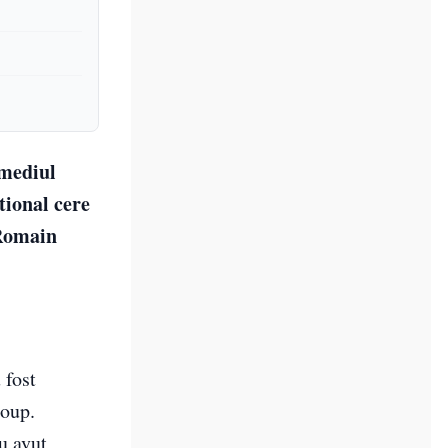
rmediul
tional cere
 Romain
 fost
roup.
u avut