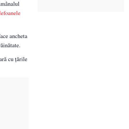
tămânalul
lefoanele
face ancheta
răinătate.
ră cu ţările