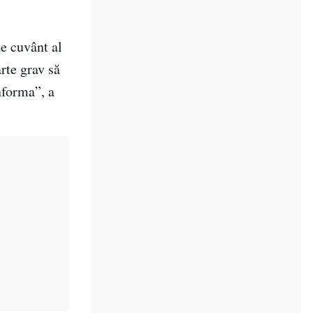
de cuvânt al
rte grav să
informa”, a