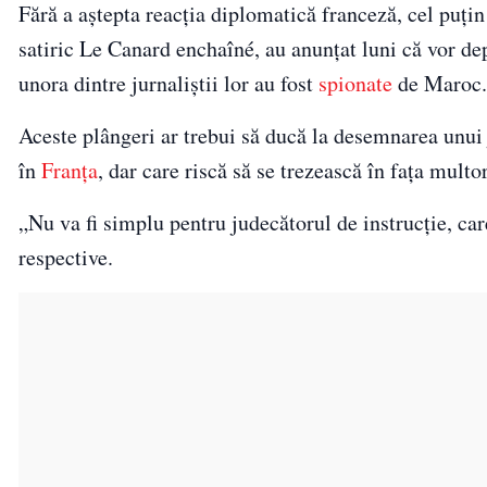
Fără a aştepta reacţia diplomatică franceză, cel puţi
satiric Le Canard enchaîné, au anunţat luni că vor de
unora dintre jurnaliştii lor au fost
spionate
de Maroc.
Aceste plângeri ar trebui să ducă la desemnarea unui 
în
Franţa
, dar care riscă să se trezească în faţa multo
„Nu va fi simplu pentru judecătorul de instrucţie, car
respective.