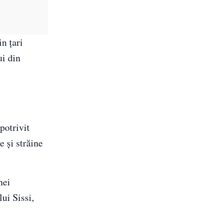
n ţari
ui din
potrivit
e şi străine
nei
ui Sissi,