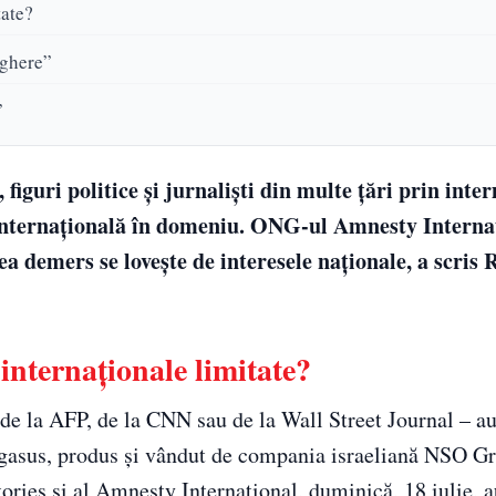
tate?
eghere”
”
figuri politice şi jurnalişti din multe ţări prin inte
ie internaţională în domeniu. ONG-ul Amnesty Interna
 demers se loveşte de interesele naţionale, a scris
internaţionale limitate?
 de la AFP, de la CNN sau de la Wall Street Journal – au
Pegasus, produs şi vândut de compania israeliană NSO G
tories şi al Amnesty International, duminică, 18 iulie, a