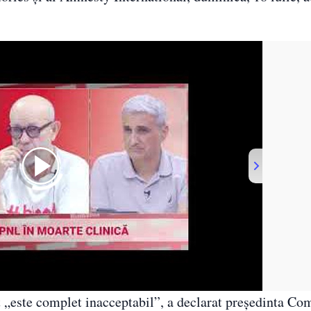
Viorel Cataramă, despre singurul partener pe care poate să parieze România
at „este complet inacceptabil”, a declarat preşedinta Co