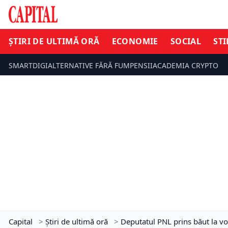
ȘTIRI DE ULTIMĂ ORĂ
ECONOMIE
SOCIAL
STI
SMARTDIGI
ALTERNATIVE FĂRĂ FUM
PENSII
ACADEMIA CRYPTO
Capital
>
Știri de ultimă oră
>
Deputatul PNL prins băut la v