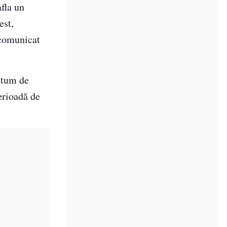
afla un
est,
n comunicat
antum de
erioadă de