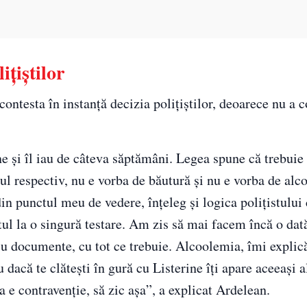
ițiștilor
contesta în instanţă decizia poliţiştilor, deoarece nu a
e şi îl iau de câteva săptămâni. Legea spune că trebuie s
ul respectiv, nu e vorba de băutură şi nu e vorba de alc
in punctul meu de vedere, înţeleg şi logica poliţistului
tul la o singură testare. Am zis să mai facem încă o dată
cu documente, cu tot ce trebuie. Alcoolemia, îmi explică
 dacă te clăteşti în gură cu Listerine îţi apare aceeaşi 
a e contravenţie, să zic aşa”, a explicat Ardelean.