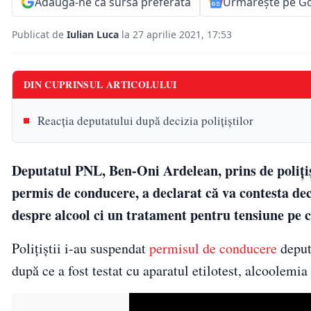
Adaugă-ne ca sursă preferată
Urmărește pe G
Publicat de
Iulian Luca
la 27 aprilie 2021, 17:53
DIN CUPRINSUL ARTICOLULUI
Reacția deputatului după decizia polițiștilor
Deputatul PNL, Ben-Oni Ardelean, prins de polițiș
permis de conducere, a declarat că va contesta deci
despre alcool ci un tratament pentru tensiune pe c
Poliţiştii i-au suspendat
permisul de conducere
deput
după ce a fost testat cu aparatul etilotest, alcoolemia 