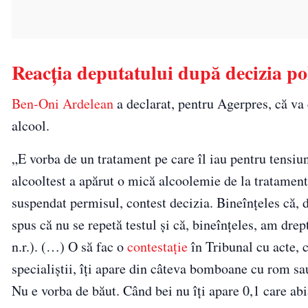
Reacția deputatului după decizia pol
Ben-Oni Ardelean
a declarat, pentru Agerpres, că va 
alcool.
„E vorba de un tratament pe care îl iau pentru tensiun
alcooltest a apărut o mică alcoolemie de la tratament
suspendat permisul, contest decizia. Bineînţeles că, d
spus că nu se repetă testul şi că, bineînţeles, am drep
n.r.). (…) O să fac o
contestaţie
în Tribunal cu acte, 
specialiştii, îţi apare din câteva bomboane cu rom sau
Nu e vorba de băut. Când bei nu îţi apare 0,1 care abi