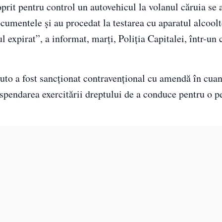
oprit pentru control un autovehicul la volanul căruia se 
ocumentele şi au procedat la testarea cu aparatul alcoolt
ul expirat”, a informat, marţi, Poliţia Capitalei, într-u
l auto a fost sancţionat contravenţional cu amendă în cu
spendarea exercitării dreptului de a conduce pentru o p