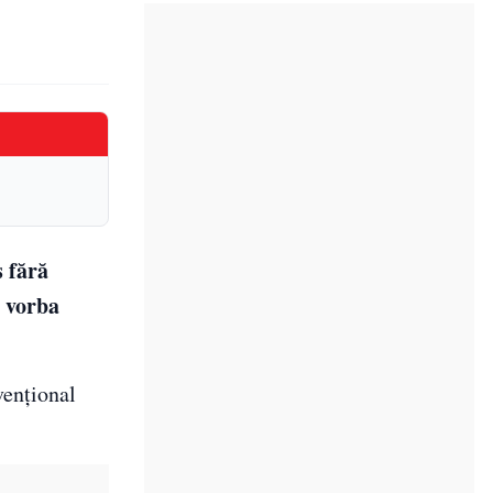
s fără
e vorba
venţional