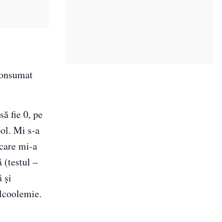
 consumat
ă fie 0, pe
ool. Mi s-a
 care mi-a
 (testul –
 şi
alcoolemie.