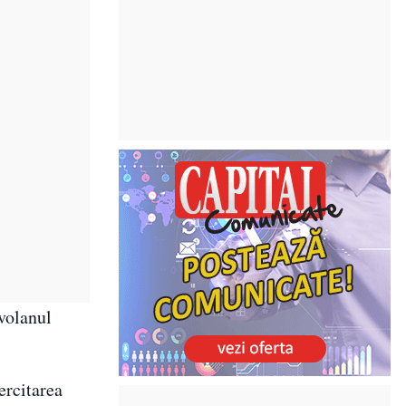
 volanul
ercitarea