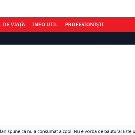
L DE VIAȚĂ
INFO UTIL
PROFESIONIȘTI
olan spune că nu a consumat alcool: Nu e vorba de băutură! Este 