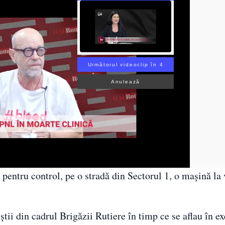
Următorul videoclip în 3
Anulează
tă pentru control, pe o stradă din Sectorul 1, o maşină la
iştii din cadrul Brigăzii Rutiere în timp ce se aflau în ex