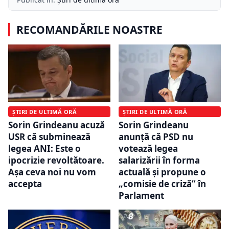
RECOMANDĂRILE NOASTRE
ȘTIRI DE ULTIMĂ ORĂ
ȘTIRI DE ULTIMĂ ORĂ
Sorin Grindeanu acuză
Sorin Grindeanu
USR că subminează
anunță că PSD nu
legea ANI: Este o
votează legea
ipocrizie revoltătoare.
salarizării în forma
Aşa ceva noi nu vom
actuală și propune o
accepta
„comisie de criză” în
Parlament