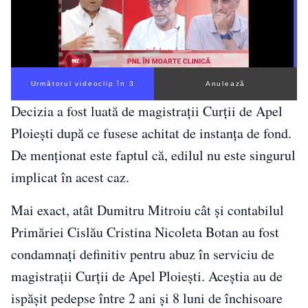
Următorul videoclip în 2
Anulează
Decizia a fost luată de magistraţii Curţii de Apel
Ploieşti după ce fusese achitat de instanţa de fond.
De menționat este faptul că, edilul nu este singurul
implicat în acest caz.
Mai exact, atât Dumitru Mitroiu cât și contabilul
Primăriei Cislău Cristina Nicoleta Botan au fost
condamnaţi definitiv pentru abuz în serviciu de
magistraţii Curţii de Apel Ploieşti. Aceștia au de
ispășit pedepse între 2 ani şi 8 luni de închisoare