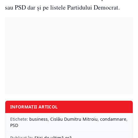
sau PSD dar şi pe listele Partidului Democrat.
INFORMAȚII ARTICOL
Etichete:
business
,
Cislău Dumitru Mitroiu
,
condamnare
,
PSD
Publicat în:
Știri de ultimă oră