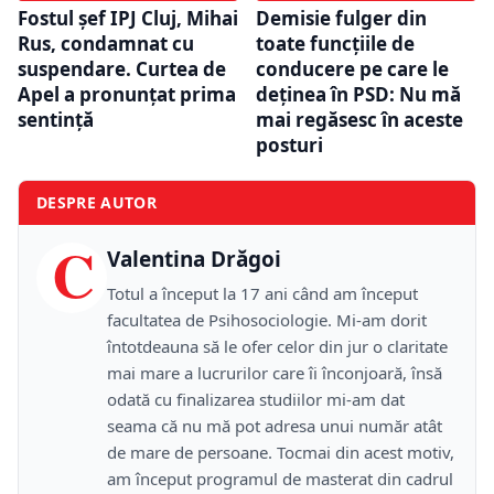
Fostul șef IPJ Cluj, Mihai
Demisie fulger din
Rus, condamnat cu
toate funcțiile de
suspendare. Curtea de
conducere pe care le
Apel a pronunțat prima
deținea în PSD: Nu mă
sentință
mai regăsesc în aceste
posturi
DESPRE AUTOR
C
Valentina Drăgoi
Totul a început la 17 ani când am început
facultatea de Psihosociologie. Mi-am dorit
întotdeauna să le ofer celor din jur o claritate
mai mare a lucrurilor care îi înconjoară, însă
odată cu finalizarea studiilor mi-am dat
seama că nu mă pot adresa unui număr atât
de mare de persoane. Tocmai din acest motiv,
am început programul de masterat din cadrul