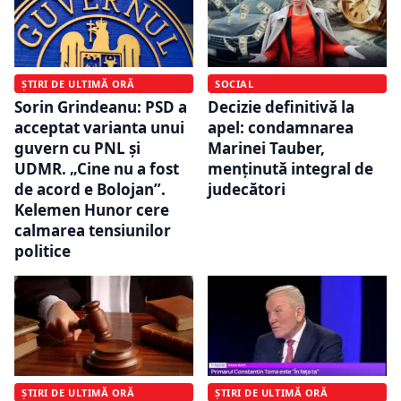
ȘTIRI DE ULTIMĂ ORĂ
SOCIAL
Sorin Grindeanu: PSD a
Decizie definitivă la
acceptat varianta unui
apel: condamnarea
guvern cu PNL și
Marinei Tauber,
UDMR. „Cine nu a fost
menținută integral de
de acord e Bolojan”.
judecători
Kelemen Hunor cere
calmarea tensiunilor
politice
ȘTIRI DE ULTIMĂ ORĂ
ȘTIRI DE ULTIMĂ ORĂ