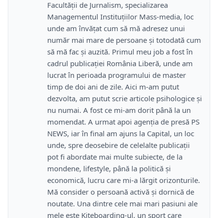
Facultății de Jurnalism, specializarea
Managementul Instituțiilor Mass-media, loc
unde am învățat cum să mă adresez unui
număr mai mare de persoane și totodată cum
să mă fac și auzită. Primul meu job a fost în
cadrul publicației România Liberă, unde am
lucrat în perioada programului de master
timp de doi ani de zile. Aici m-am putut
dezvolta, am putut scrie articole psihologice și
nu numai. A fost ce mi-am dorit până la un
momendat. A urmat apoi agenția de presă PS
NEWS, iar în final am ajuns la Capital, un loc
unde, spre deosebire de celelalte publicații
pot fi abordate mai multe subiecte, de la
mondene, lifestyle, până la politică și
economică, lucru care mi-a lărgit orizonturile.
Mă consider o persoană activă și dornică de
noutate. Una dintre cele mai mari pasiuni ale
mele este Kiteboarding-ul, un sport care