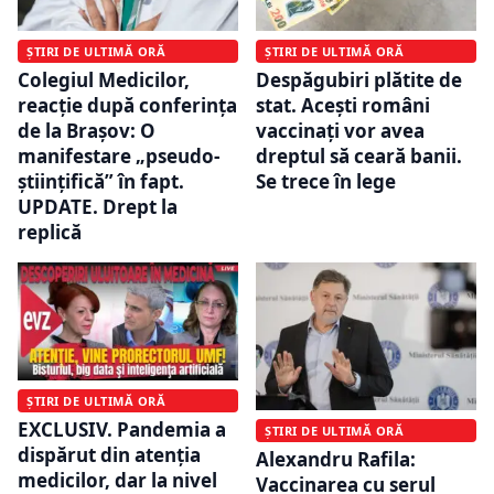
ȘTIRI DE ULTIMĂ ORĂ
ȘTIRI DE ULTIMĂ ORĂ
Colegiul Medicilor,
Despăgubiri plătite de
reacție după conferința
stat. Acești români
de la Brașov: O
vaccinați vor avea
manifestare „pseudo-
dreptul să ceară banii.
științifică” în fapt.
Se trece în lege
UPDATE. Drept la
replică
ȘTIRI DE ULTIMĂ ORĂ
EXCLUSIV. Pandemia a
ȘTIRI DE ULTIMĂ ORĂ
dispărut din atenția
Alexandru Rafila:
medicilor, dar la nivel
Vaccinarea cu serul