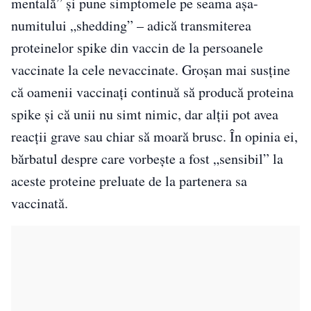
mentală” și pune simptomele pe seama așa-
numitului „shedding” – adică transmiterea
proteinelor spike din vaccin de la persoanele
vaccinate la cele nevaccinate. Groșan mai susține
că oamenii vaccinați continuă să producă proteina
spike și că unii nu simt nimic, dar alții pot avea
reacții grave sau chiar să moară brusc. În opinia ei,
bărbatul despre care vorbește a fost „sensibil” la
aceste proteine preluate de la partenera sa
vaccinată.