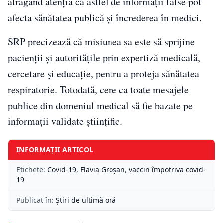
atrăgând atenția că astfel de informații false pot
afecta sănătatea publică și încrederea în medici.
SRP precizează că misiunea sa este să sprijine
pacienții și autoritățile prin expertiză medicală,
cercetare și educație, pentru a proteja sănătatea
respiratorie. Totodată, cere ca toate mesajele
publice din domeniul medical să fie bazate pe
informații validate științific.
INFORMAȚII ARTICOL
Etichete:
Covid-19
,
Flavia Groşan
,
vaccin împotriva covid-
19
Publicat în:
Știri de ultimă oră