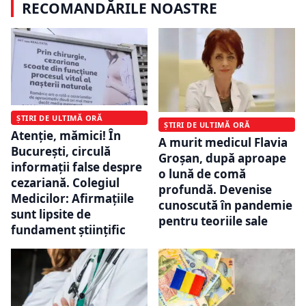
RECOMANDĂRILE NOASTRE
ȘTIRI DE ULTIMĂ ORĂ
ȘTIRI DE ULTIMĂ ORĂ
Atenție, mămici! În
A murit medicul Flavia
București, circulă
Groșan, după aproape
informații false despre
o lună de comă
cezariană. Colegiul
profundă. Devenise
Medicilor: Afirmaţiile
cunoscută în pandemie
sunt lipsite de
pentru teoriile sale
fundament ştiinţific