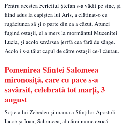
Pentru acestea Fericitul Ștefan s-a vădit pe sine, și
fiind adus la capiștea lui Aris, a clătinat-o cu
rugăciunea să și o parte din ea a căzut. Atunci
fugind ostașii, el a mers la mormântul Mucenitei
Lucia, și acolo savârsea jertfă cea fără de sânge.
Acolo i s-a tăiat capul de către ostașii ce-l căutau.
Pomenirea Sfintei Salomeea
mironosiță, care cu pace s-a
savârsit, celebrată tot marți, 3
august
Soție a lui Zebedeu și mama a Sfinților Apostoli
Iacob și Ioan, Salomeea, al cărei nume evocă