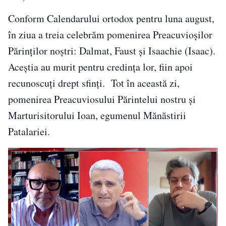
Conform Calendarului ortodox pentru luna august,
în ziua a treia celebrăm pomenirea Preacuvioșilor
Părinților noștri: Dalmat, Faust și Isaachie (Isaac).
Aceștia au murit pentru credința lor, fiin apoi
recunoscuți drept sfinți. Tot în această zi,
pomenirea Preacuviosului Părintelui nostru și
Marturisitorului Ioan, egumenul Mănăstirii
Patalariei.