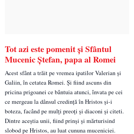
Tot azi este pomenit și Sfântul
Mucenic Ștefan, papa al Romei
Acest sfânt a trăit pe vremea ipatilor Valerian și
Galiin, în cetatea Romei. Și fiind ascuns din
pricina prigoanei ce bântuia atunci, învata pe cei
ce mergeau la dânsul credință în Hristos și-i
boteza, facând pe mulți preoți și diaconi și citeti.
Dintre aceștia unii, fiind prinși și mărturisind
slobod pe Hristos, au luat cununa muceniciei.