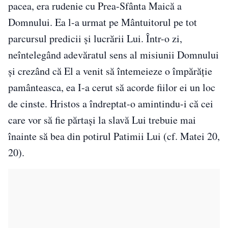
pacea, era rudenie cu Prea-Sfânta Maică a
Domnului. Ea l-a urmat pe Mântuitorul pe tot
parcursul predicii și lucrării Lui. Într-o zi,
neîntelegând adevăratul sens al misiunii Domnului
și crezând că El a venit să întemeieze o împărăție
pamânteasca, ea I-a cerut să acorde fiilor ei un loc
de cinste. Hristos a îndreptat-o amintindu-i că cei
care vor să fie părtași la slavă Lui trebuie mai
înainte să bea din potirul Patimii Lui (cf. Matei 20,
20).