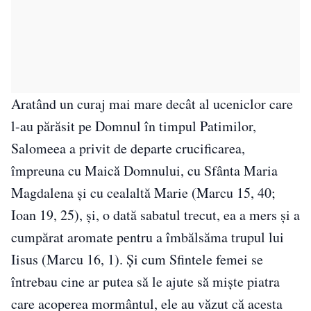
Aratând un curaj mai mare decât al uceniclor care
l-au părăsit pe Domnul în timpul Patimilor,
Salomeea a privit de departe crucificarea,
împreuna cu Maică Domnului, cu Sfânta Maria
Magdalena și cu cealaltă Marie (Marcu 15, 40;
Ioan 19, 25), și, o dată sabatul trecut, ea a mers și a
cumpărat aromate pentru a îmbălsăma trupul lui
Iisus (Marcu 16, 1). Și cum Sfintele femei se
întrebau cine ar putea să le ajute să miște piatra
care acoperea mormântul, ele au văzut că acesta