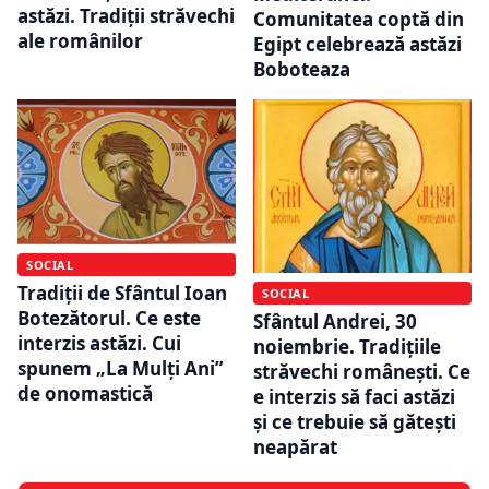
astăzi. Tradiții străvechi
Comunitatea coptă din
ale românilor
Egipt celebrează astăzi
Boboteaza
SOCIAL
Tradiții de Sfântul Ioan
SOCIAL
Botezătorul. Ce este
Sfântul Andrei, 30
interzis astăzi. Cui
noiembrie. Tradițiile
spunem „La Mulți Ani”
străvechi românești. Ce
de onomastică
e interzis să faci astăzi
și ce trebuie să gătești
neapărat