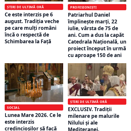
ȘTIRI DE ULTIMĂ ORĂ
PROFESIONIȘTI
Ce este interzis pe 6
Patriarhul Daniel
august. Tradiția veche
împlinește marți, 22
pe care mulți români
iulie, vârsta de 75 de
încă o respectă de
ani. Cum a dus la capăt
Schimbarea la Față
Catedrala Națională, un
proiect început în urmă
cu aproape 150 de ani
ȘTIRI DE ULTIMĂ ORĂ
SOCIAL
EXCLUSIV. Tradiții
Lunea Mare 2026. Ce le
milenare pe malurile
este interzis
Nilului și ale
credincioșilor să facă
Mediteranei.