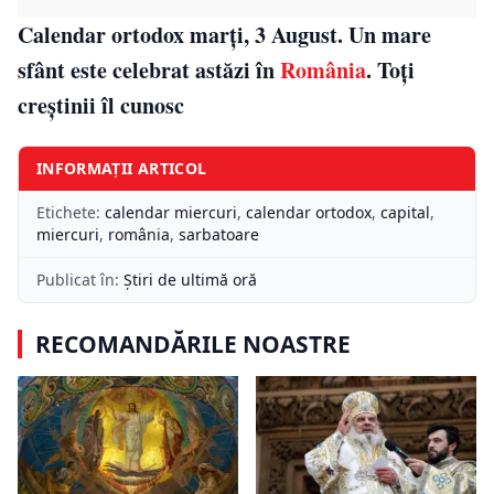
Calendar ortodox marți, 3 August. Un mare
sfânt este celebrat astăzi în
România
. Toți
creștinii îl cunosc
INFORMAȚII ARTICOL
Etichete:
calendar miercuri
,
calendar ortodox
,
capital
,
miercuri
,
românia
,
sarbatoare
Publicat în:
Știri de ultimă oră
RECOMANDĂRILE NOASTRE