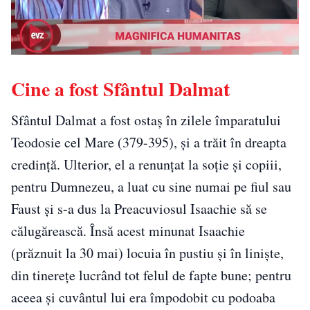
Cine a fost Sfântul Dalmat
Sfântul Dalmat a fost ostaș în zilele împaratului
Teodosie cel Mare (379-395), și a trăit în dreapta
credință. Ulterior, el a renunțat la soție și copiii,
pentru Dumnezeu, a luat cu sine numai pe fiul sau
Faust și s-a dus la Preacuviosul Isaachie să se
călugărească. Însă acest minunat Isaachie
(prăznuit la 30 mai) locuia în pustiu și în liniște,
din tinerețe lucrând tot felul de fapte bune; pentru
aceea și cuvântul lui era împodobit cu podoaba