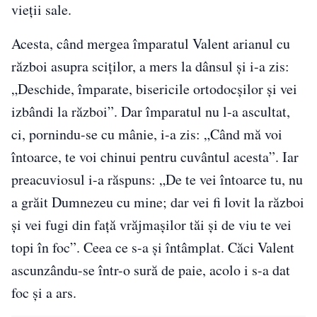
vieții sale.
Acesta, când mergea împaratul Valent arianul cu
război asupra sciților, a mers la dânsul și i-a zis:
„Deschide, împarate, bisericile ortodocșilor și vei
izbândi la război”. Dar împaratul nu l-a ascultat,
ci, pornindu-se cu mânie, i-a zis: „Când mă voi
întoarce, te voi chinui pentru cuvântul acesta”. Iar
preacuviosul i-a răspuns: „De te vei întoarce tu, nu
a grăit Dumnezeu cu mine; dar vei fi lovit la război
și vei fugi din față vrăjmașilor tăi și de viu te vei
topi în foc”. Ceea ce s-a și întâmplat. Căci Valent
ascunzându-se într-o sură de paie, acolo i s-a dat
foc și a ars.