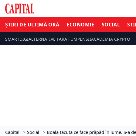
ȘTIRI DE ULTIMĂ ORĂ
ECONOMIE
SOCIAL
STI
SMARTDIGI
ALTERNATIVE FĂRĂ FUM
PENSII
ACADEMIA CRYPTO
Capital
>
Social
>
Boala tăcută ce face prăpăd în lume. S-a de