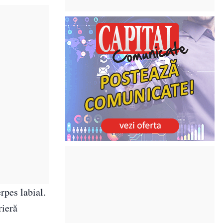
rpes labial.
rieră