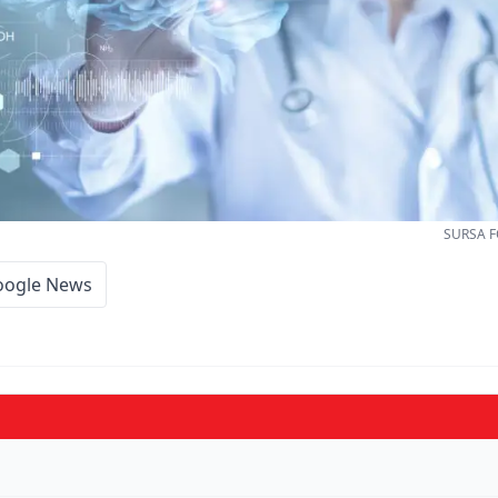
SURSA F
oogle News