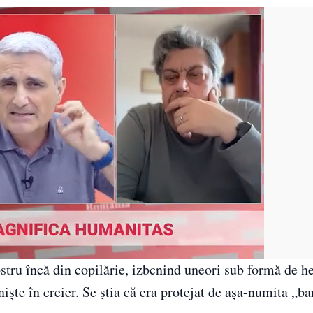
tru încă din copilărie, izbcnind uneori sub formă de he
niște în creier. Se știa că era protejat de așa-numita „ba