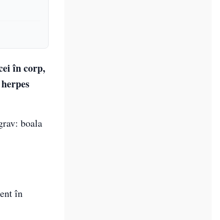
ei în corp,
d herpes
grav: boala
ent în