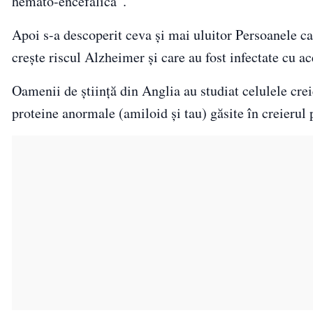
hemato-encefalică”.
Apoi s-a descoperit ceva și mai uluitor Persoanele c
crește riscul Alzheimer și care au fost infectate cu a
Oamenii de știință din Anglia au studiat celulele cre
proteine ​​anormale (amiloid și tau) găsite în creieru