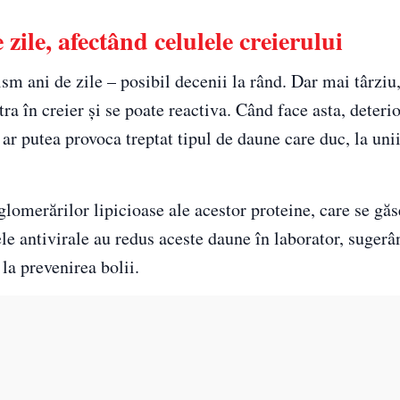
zile, afectând celulele creierului
ism ani de zile – posibil decenii la rând. Dar mai târzi
ra în creier și se poate reactiva. Când face asta, deteri
 ar putea provoca treptat tipul de daune care duc, la uni
glomerărilor lipicioase ale acestor proteine, care se găs
le antivirale au redus aceste daune în laborator, sugerâ
la prevenirea bolii.