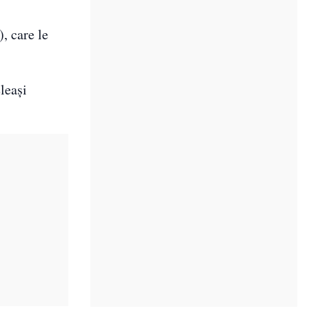
, care le
leași