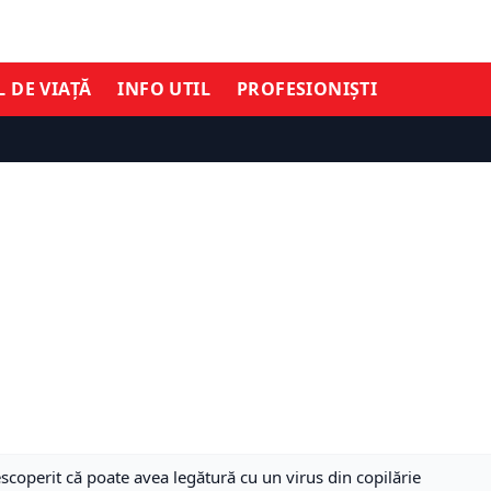
L DE VIAȚĂ
INFO UTIL
PROFESIONIȘTI
scoperit că poate avea legătură cu un virus din copilărie