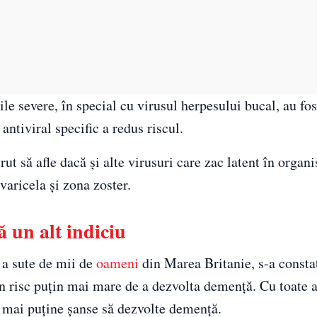
ile severe, în special cu virusul herpesului bucal, au fos
antiviral specific a redus riscul.
rut să afle dacă și alte virusuri care zac latent în organ
varicela și zona zoster.
ă un alt indiciu
 a sute de mii de
oameni
din Marea Britanie, s-a consta
n risc puțin mai mare de a dezvolta demență. Cu toate a
t mai puține șanse să dezvolte demență.