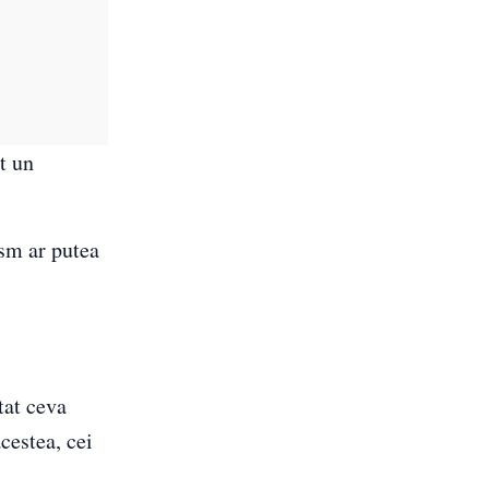
t un
ism ar putea
tat ceva
cestea, cei