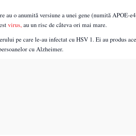
are au o anumită versiune a unei gene (numită APOE-e4)
cest
virus,
au un risc de câteva ori mai mare.
ierului pe care le-au infectat cu HSV 1. Ei au produs ace
l persoanelor cu Alzheimer.