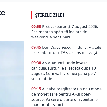
te
ȘTIRILE ZILEI
09:50
Preț carburanți, 7 august 2026.
Schimbarea apărută înainte de
weekend la benzinării
09:45
Dan Diaconescu, în doliu. Fratele
prezentatorului TV s-a stins din viață
09:30
ANM anunță unde lovesc
canicula, furtunile și seceta după 10
august. Cum va fi vremea până pe 7
septembrie
09:15
Alibaba pregătește un nou model
de monetizare pentru AI-ul open-
source. Va cere o parte din veniturile
marilor utilizatori