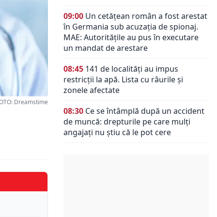
09:00
Un cetățean român a fost arestat
în Germania sub acuzația de spionaj.
MAE: Autorităţile au pus în executare
un mandat de arestare
08:45
141 de localități au impus
restricții la apă. Lista cu râurile și
zonele afectate
OTO: Dreamstime
08:30
Ce se întâmplă după un accident
de muncă: drepturile pe care mulți
angajați nu știu că le pot cere