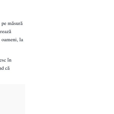
u, pe măsură
orează
i oameni, la
esc în
nd că