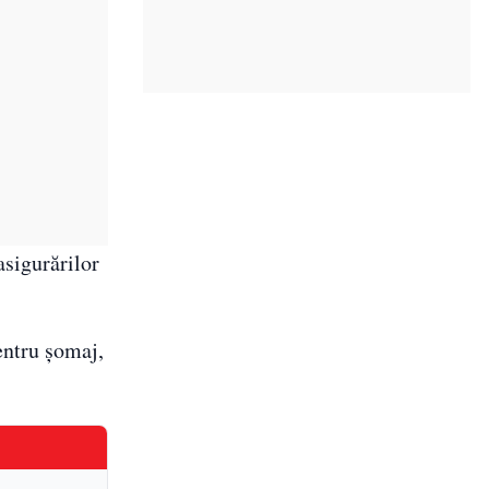
asigurărilor
entru șomaj,