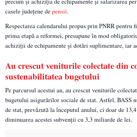
precum și achiziția de echipamente și salarizarea per
casele județene de
pensii
.
Respectarea calendarului propus prin PNRR pentru f
prima etapă a reformei, presupune în mod obligatoriu
achiziții de echipamente și dotări suplimentare, iar 
Au crescut veniturile colectate din co
sustenabilitatea bugetului
Pe parcursul acestui an, au crescut veniturile colectat
bugetului asigurărilor sociale de stat. Astfel, BASS 
de stat, prevăzută la începutul anului, ci doar de 13,4
diminuarea acestei subvenții cu 3,3 miliarde de lei.