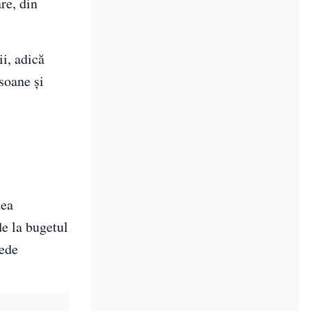
re, din
i, adică
soane și
tea
de la bugetul
vede