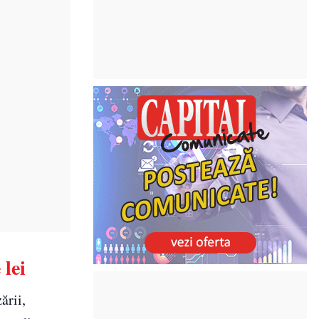
 lei
ării,