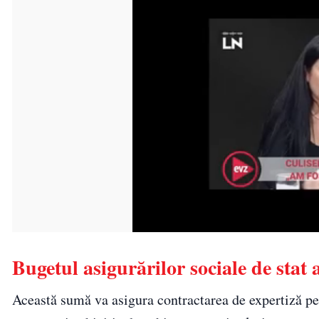
Bugetul asigurărilor sociale de stat 
Această sumă va asigura contractarea de expertiză pen