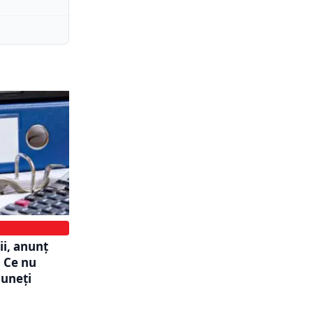
ii, anunț
. Ce nu
puneți