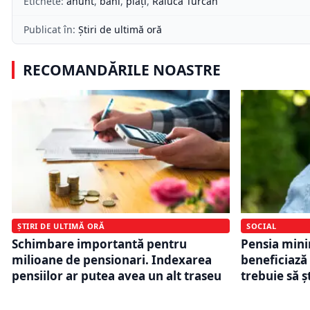
Etichete:
anunt
,
bani
,
plăți
,
Raluca Turcan
Publicat în:
Știri de ultimă oră
RECOMANDĂRILE NOASTRE
ȘTIRI DE ULTIMĂ ORĂ
SOCIAL
Schimbare importantă pentru
Pensia mini
milioane de pensionari. Indexarea
beneficiază 
pensiilor ar putea avea un alt traseu
trebuie să 