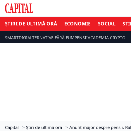
ȘTIRI DE ULTIMĂ ORĂ
ECONOMIE
SOCIAL
STI
SMARTDIGI
ALTERNATIVE FĂRĂ FUM
PENSII
ACADEMIA CRYPTO
Capital
>
Știri de ultimă oră
>
Anunț major despre pensii. Ralu