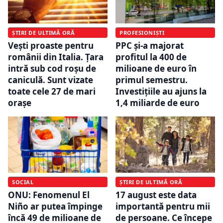
ȘTIRI DE ULTIMĂ ORĂ
PROFESIONIȘTI
Vești proaste pentru
PPC și-a majorat
românii din Italia. Țara
profitul la 400 de
intră sub cod roșu de
milioane de euro în
caniculă. Sunt vizate
primul semestru.
toate cele 27 de mari
Investițiile au ajuns la
orașe
1,4 miliarde de euro
SOCIAL
ȘTIRI DE ULTIMĂ ORĂ
ONU: Fenomenul El
17 august este data
Niño ar putea împinge
importantă pentru mii
încă 49 de milioane de
de persoane. Ce începe