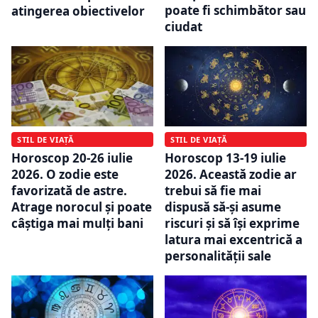
poate fi schimbător sau
atingerea obiectivelor
ciudat
STIL DE VIAȚĂ
STIL DE VIAȚĂ
Horoscop 20-26 iulie
Horoscop 13-19 iulie
2026. O zodie este
2026. Această zodie ar
favorizată de astre.
trebui să fie mai
Atrage norocul și poate
dispusă să-și asume
câștiga mai mulți bani
riscuri și să își exprime
latura mai excentrică a
personalității sale