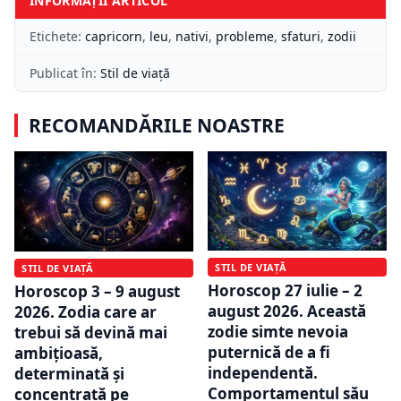
INFORMAȚII ARTICOL
Etichete:
capricorn
,
leu
,
nativi
,
probleme
,
sfaturi
,
zodii
Publicat în:
Stil de viață
RECOMANDĂRILE NOASTRE
STIL DE VIAȚĂ
STIL DE VIAȚĂ
Horoscop 27 iulie – 2
Horoscop 3 – 9 august
august 2026. Această
2026. Zodia care ar
zodie simte nevoia
trebui să devină mai
puternică de a fi
ambițioasă,
independentă.
determinată și
Comportamentul său
concentrată pe