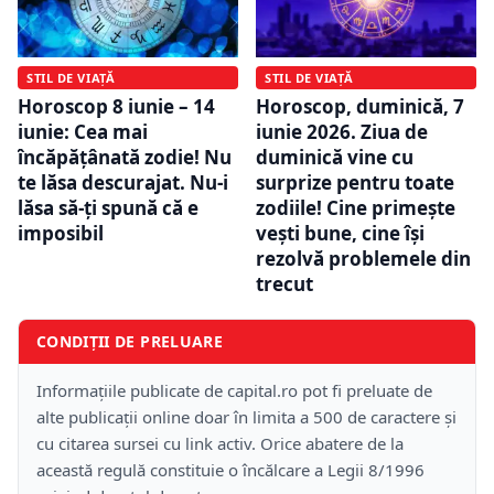
STIL DE VIAȚĂ
STIL DE VIAȚĂ
Horoscop 8 iunie – 14
Horoscop, duminică, 7
iunie: Cea mai
iunie 2026. Ziua de
încăpățânată zodie! Nu
duminică vine cu
te lăsa descurajat. Nu-i
surprize pentru toate
lăsa să-ți spună că e
zodiile! Cine primește
imposibil
vești bune, cine își
rezolvă problemele din
trecut
CONDIȚII DE PRELUARE
Informațiile publicate de capital.ro pot fi preluate de
alte publicații online doar în limita a 500 de caractere și
cu citarea sursei cu link activ. Orice abatere de la
această regulă constituie o încălcare a Legii 8/1996