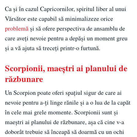
Ca și în cazul Capricornilor, spiritul liber al unui
Vărsător este capabil să minimalizeze orice
problemă
și să ofere perspectiva de ansamblu de
care aveți nevoie pentru a depăși un moment greu
și a vă ajuta să treceți printr-o furtună.
Scorpionii, maeștri ai planului de
răzbunare
Un Scorpion poate oferi spațiul sigur de care ai
nevoie pentru a-ți linge rănile și a o lua de la capăt
în cele mai grele momente. Scorpionii sunt și
maeștri ai planului de răzbunare, așa că cine v-a
doborât trebuie să înceapă să doarmă cu un ochi