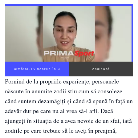
Următorul videoclip în 2
Anulează
Pornind de la propriile experiențe, persoanele
născute în anumite zodii știu cum să consoleze
când suntem dezamăgiți și când să spună în față un
adevăr dur pe care nu ai vrea să-l afli. Dacă
ajungeți în situația de a avea nevoie de un sfat, iată
zodiile pe care trebuie să le aveți în preajmă,