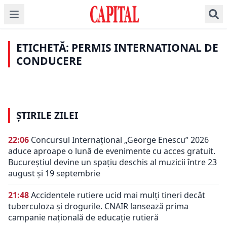
INFO UTIL
Vacanță în străinătate
INFO UTIL
cu mașina. Șoferii care
Permis de conducere
Șoferii români cu două
trebuie să obțină un
suplimentar, valabil
permise de conducere.
nou permis. Nu e
numai 12 luni. Șoferii
ETICHETĂ: PERMIS INTERNATIONAL DE
Al doilea costă la
singurul document
care sunt obligați prin
jumătate. Ce drept
CONDUCERE
cerut
lege să îl obțină
rutier câștigă
ȘTIRILE ZILEI
22:06
Concursul Internațional „George Enescu” 2026
aduce aproape o lună de evenimente cu acces gratuit.
Bucureștiul devine un spațiu deschis al muzicii între 23
august și 19 septembrie
21:48
Accidentele rutiere ucid mai mulți tineri decât
tuberculoza și drogurile. CNAIR lansează prima
campanie națională de educație rutieră