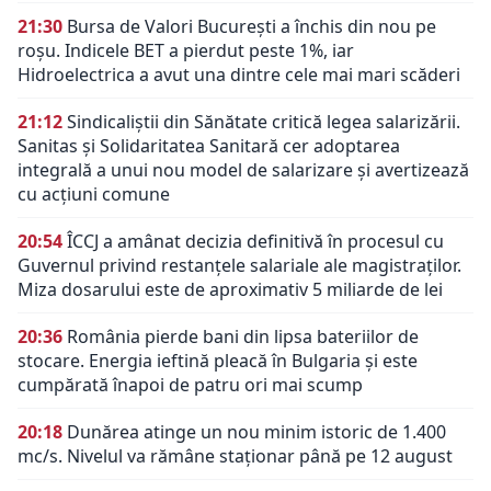
21:30
Bursa de Valori București a închis din nou pe
roșu. Indicele BET a pierdut peste 1%, iar
Hidroelectrica a avut una dintre cele mai mari scăderi
21:12
Sindicaliștii din Sănătate critică legea salarizării.
Sanitas și Solidaritatea Sanitară cer adoptarea
integrală a unui nou model de salarizare și avertizează
cu acțiuni comune
20:54
ÎCCJ a amânat decizia definitivă în procesul cu
Guvernul privind restanțele salariale ale magistraților.
Miza dosarului este de aproximativ 5 miliarde de lei
20:36
România pierde bani din lipsa bateriilor de
stocare. Energia ieftină pleacă în Bulgaria și este
cumpărată înapoi de patru ori mai scump
20:18
Dunărea atinge un nou minim istoric de 1.400
mc/s. Nivelul va rămâne staționar până pe 12 august