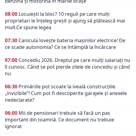
benzină și motorină în marile orașe
08:00
Locuiești la bloc? 10 reguli pe care mulți
proprietari le înțeleg greșit și ajung să plătească mai
mult.Ce spune legea
07:30
Canicula lovește bateria mașinilor electrice! De
ce scade autonomia? Ce se întâmplă la încărcare
07:00
Concediu 2026. Dreptul pe care mulți salariați nu
îl cunosc. Când se pot pierde zilele de concediu și când
nu
06:30
Primăriile pot scoate la iveală construcțiile
„invizibile”! Cum pot fi descoperite garajele și anexele
nedeclarate?
06:00
Mii de pensionari trebuie să facă un pas
important din toamnă. Ce document nu trebuie
ignorat