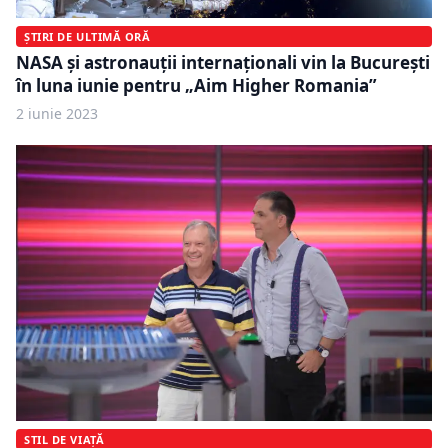
ȘTIRI DE ULTIMĂ ORĂ
NASA şi astronauţii internaţionali vin la Bucureşti
în luna iunie pentru „Aim Higher Romania”
2 iunie 2023
STIL DE VIAȚĂ