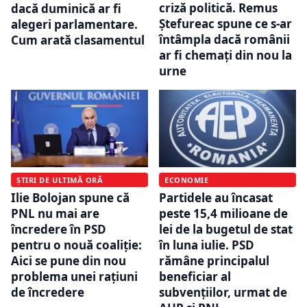
criză politică. Remus
dacă duminică ar fi
Ștefureac spune ce s-ar
alegeri parlamentare.
întâmpla dacă românii
Cum arată clasamentul
ar fi chemați din nou la
urne
ȘTIRI DE ULTIMĂ ORĂ
ECONOMIE
Ilie Bolojan spune că
Partidele au încasat
PNL nu mai are
peste 15,4 milioane de
încredere în PSD
lei de la bugetul de stat
pentru o nouă coaliție:
în luna iulie. PSD
Aici se pune din nou
rămâne principalul
problema unei raţiuni
beneficiar al
de încredere
subvențiilor, urmat de