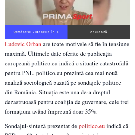
Următorul videoclip în 3
Anulează
Ludovic Orban
are toate motivele să fie în tensiune
maximă. Ultimele date oferite de publicația
europeană politico.eu indică o situație catastrofală
pentru PNL. politico.eu prezintă cea mai nouă
analiză sociologică bazată pe sondajele politice
din România. Situația este una de-a dreptul
dezastruoasă pentru coaliția de guvernare, cele trei
formațiuni având împreună doar 35%.
Sondajul-sinteză prezentat de
politico.eu
indică că