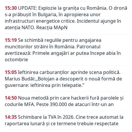
15:30
UPDATE: Explozie la granița cu România. O dronă
s-a prăbușit în Bulgaria, în apropierea unor
infrastructuri energetice critice. Incidentul ajunge în
atenția NATO. Reacția MApN
15:19
Se schimbă regulile pentru angajarea
muncitorilor străini în România. Patronatul
avertizează: Primele angajări ar putea începe abia în
octombrie
15:05
Ieftinirea carburanților aprinde scena politică.
Marius Budăi:,,Bolojan a descoperit o nouă formă de
guvernare: ieftinirea prin telepatie.”
14:50
Noua metodă prin care hackerii fură parolele și
codurile MFA. Peste 390.000 de atacuri într-un an
14:35
Schimbare la TVA în 2026. Cine trece automat la
raportarea lunară și ce termene trebuie respectate