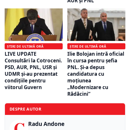
AUR și PNL
ȘTIRI DE ULTIMĂ ORĂ
ȘTIRI DE ULTIMĂ ORĂ
LIVE UPDATE
Ilie Bolojan intră oficial
Consultări la Cotroceni.
în cursa pentru șefia
PSD, AUR, PNL, USR și
PNL. Și-a depus
UDMR și-au prezentat
candidatura cu
condițiile pentru
moțiunea
viitorul Guvern
„Modernizare cu
Rădăcini”
DESPRE AUTOR
C
Radu Andone