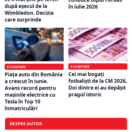
după eșecul de la
în iulie 2026
Wimbledon. Decizia
care surprinde
ECONOMIE
ECONOMIE
Cei mai bogați
Piața auto din România
fotbaliști de la CM 2026.
a crescut în iunie.
Doi dintre ei au depășit
Avans record pentru
pragul istoric
mașinile electrice cu
Tesla în Top 10
înmatriculări
DESPRE AUTOR