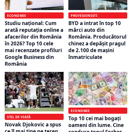
ECONOMIE
PROFESIONIȘTI
Studiu național: Cum
BYD a intrat în top 10
arată reputația online a
mărci auto din
afacerilor din România
România. Producătorul
în 2026? Top 10 cele
chinez a depășit pragul
mai recenzate profiluri
de 2.100 de mașini
Google Business din
înmatriculate
România
ECONOMIE
STIL DE VIAȚĂ
Top 10 cei mai bogați
Novak Djokovic a spus
oameni din lume. Cine
ce îl mai ține pe teren
conduce topul Forbes