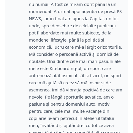
nu numai. A fost ce mi-am dorit până la un
momendat. A urmat apoi agenția de presă PS
NEWS, iar în final am ajuns la Capital, un loc
unde, spre deosebire de celelalte publicații
pot fi abordate mai multe subiecte, de la
mondene, lifestyle, până la politică și
economică, lucru care mi-a lărgit orizonturile.
Mă consider o persoană activă și dornică de
noutate. Una dintre cele mai mari pasiuni ale
mele este Kiteboarding-ul, un sport care
antrenează atât psihicul cât și fizicul, un sport
care mă ajută să creez să mă inspir și de
asemenea, îmi dă vibrația pozitivă de care am
nevoie. Pe lângă sporturile acvatice, am o
pasiune și pentru domeniul auto, motiv
pentru care, cele mai multe vacanțe din
copilărie le-am petrecut în atelierul tatălui
meu, învățând și ajutându-l cu tot ce avea
nevoie. Viața însă, mi-a pregătit alte surprize