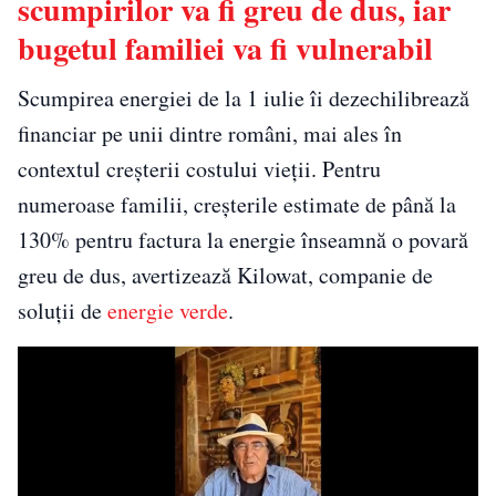
scumpirilor va fi greu de dus, iar
bugetul familiei va fi vulnerabil
Scumpirea energiei de la 1 iulie îi dezechilibrează
financiar pe unii dintre români, mai ales în
contextul creșterii costului vieții. Pentru
numeroase familii, creșterile estimate de până la
130% pentru factura la energie înseamnă o povară
greu de dus, avertizează Kilowat, companie de
soluții de
energie verde
.