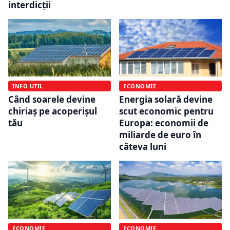
interdicții
INFO UTIL
ECONOMIE
Când soarele devine
Energia solară devine
chiriaș pe acoperișul
scut economic pentru
tău
Europa: economii de
miliarde de euro în
câteva luni
ECONOMIE
ECONOMIE