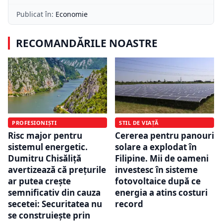
Publicat în:
Economie
RECOMANDĂRILE NOASTRE
PROFESIONIȘTI
STIL DE VIAȚĂ
Risc major pentru
Cererea pentru panouri
sistemul energetic.
solare a explodat în
Dumitru Chisăliță
Filipine. Mii de oameni
avertizează că prețurile
investesc în sisteme
ar putea crește
fotovoltaice după ce
semnificativ din cauza
energia a atins costuri
secetei: Securitatea nu
record
se construiește prin