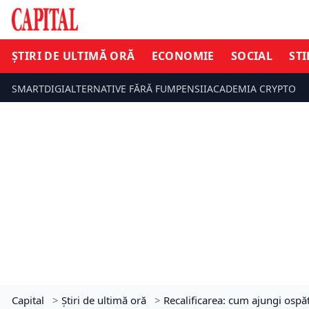
ȘTIRI DE ULTIMĂ ORĂ
ECONOMIE
SOCIAL
STI
SMARTDIGI
ALTERNATIVE FĂRĂ FUM
PENSII
ACADEMIA CRYPTO
Capital
>
Știri de ultimă oră
>
Recalificarea: cum ajungi ospă