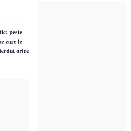
ic: peste
e care le
pierdut orice