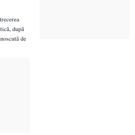
trecerea
etică, după
unoscută de