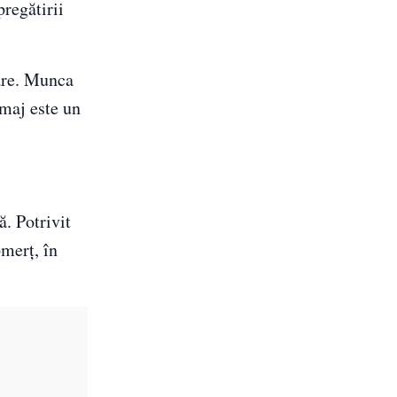
regătirii
tare. Munca
omaj este un
. Potrivit
omerţ, în