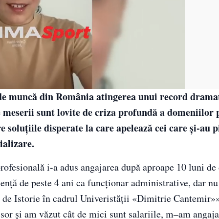
i de muncă din România atingerea unui record dramat
 meserii sunt lovite de criza profundă a domeniilor p
e soluţiile disperate la care apelează cei care şi-au 
ializare.
profesională i-a adus angajarea după aproape 10 luni de 
enţă de peste 4 ani ca funcţionar administrative, dar nu 
 de Istorie în cadrul Univeristăţii «Dimitrie Cantemir»
sor şi am văzut cât de mici sunt salariile, m–am angaja