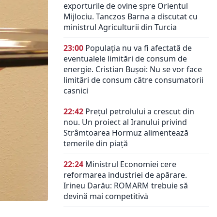
exporturile de ovine spre Orientul
Mijlociu. Tanczos Barna a discutat cu
ministrul Agriculturii din Turcia
23:00
Populația nu va fi afectată de
eventualele limitări de consum de
energie. Cristian Bușoi: Nu se vor face
limitări de consum către consumatorii
casnici
22:42
Prețul petrolului a crescut din
nou. Un proiect al Iranului privind
Strâmtoarea Hormuz alimentează
temerile din piață
22:24
Ministrul Economiei cere
reformarea industriei de apărare.
Irineu Darău: ROMARM trebuie să
devină mai competitivă