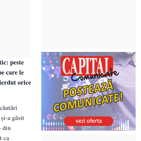
ic: peste
e care le
pierdut orice
căutări
şi-a găsit
» din
t ca