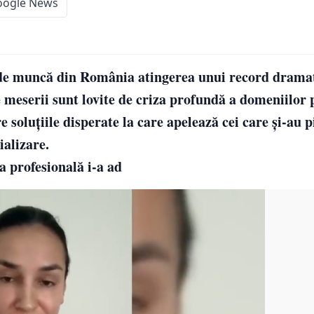
oogle News
i de muncă din România atingerea unui record dramat
 meserii sunt lovite de criza profundă a domeniilor p
e soluţiile disperate la care apelează cei care şi-au 
ializare.
a profesională i-a ad