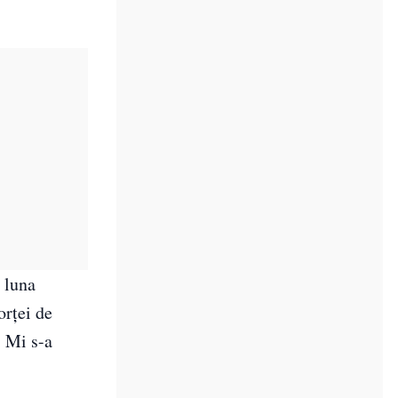
n luna
orţei de
 Mi s-a