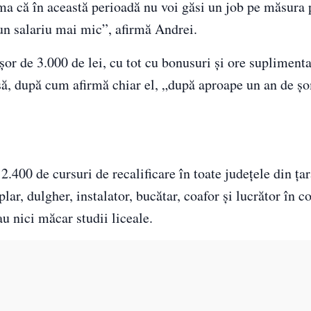
a că în această perioadă nu voi găsi un job pe măsura p
un salariu mai mic”, afirmă Andrei.
uşor de 3.000 de lei, cu tot cu bonusuri şi ore suplimen
nsă, după cum afirmă chiar el, „după aproape un an de ş
00 de cursuri de recalificare în toate judeţele din ţară
lar, dulgher, instalator, bucătar, coafor şi lucrător în c
u nici măcar studii liceale.