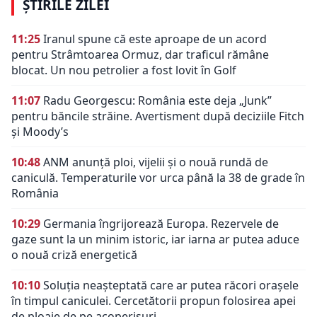
ȘTIRILE ZILEI
11:25
Iranul spune că este aproape de un acord
pentru Strâmtoarea Ormuz, dar traficul rămâne
blocat. Un nou petrolier a fost lovit în Golf
11:07
Radu Georgescu: România este deja „Junk”
pentru băncile străine. Avertisment după deciziile Fitch
și Moody’s
10:48
ANM anunță ploi, vijelii și o nouă rundă de
caniculă. Temperaturile vor urca până la 38 de grade în
România
10:29
Germania îngrijorează Europa. Rezervele de
gaze sunt la un minim istoric, iar iarna ar putea aduce
o nouă criză energetică
10:10
Soluția neașteptată care ar putea răcori orașele
în timpul caniculei. Cercetătorii propun folosirea apei
de ploaie de pe acoperișuri