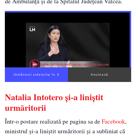
de Ambulanţă şi de la Spitalul Judeţean Vâlcea.
Următorul videoclip în 2
Anulează
Natalia Intotero și-a liniștit
urmăritorii
Într-o postare realizată pe pagina sa de
Facebook
,
ministrul și-a liniștit urmăritorii și a subliniat că