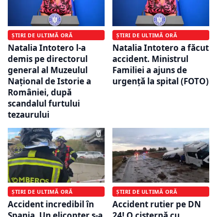
ȘTIRI DE ULTIMĂ ORĂ
ȘTIRI DE ULTIMĂ ORĂ
Natalia Intotero l-a
Natalia Intotero a făcut
demis pe directorul
accident. Ministrul
general al Muzeulul
Familiei a ajuns de
Naţional de Istorie a
urgență la spital (FOTO)
României, după
scandalul furtului
tezaurului
ȘTIRI DE ULTIMĂ ORĂ
ȘTIRI DE ULTIMĂ ORĂ
Accident incredibil în
Accident rutier pe DN
Spania. Un elicopter s-a
24! O cisternă cu