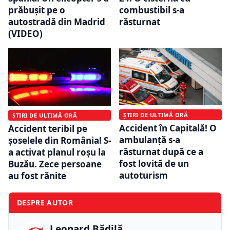
prăbușit pe o
combustibil s-a
autostradă din Madrid
răsturnat
(VIDEO)
ȘTIRI DE ULTIMĂ ORĂ
ȘTIRI DE ULTIMĂ ORĂ
Accident în Capitală! O
Accident teribil pe
ambulanță s-a
șoselele din România! S-
răsturnat după ce a
a activat planul roșu la
fost lovită de un
Buzău. Zece persoane
autoturism
au fost rănite
DESPRE AUTOR
Leonard Bădilă