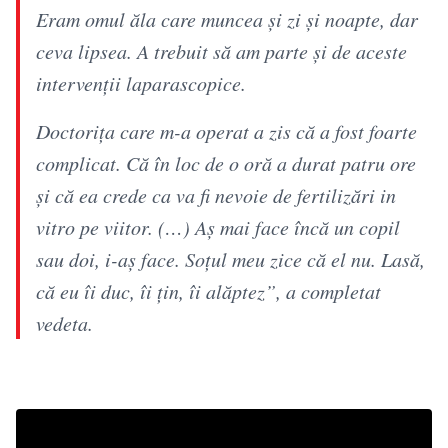
Eram omul ăla care muncea și zi și noapte, dar
ceva lipsea. A trebuit să am parte și de aceste
intervenții laparascopice.
Doctorița care m-a operat a zis că a fost foarte
complicat. Că în loc de o oră a durat patru ore
și că ea crede ca va fi nevoie de fertilizări in
vitro pe viitor. (…) Aș mai face încă un copil
sau doi, i-aș face. Soțul meu zice că el nu. Lasă,
că eu îi duc, îi țin, îi alăptez”, a completat
vedeta.