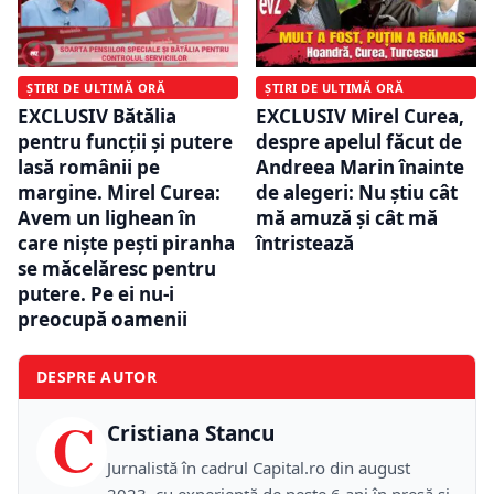
ȘTIRI DE ULTIMĂ ORĂ
ȘTIRI DE ULTIMĂ ORĂ
EXCLUSIV Bătălia
EXCLUSIV Mirel Curea,
pentru funcții și putere
despre apelul făcut de
lasă românii pe
Andreea Marin înainte
margine. Mirel Curea:
de alegeri: Nu știu cât
Avem un lighean în
mă amuză și cât mă
care niște pești piranha
întristează
se măcelăresc pentru
putere. Pe ei nu-i
preocupă oamenii
DESPRE AUTOR
C
Cristiana Stancu
Jurnalistă în cadrul Capital.ro din august
2023, cu experiență de peste 6 ani în presă și