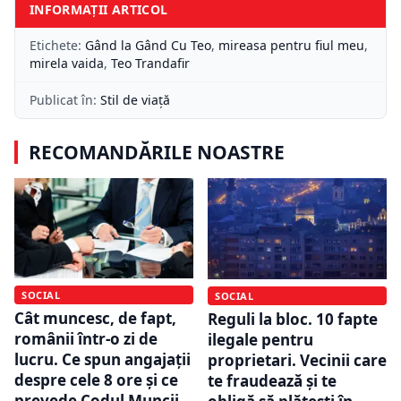
INFORMAȚII ARTICOL
Etichete:
Gând la Gând Cu Teo
,
mireasa pentru fiul meu
,
mirela vaida
,
Teo Trandafir
Publicat în:
Stil de viață
RECOMANDĂRILE NOASTRE
SOCIAL
SOCIAL
Cât muncesc, de fapt,
Reguli la bloc. 10 fapte
românii într-o zi de
ilegale pentru
lucru. Ce spun angajații
proprietari. Vecinii care
despre cele 8 ore și ce
te fraudează și te
prevede Codul Muncii