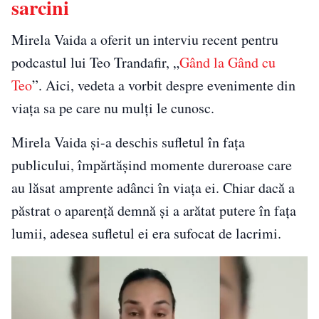
sarcini
Mirela Vaida a oferit un interviu recent pentru
podcastul lui Teo Trandafir, „
Gând la Gând cu
Teo
”. Aici, vedeta a vorbit despre evenimente din
viața sa pe care nu mulți le cunosc.
Mirela Vaida și-a deschis sufletul în fața
publicului, împărtășind momente dureroase care
au lăsat amprente adânci în viața ei. Chiar dacă a
păstrat o aparență demnă și a arătat putere în fața
lumii, adesea sufletul ei era sufocat de lacrimi.