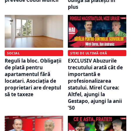
obligă să plătești în
plus
SOCIAL
ȘTIRI DE ULTIMĂ ORĂ
Reguli la bloc. Obligații
EXCLUSIV Abuzurile
de plată pentru
trecutului arată cât de
apartamentul fără
importantă e
locatari. Asociația de
profesionalizarea
proprietari are dreptul
statului. Mirel Curea:
să te taxeze
Altfel, ajungi la
Gestapo, ajungi la anii
’50