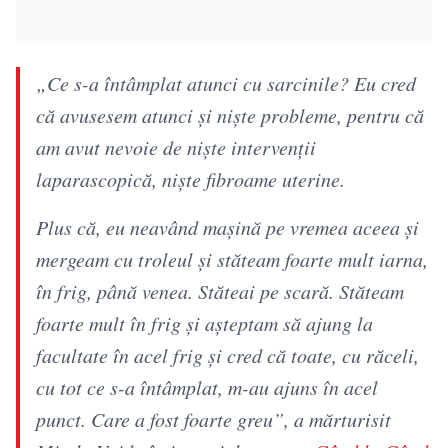
„Ce s-a întâmplat atunci cu sarcinile? Eu cred
că avusesem atunci și niște probleme, pentru că
am avut nevoie de niște intervenții
laparascopică, niște fibroame uterine.
Plus că, eu neavând mașină pe vremea aceea și
mergeam cu troleul și stăteam foarte mult iarna,
în frig, până venea. Stăteai pe scară. Stăteam
foarte mult în frig și așteptam să ajung la
facultate în acel frig și cred că toate, cu răceli,
cu tot ce s-a întâmplat, m-au ajuns în acel
punct. Care a fost foarte greu”, a mărturisit