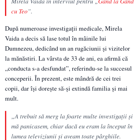
Mirela Vaida în interviul pentru „
Gând la Gând
cu Teo
”.
După numeroase investigații medicale, Mirela
Vaida a decis să lase totul în mâinile lui
Dumnezeu, dedicând un an rugăciunii și vizitelor
la mănăstiri. La vârsta de 33 de ani, ea afirmă că
„conducta s-a desfundat”, referindu-se la succesul
conceperii. În prezent, este mândră de cei trei
copii, dar își dorește să-și extindă familia și mai
mult.
„A trebuit să merg la foarte multe investigații și
mă panicasem, chiar dacă eu eram la început în
lumea televiziunii și aveam toate pârghiile.