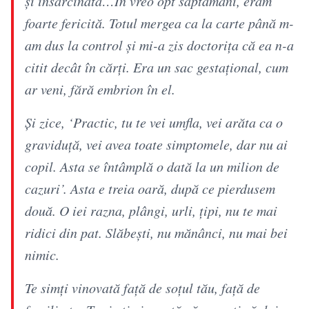
și însărcinată…În vreo opt săptămâni, eram
foarte fericită. Totul mergea ca la carte până m-
am dus la control și mi-a zis doctorița că ea n-a
citit decât în cărți. Era un sac gestațional, cum
ar veni, fără embrion în el.
Și zice, ‘Practic, tu te vei umfla, vei arăta ca o
graviduță, vei avea toate simptomele, dar nu ai
copil. Asta se întâmplă o dată la un milion de
cazuri’. Asta e treia oară, după ce pierdusem
două. O iei razna, plângi, urli, țipi, nu te mai
ridici din pat. Slăbești, nu mănânci, nu mai bei
nimic.
Te simți vinovată față de soțul tău, față de