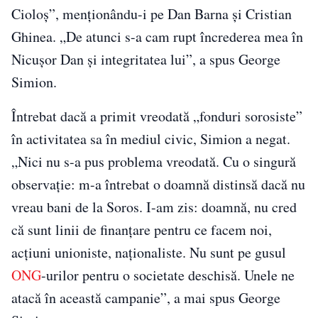
Cioloș”, menționându-i pe Dan Barna și Cristian
Ghinea. „De atunci s-a cam rupt încrederea mea în
Nicușor Dan și integritatea lui”, a spus George
Simion.
Întrebat dacă a primit vreodată „fonduri sorosiste”
în activitatea sa în mediul civic, Simion a negat.
„Nici nu s-a pus problema vreodată. Cu o singură
observație: m-a întrebat o doamnă distinsă dacă nu
vreau bani de la Soros. I-am zis: doamnă, nu cred
că sunt linii de finanțare pentru ce facem noi,
acțiuni unioniste, naționaliste. Nu sunt pe gusul
ONG
-urilor pentru o societate deschisă. Unele ne
atacă în această campanie”, a mai spus George