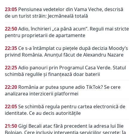
23:05
Pensiunea vedetelor din Vama Veche, descrisă
de un turist străin: Jecmăneală totală
22:50
Adio, închirieri „ca până acum”. Reguli mai stricte
pentru proprietarii de apartamente
22:35
Ce s-a întâmplat cu piețele după decizia Moody’s
privind România. Anunțul făcut de Alexandru Nazare
22:25
Adio panouri prin Programul Casa Verde. Statul
schimbă regulile și finanțează doar baterii
22:20
România ar putea spune adio TikTok? Se cere
analizarea interzicerii platformei
22:05
Se schimbă regula pentru cartea electronică de
identitate. Ce au decis autoritățile
21:50
Gigi Becali atac fără precedent la adresa lui Ilie
Bolojan. Cere inclusiv intervenția serviciilor secrete: Ia