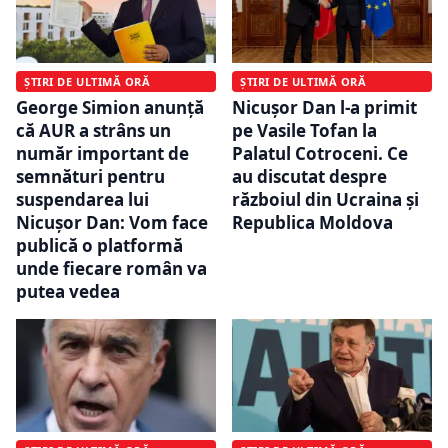
ȘTIRI DE ULTIMĂ ORĂ
ȘTIRI DE ULTIMĂ ORĂ
George Simion anunță
Nicușor Dan l-a primit
că AUR a strâns un
pe Vasile Tofan la
număr important de
Palatul Cotroceni. Ce
semnături pentru
au discutat despre
suspendarea lui
războiul din Ucraina și
Nicușor Dan: Vom face
Republica Moldova
publică o platformă
unde fiecare român va
putea vedea