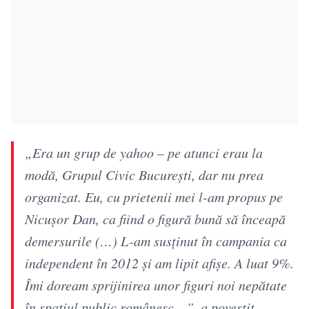
„Era un grup de yahoo – pe atunci erau la
modă, Grupul Civic București, dar nu prea
organizat. Eu, cu prietenii mei l-am propus pe
Nicușor Dan, ca fiind o figură bună să înceapă
demersurile (…) L-am susținut în campania ca
independent în 2012 și am lipit afișe. A luat 9%.
Îmi doream sprijinirea unor figuri noi nepătate
în spațiul public românesc…”, a povestit