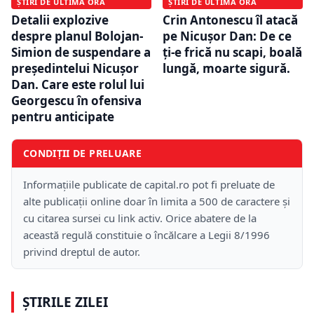
ȘTIRI DE ULTIMĂ ORĂ
ȘTIRI DE ULTIMĂ ORĂ
Detalii explozive
Crin Antonescu îl atacă
despre planul Bolojan-
pe Nicușor Dan: De ce
Simion de suspendare a
ți-e frică nu scapi, boală
președintelui Nicușor
lungă, moarte sigură.
Dan. Care este rolul lui
Georgescu în ofensiva
pentru anticipate
CONDIȚII DE PRELUARE
Informațiile publicate de capital.ro pot fi preluate de
alte publicații online doar în limita a 500 de caractere și
cu citarea sursei cu link activ. Orice abatere de la
această regulă constituie o încălcare a Legii 8/1996
privind dreptul de autor.
ȘTIRILE ZILEI