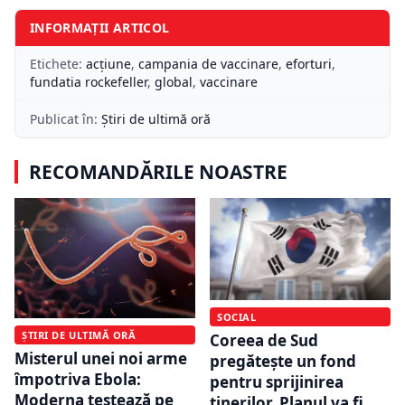
INFORMAȚII ARTICOL
Etichete:
acțiune
,
campania de vaccinare
,
eforturi
,
fundatia rockefeller
,
global
,
vaccinare
Publicat în:
Știri de ultimă oră
RECOMANDĂRILE NOASTRE
SOCIAL
ȘTIRI DE ULTIMĂ ORĂ
Coreea de Sud
Misterul unei noi arme
pregătește un fond
împotriva Ebola:
pentru sprijinirea
Moderna testează pe
tinerilor. Planul va fi