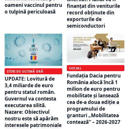
oameni vaccinul pentru
finanțat din veniturile
o tulpină periculoasă
record obținute din
exporturile de
semiconductori
SOCIAL
ȘTIRI DE ULTIMĂ ORĂ
Fundația Dacia pentru
UPDATE: Lovitură de
România alocă încă 1
3,4 miliarde de euro
milion de euro pentru
pentru statul român.
mobilitate și lansează
Guvernul va contesta
cea de-a doua ediție a
executarea silită.
programului de
Nazare: Obiectivul
granturi „Mobilitatea
nostru este să apărăm
contează” – 2026-2027
interesele patrimoniale