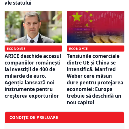
ale statului
ECONOMIE
ECONOMIE
ARICE deschide accesul
Tensiunile comerciale
companiilor românești
dintre UE și China se
la investiții de 400 de
intensifică. Manfred
miliarde de euro.
Weber cere măsuri
Agenția lansează noi
dure pentru protejarea
instrumente pentru
economiei: Europa
creșterea exporturilor
trebuie să deschidă un
nou capitol
CONDIȚII DE PRELUARE