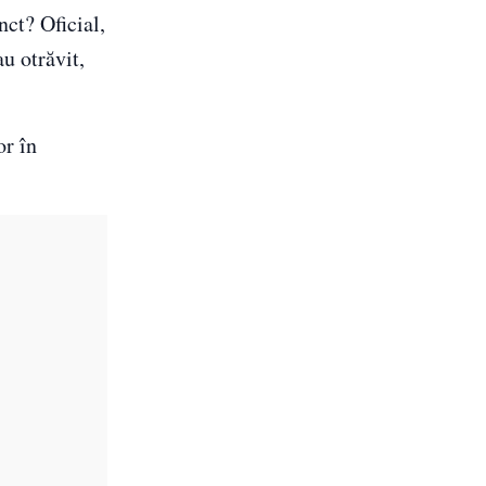
ct? Oficial,
au otrăvit,
or în