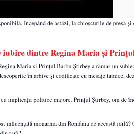
sponibilă, începând de astăzi, la chioșcurile de presă și
 iubire dintre Regina Maria și Prințu
e Regina Maria și Prințul Barbu Știrbey a rămas un subie
 descoperite în arhive și codificate cu mesaje tainice, de
 cu implicații politice majore. Prințul Știrbey, om de în
.
ost influențată monarhia din România de această idilă? 
 din țară?