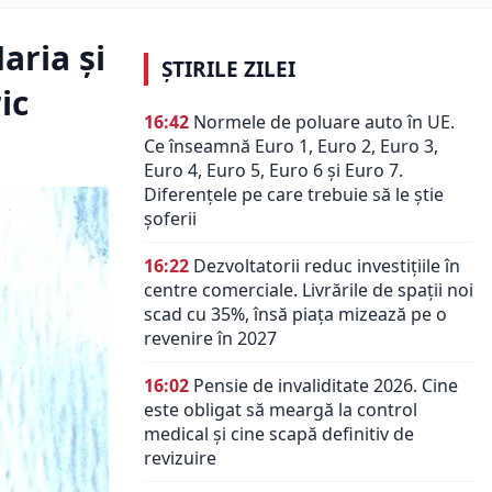
aria și
ȘTIRILE ZILEI
ic
16:42
Normele de poluare auto în UE.
Ce înseamnă Euro 1, Euro 2, Euro 3,
Euro 4, Euro 5, Euro 6 și Euro 7.
Diferențele pe care trebuie să le știe
șoferii
16:22
Dezvoltatorii reduc investițiile în
centre comerciale. Livrările de spații noi
scad cu 35%, însă piața mizează pe o
revenire în 2027
16:02
Pensie de invaliditate 2026. Cine
este obligat să meargă la control
medical și cine scapă definitiv de
revizuire