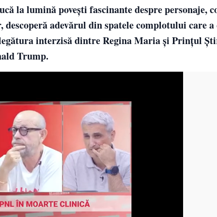
că la lumină povești fascinante despre personaje, co
r, descoperă adevărul din spatele complotului care a 
gătura interzisă dintre Regina Maria și Prințul Știr
onald Trump.