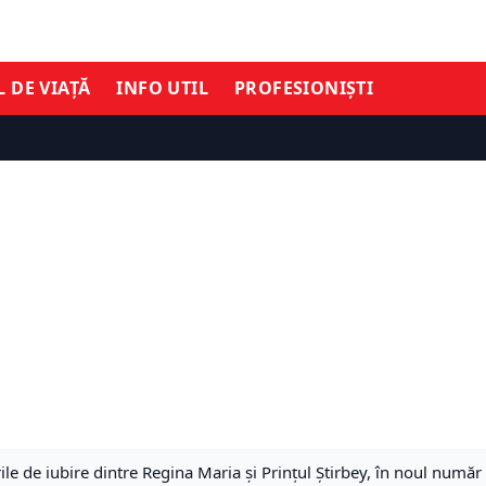
L DE VIAȚĂ
INFO UTIL
PROFESIONIȘTI
le de iubire dintre Regina Maria și Prințul Știrbey, în noul număr 