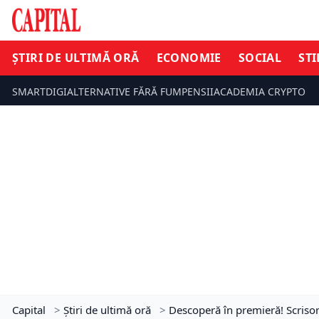
ȘTIRI DE ULTIMĂ ORĂ
ECONOMIE
SOCIAL
STI
SMARTDIGI
ALTERNATIVE FĂRĂ FUM
PENSII
ACADEMIA CRYPTO
Capital
>
Știri de ultimă oră
>
Descoperă în premieră! Scrisori