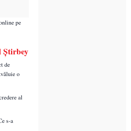
 online pe
l Știrbey
ct de
zvăluie o
credere al
Ce s-a