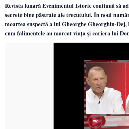
Revista lunară Evenimentul Istoric continuă să adu
secrete bine păstrate ale trecutului. În noul numă
moartea suspectă a lui Gheorghe Gheorghiu-Dej, le
cum falimentele au marcat viața și cariera lui D