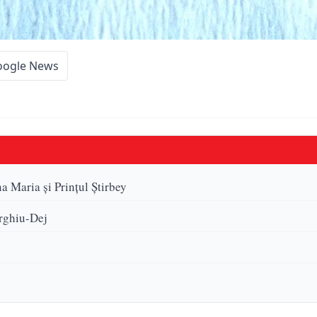
oogle News
a Maria și Prințul Știrbey
orghiu-Dej