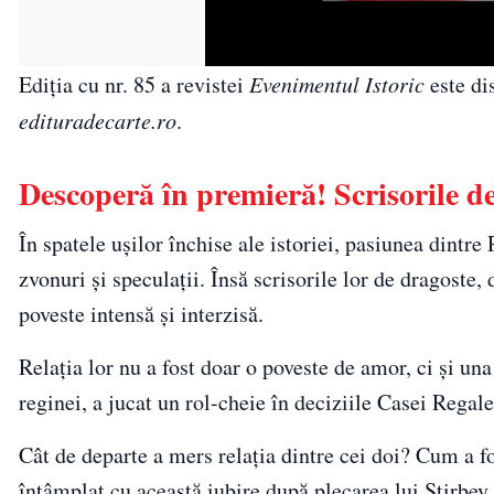
Ediția cu nr. 85 a revistei
Evenimentul Istoric
este di
edituradecarte.ro
.
Descoperă în premieră! Scrisorile de
În spatele ușilor închise ale istoriei, pasiunea dintr
zvonuri și speculații. Însă scrisorile lor de dragoste,
poveste intensă și interzisă.
Relația lor nu a fost doar o poveste de amor, ci și una
reginei, a jucat un rol-cheie în deciziile Casei Regale
Cât de departe a mers relația dintre cei doi? Cum a f
întâmplat cu această iubire după plecarea lui Știrbey