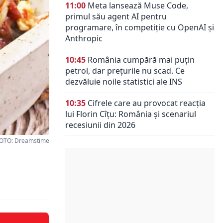
11:00
Meta lansează Muse Code,
primul său agent AI pentru
programare, în competiție cu OpenAI și
Anthropic
10:45
România cumpără mai puțin
petrol, dar prețurile nu scad. Ce
dezvăluie noile statistici ale INS
10:35
Cifrele care au provocat reacția
lui Florin Cîțu: România și scenariul
recesiunii din 2026
OTO: Dreamstime