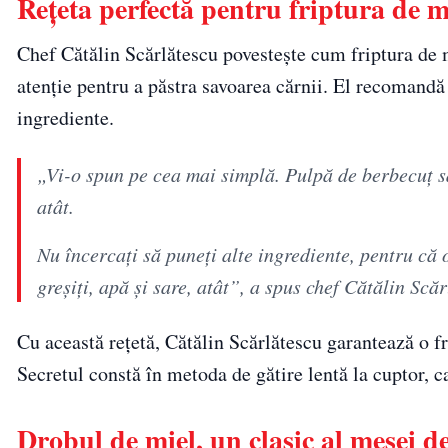
Rețeta perfectă pentru friptura de m
Chef Cătălin Scărlătescu povestește cum friptura de
atenție pentru a păstra savoarea cărnii. El recomandă
ingrediente.
„Vi-o spun pe cea mai simplă. Pulpă de berbecuț s
atât.
Nu încercați să puneți alte ingrediente, pentru că 
greșiți, apă și sare, atât”, a spus chef Cătălin Scăr
Cu această rețetă, Cătălin Scărlătescu garantează o f
Secretul constă în metoda de gătire lentă la cuptor, 
Drobul de miel, un clasic al mesei d