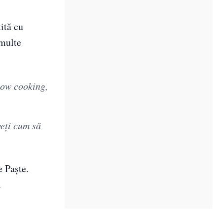
tită cu
 multe
low cooking,
veți cum să
e Paște.
.