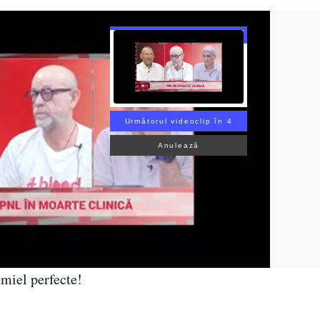
Următorul videoclip în 3
Anulează
 miel perfecte!