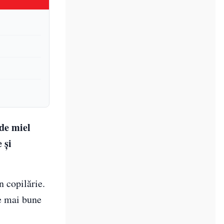
 de miel
 și
n copilărie.
le mai bune