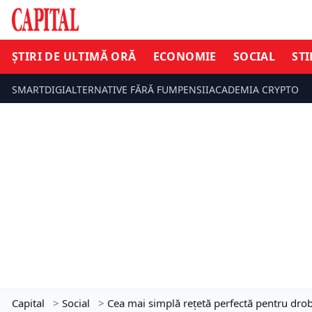
ȘTIRI DE ULTIMĂ ORĂ
ECONOMIE
SOCIAL
STI
SMARTDIGI
ALTERNATIVE FĂRĂ FUM
PENSII
ACADEMIA CRYPTO
Capital
>
Social
>
Cea mai simplă rețetă perfectă pentru drob 