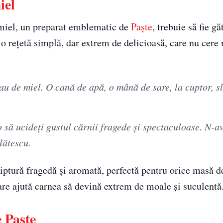
iel
 miel, un preparat emblematic de
Paște
, trebuie să fie gă
 o rețetă simplă, dar extrem de delicioasă, care nu cere
au de miel. O cană de apă, o mână de sare, la cuptor, s
o să ucideți gustul cărnii fragede și spectaculoase. N-a
lătescu.
riptură fragedă și aromată, perfectă pentru orice masă d
care ajută carnea să devină extrem de moale și suculentă
e Paște