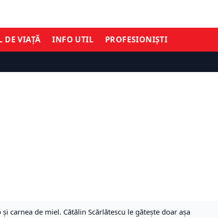
L DE VIAȚĂ
INFO UTIL
PROFESIONIȘTI
și carnea de miel. Cătălin Scărlătescu le gătește doar așa