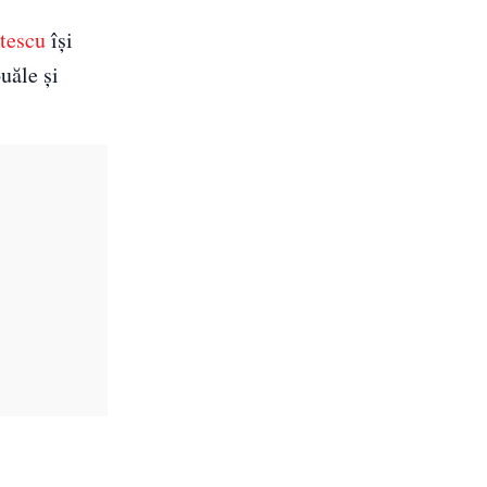
ătescu
își
uăle și