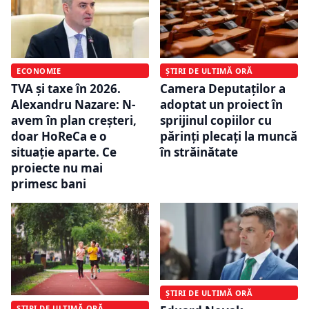
ECONOMIE
ȘTIRI DE ULTIMĂ ORĂ
TVA și taxe în 2026.
Camera Deputaților a
Alexandru Nazare: N-
adoptat un proiect în
avem în plan creșteri,
sprijinul copiilor cu
doar HoReCa e o
părinţi plecaţi la muncă
situație aparte. Ce
în străinătate
proiecte nu mai
primesc bani
ȘTIRI DE ULTIMĂ ORĂ
ȘTIRI DE ULTIMĂ ORĂ