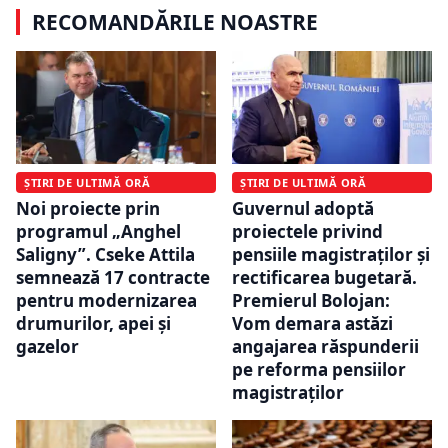
RECOMANDĂRILE NOASTRE
ȘTIRI DE ULTIMĂ ORĂ
ȘTIRI DE ULTIMĂ ORĂ
Noi proiecte prin
Guvernul adoptă
programul „Anghel
proiectele privind
Saligny”. Cseke Attila
pensiile magistraților și
semnează 17 contracte
rectificarea bugetară.
pentru modernizarea
Premierul Bolojan:
drumurilor, apei și
Vom demara astăzi
gazelor
angajarea răspunderii
pe reforma pensiilor
magistraților