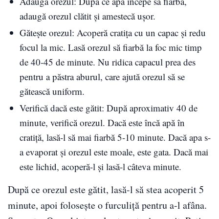
Adaugă orezul: După ce apa începe să fiarbă,
adaugă orezul clătit și amestecă ușor.
Gătește orezul: Acoperă cratița cu un capac și redu
focul la mic. Lasă orezul să fiarbă la foc mic timp
de 40-45 de minute. Nu ridica capacul prea des
pentru a păstra aburul, care ajută orezul să se
gătească uniform.
Verifică dacă este gătit: După aproximativ 40 de
minute, verifică orezul. Dacă este încă apă în
cratiță, lasă-l să mai fiarbă 5-10 minute. Dacă apa s-
a evaporat și orezul este moale, este gata. Dacă mai
este lichid, acoperă-l și lasă-l câteva minute.
După ce orezul este gătit, lasă-l să stea acoperit 5
minute, apoi folosește o furculiță pentru a-l afâna.