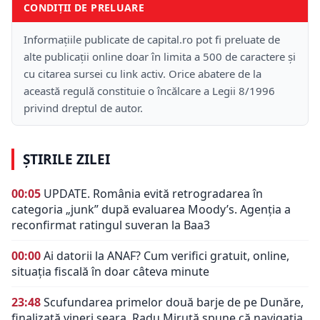
CONDIȚII DE PRELUARE
Informațiile publicate de capital.ro pot fi preluate de
alte publicații online doar în limita a 500 de caractere și
cu citarea sursei cu link activ. Orice abatere de la
această regulă constituie o încălcare a Legii 8/1996
privind dreptul de autor.
ȘTIRILE ZILEI
00:05
UPDATE. România evită retrogradarea în
categoria „junk” după evaluarea Moody’s. Agenția a
reconfirmat ratingul suveran la Baa3
00:00
Ai datorii la ANAF? Cum verifici gratuit, online,
situația fiscală în doar câteva minute
23:48
Scufundarea primelor două barje de pe Dunăre,
finalizată vineri seara. Radu Miruță spune că navigația