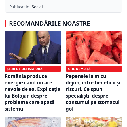
Publicat în:
Social
RECOMANDĂRILE NOASTRE
ȘTIRI DE ULTIMĂ ORĂ
STIL DE VIAȚĂ
România produce
Pepenele la micul
energie când nu are
dejun, între beneficii și
nevoie de ea. Explicația
riscuri. Ce spun
lui Bolojan despre
specialiștii despre
problema care apasă
consumul pe stomacul
sistemul
gol