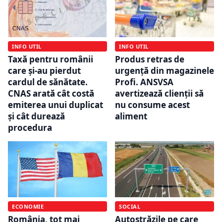
INFO UTIL
INFO UTIL
Taxă pentru românii
Produs retras de
care și-au pierdut
urgență din magazinele
cardul de sănătate.
Profi. ANSVSA
CNAS arată cât costă
avertizează clienții să
emiterea unui duplicat
nu consume acest
și cât durează
aliment
procedura
ECONOMIE
SOCIAL
România, tot mai
Autostrăzile pe care